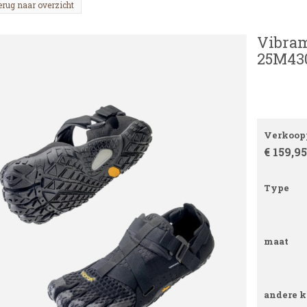
erug naar overzicht
Vibram
25M430
Verkoopp
€ 159,95
Type
maat
andere k