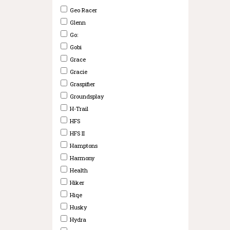
Geo Racer
Glenn
Go:
Gobi
Grace
Gracie
Graspifier
Groundsplay
H-Trail
HFS
HFS II
Hamptons
Harmony
Health
Hiker
Hiqe
Husky
Hydra