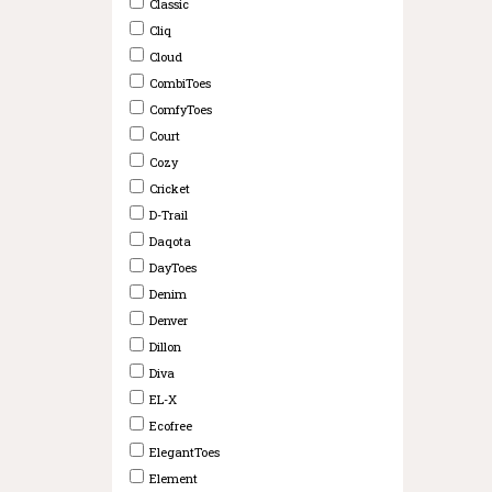
Classic
Cliq
Cloud
CombiToes
ComfyToes
Court
Cozy
Cricket
D-Trail
Daqota
DayToes
Denim
Denver
Dillon
Diva
EL-X
Ecofree
ElegantToes
Element