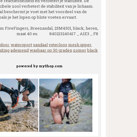
e reactiesnelheid en verbetert je stabiliteit. De
ibele zool verbetert de stabiliteit van je lichaam.
l beschermt je voet met het voordeel van de
oals je het lopen op blote voeten ervaart.
m FiveFingers, Breezandal, 25M4301, black, heren,
maat 40 eu 840213240417 _ A1E3 _ F8
tdoor
,
watersport
sandaal
veterloos
mesh upper,
iting
ademend
wasbaar op 30 graden
zomer
black
powered by
myShop.com