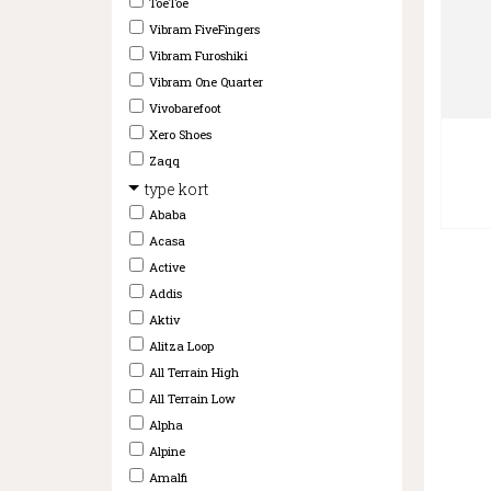
ToeToe
Vibram FiveFingers
Vibram Furoshiki
Vibram One Quarter
Vivobarefoot
Xero Shoes
Zaqq
type kort
Ababa
Acasa
Active
Addis
Aktiv
Alitza Loop
All Terrain High
All Terrain Low
Alpha
Alpine
Amalfi