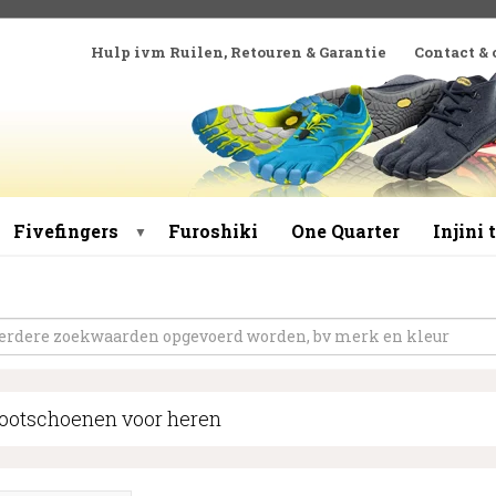
Hulp ivm Ruilen, Retouren & Garantie
Contact &
Fivefingers
Furoshiki
One Quarter
Injini
▼
ootschoenen voor heren