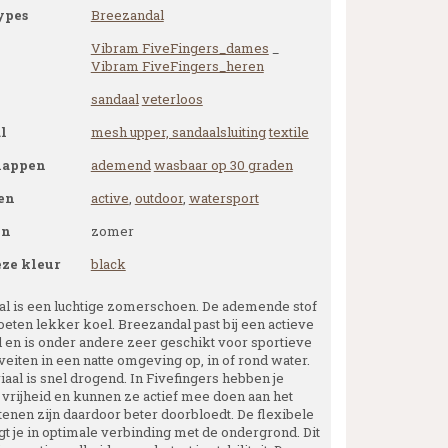
ypes
Breezandal
Vibram FiveFingers_dames
_
Vibram FiveFingers_heren
sandaal
veterloos
l
mesh upper, sandaalsluiting
textile
happen
ademend
wasbaar op 30 graden
en
active
,
outdoor
,
watersport
en
zomer
eze kleur
black
l is een luchtige zomerschoen. De ademende stof
oeten lekker koel. Breezandal past bij een actieve
jl en is onder andere zeer geschikt voor sportieve
veiten in een natte omgeving op, in of rond water.
aal is snel drogend. In Fivefingers hebben je
e vrijheid en kunnen ze actief mee doen aan het
tenen zijn daardoor beter doorbloedt. De flexibele
gt je in optimale verbinding met de ondergrond. Dit