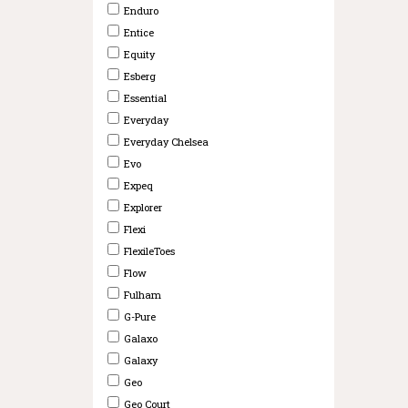
Enduro
Entice
Equity
Esberg
Essential
Everyday
Everyday Chelsea
Evo
Expeq
Explorer
Flexi
FlexileToes
Flow
Fulham
G-Pure
Galaxo
Galaxy
Geo
Geo Court