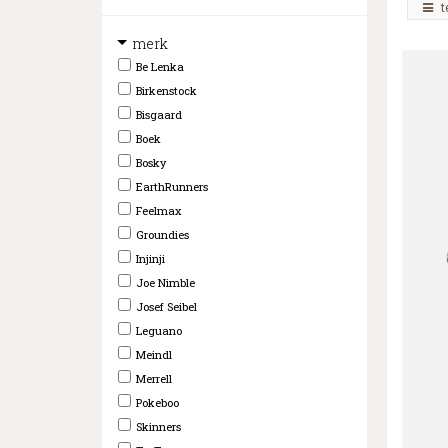
t
merk
Be Lenka
Birkenstock
Bisgaard
Boek
Bosky
EarthRunners
Feelmax
Groundies
Injinji
Joe Nimble
Josef Seibel
Leguano
Meindl
Merrell
Pokeboo
Skinners