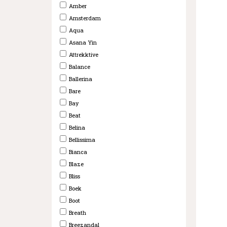
Amber
Amsterdam
Aqua
Asana Yin
Attrekktive
Balance
Ballerina
Bare
Bay
Beat
Belina
Bellissima
Bianca
Blaze
Bliss
Boek
Boot
Breath
Breezandal