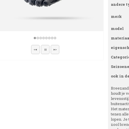
andere t
merk
model
materiaa
eigensc
Categori
Seizoen
ook in d
Breezanda
houdt je v
levenssti
buitenacti
Het materi
tenen all
lopen. Je 
zool bren