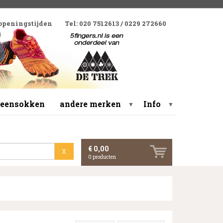
 openingstijden
Tel: 020 7512613 / 0229 272660
 teensokken
andere merken
Info
▼
▼
€ 0,00
X
0
producten