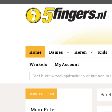
Home
Dames
Heren
Kids
▼
▼
Winkels
MyAccount
Baref
HERSTEL FILTER
MenuFilter