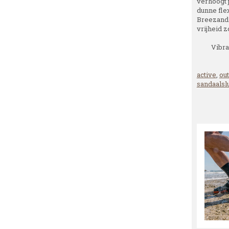
verhoogt j
dunne flex
Breezanda
vrijheid z
Vibra
active
,
ou
sandaalslu