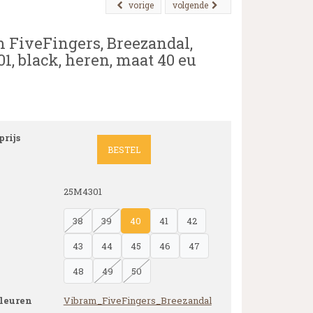
vorige
volgende
 FiveFingers, Breezandal,
1, black, heren, maat 40 eu
rijs
BESTEL
25M4301
38
39
40
41
42
43
44
45
46
47
48
49
50
leuren
Vibram_FiveFingers_Breezandal