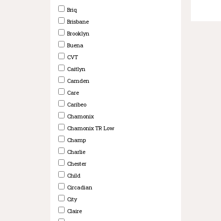
Briq
Brisbane
Brooklyn
Buena
CVT
Caitlyn
Camden
Care
Caribeo
Chamonix
Chamonix TR Low
Champ
Charlie
Chester
Child
Circadian
City
Claire