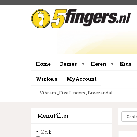
Home
Dames
Heren
Kids
▼
▼
Winkels
MyAccount
MenuFilter
Merk