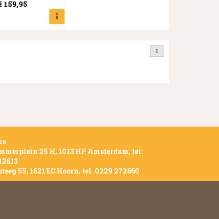
€
159,95
1
ns
mmerplein 25 H, 1013 HP Amsterdam, tel:
12613
eeg 55, 1621 EC Hoorn, tel. 0229 272660