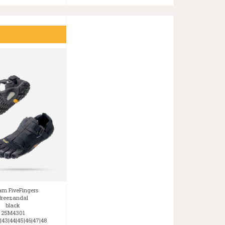
am FiveFingers
Breezandal
black
25M4301
|43|44|45|46|47|48