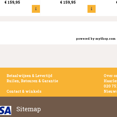
€
159,95
€
159,95
powered by
myShop.com
Betaalwijzen & Levertijd
Over o
Ruilen, Retouren & Garantie
Haarle
020 75
Contact & winkels
Nieuwst
Sitemap