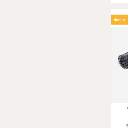
dames
3