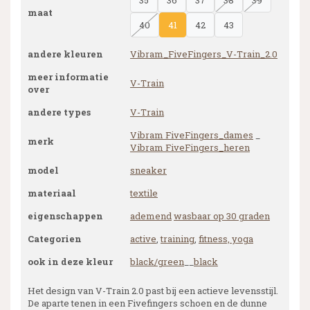
35
36
37
38
39
maat
40
41
42
43
andere kleuren
Vibram_FiveFingers_V-Train_2.0
meer informatie
V-Train
over
andere types
V-Train
Vibram FiveFingers_dames
_
merk
Vibram FiveFingers_heren
model
sneaker
materiaal
textile
eigenschappen
ademend
wasbaar op 30 graden
Categorien
active
,
training
,
fitness, yoga
ook in deze kleur
black/green
__
black
Het design van V-Train 2.0 past bij een actieve levensstijl.
De aparte tenen in een Fivefingers schoen en de dunne