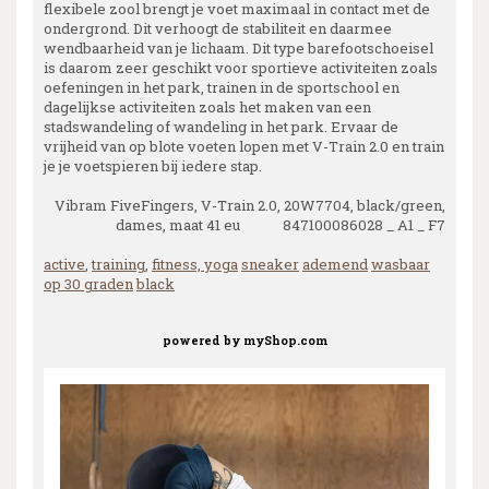
flexibele zool brengt je voet maximaal in contact met de
ondergrond. Dit verhoogt de stabiliteit en daarmee
wendbaarheid van je lichaam. Dit type barefootschoeisel
is daarom zeer geschikt voor sportieve activiteiten zoals
oefeningen in het park, trainen in de sportschool en
dagelijkse activiteiten zoals het maken van een
stadswandeling of wandeling in het park. Ervaar de
vrijheid van op blote voeten lopen met V-Train 2.0 en train
je je voetspieren bij iedere stap.
Vibram FiveFingers, V-Train 2.0, 20W7704, black/green,
dames, maat 41 eu 847100086028 _ A1 _ F7
active
,
training
,
fitness, yoga
sneaker
ademend
wasbaar
op 30 graden
black
powered by
myShop.com