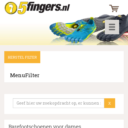
Toggle
navigati
HERSTEL FILTER
▼
▼
MenuFilter
▼
X
Barefootschoenen voor dames