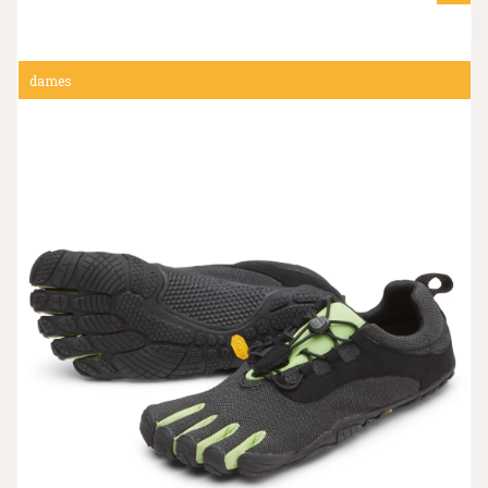
dames