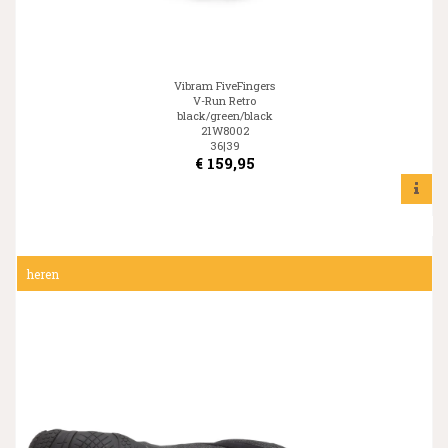
Vibram FiveFingers
V-Run Retro
black/green/black
21W8002
36|39
€
159,95
heren