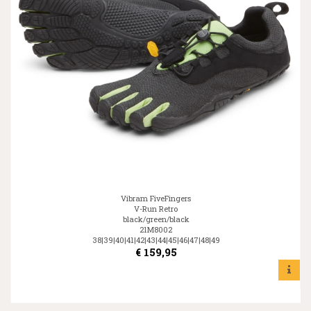
Vibram FiveFingers
V-Run Retro
black/green/black
21M8002
38|39|40|41|42|43|44|45|46|47|48|49
€
159,95