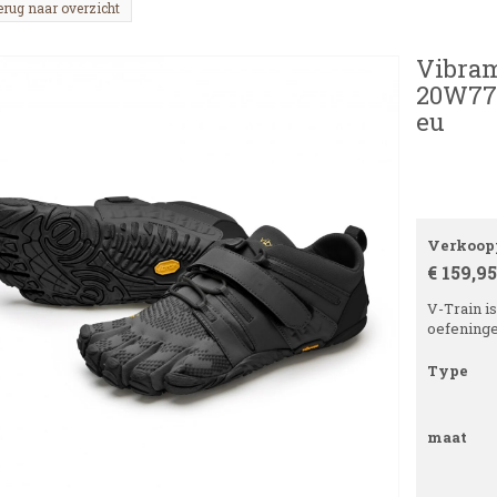
erug naar overzicht
Vibram
20W770
eu
Verkoopp
€ 159,95
V-Train i
oefeningen
Type
maat