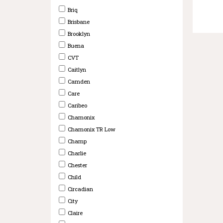
Briq
Brisbane
Brooklyn
Buena
CVT
Caitlyn
Camden
Care
Caribeo
Chamonix
Chamonix TR Low
Champ
Charlie
Chester
Child
Circadian
City
Claire