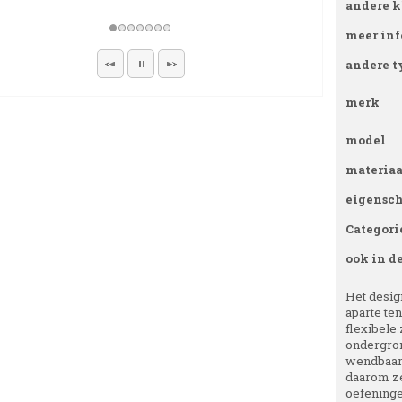
andere k
meer inf
andere t
merk
model
materiaa
eigensc
Categori
ook in d
Het design
aparte te
flexibele 
ondergron
wendbaarh
daarom ze
oefeningen