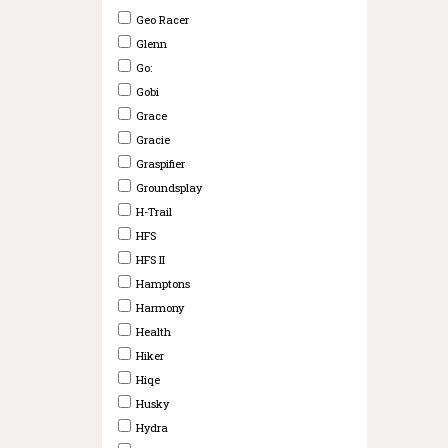
Geo Racer
Glenn
Go:
Gobi
Grace
Gracie
Graspifier
Groundsplay
H-Trail
HFS
HFS II
Hamptons
Harmony
Health
Hiker
Hiqe
Husky
Hydra