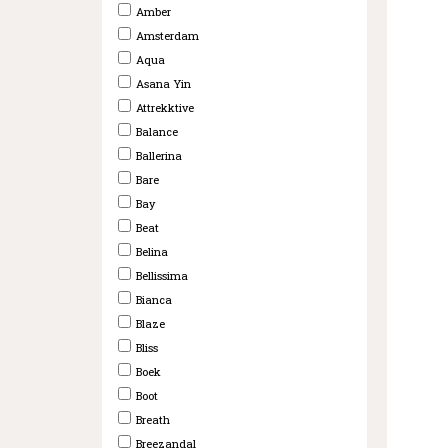
Amber
Amsterdam
Aqua
Asana Yin
Attrekktive
Balance
Ballerina
Bare
Bay
Beat
Belina
Bellissima
Bianca
Blaze
Bliss
Boek
Boot
Breath
Breezandal