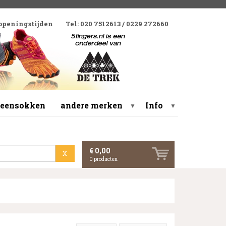
 openingstijden
Tel: 020 7512613 / 0229 272660
 teensokken
andere merken
Info
▼
▼
€ 0,00
X
0
producten