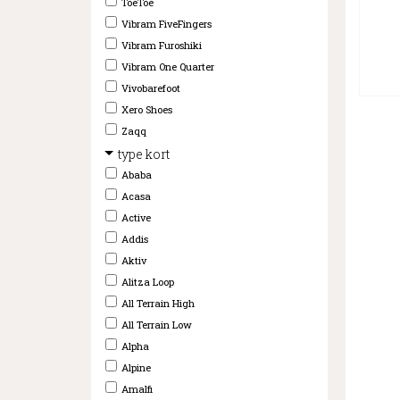
ToeToe
Vibram FiveFingers
Vibram Furoshiki
Vibram One Quarter
Vivobarefoot
Xero Shoes
Zaqq
type kort
Ababa
Acasa
Active
Addis
Aktiv
Alitza Loop
All Terrain High
All Terrain Low
Alpha
Alpine
Amalfi