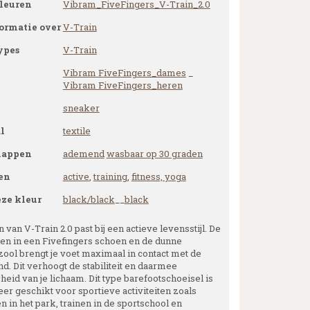
leuren
Vibram_FiveFingers_V-Train_2.0
ormatie over
V-Train
ypes
V-Train
Vibram FiveFingers_dames
_
Vibram FiveFingers_heren
sneaker
l
textile
happen
ademend
wasbaar op 30 graden
en
active
,
training
,
fitness, yoga
eze kleur
black/black
__
black
 van V-Train 2.0 past bij een actieve levensstijl. De
nen in een Fivefingers schoen en de dunne
zool brengt je voet maximaal in contact met de
d. Dit verhoogt de stabiliteit en daarmee
eid van je lichaam. Dit type barefootschoeisel is
er geschikt voor sportieve activiteiten zoals
 in het park, trainen in de sportschool en