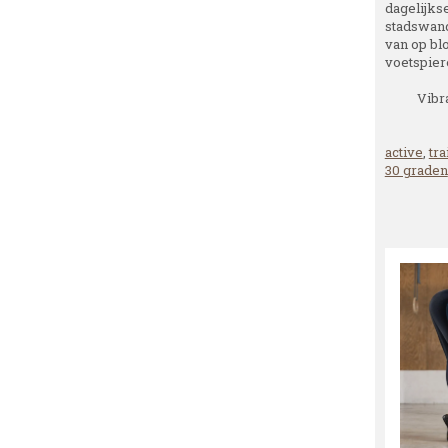
dagelijks
stadswand
van op blo
voetspiere
Vibr
active
,
tra
30 graden