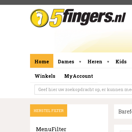
Home
Dames
Heren
Kids
▼
▼
Winkels
MyAccount
Bare
HERSTEL FILTER
MenuFilter