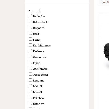
t
merk
Be Lenka
Birkenstock
Bisgaard
Boek
Bosky
EarthRunners
Feelmax
Groundies
Injinji
Joe Nimble
Josef Seibel
Leguano
Meindl
Merrell
Pokeboo
Skinners