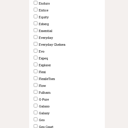
Enduro
Entice
Equity
Esberg
Essential
Everyday
Everyday Chelsea
Evo
Expeq
Explorer
Flexi
FlexileToes
Flow
Fulham
G-Pure
Galaxo
Galaxy
Geo
Geo Court