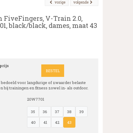
vorige
volgende
 FiveFingers, V-Train 2.0,
1, black/black, dames, maat 43
rijs
BESTEL
s bedoeld voor langdurige of zwaarder belaste
 bij trainingen en fitness zowel in- als outdoor.
20W7701
35
36
37
38
39
40
41
42
43