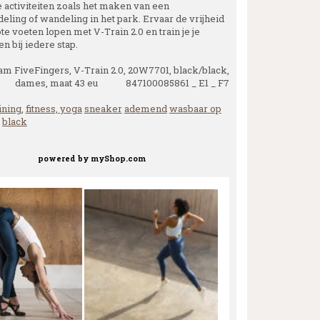
e activiteiten zoals het maken van een
eling of wandeling in het park. Ervaar de vrijheid
te voeten lopen met V-Train 2.0 en train je je
n bij iedere stap.
am FiveFingers, V-Train 2.0, 20W7701, black/black,
dames, maat 43 eu 847100085861 _ E1 _ F7
ining
,
fitness, yoga
sneaker
ademend
wasbaar op
black
powered by
myShop.com