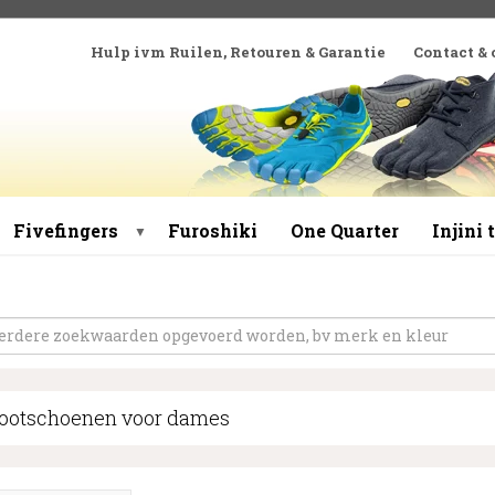
Hulp ivm Ruilen, Retouren & Garantie
Contact &
Fivefingers
Furoshiki
One Quarter
Injini
▼
footschoenen voor dames