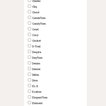
Classic
Cliq
Cloud
CombiToes
ComfyToes
Court
Cozy
Cricket
D-Trail
Daqota
DayToes
Denim
Denver
Dillon
Diva
EL-X
Ecofree
ElegantToes
Element