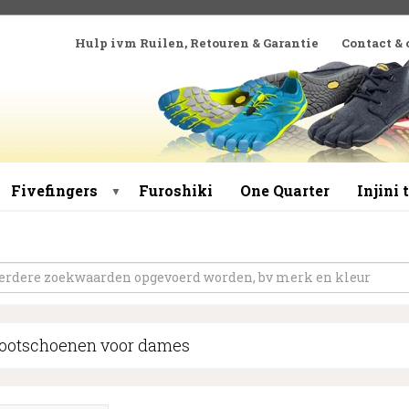
Hulp ivm Ruilen, Retouren & Garantie
Contact &
Fivefingers
Furoshiki
One Quarter
Injini
▼
footschoenen voor dames