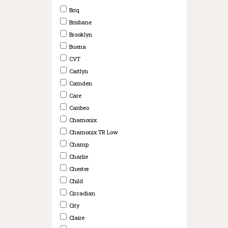
Briq
Brisbane
Brooklyn
Buena
CVT
Caitlyn
Camden
Care
Caribeo
Chamonix
Chamonix TR Low
Champ
Charlie
Chester
Child
Circadian
City
Claire