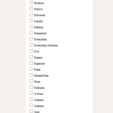
Enduro
Entice
Entrada
Equity
Esberg
Essential
Everyday
Everyday Chelsea
Evo
Expeq
Explorer
Flexi
FlexileToes
Flow
Fulham
G-Pure
Galaxo
Galaxy
Geo