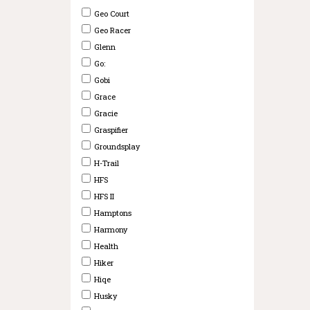
Geo Court
Geo Racer
Glenn
Go:
Gobi
Grace
Gracie
Graspifier
Groundsplay
H-Trail
HFS
HFS II
Hamptons
Harmony
Health
Hiker
Hiqe
Husky