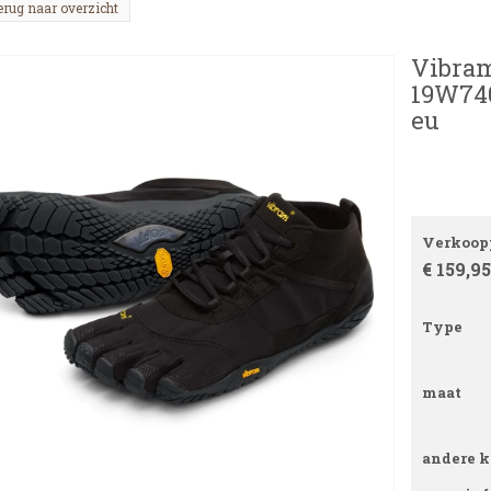
erug naar overzicht
Vibram
19W740
eu
Verkoopp
€ 159,95
Type
maat
andere k