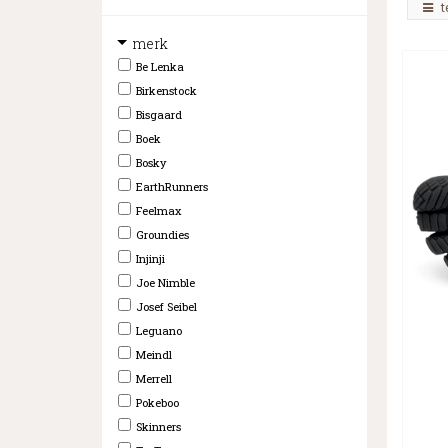
t
merk
Be Lenka
Birkenstock
Bisgaard
Boek
Bosky
EarthRunners
Feelmax
Groundies
Injinji
Joe Nimble
Josef Seibel
Leguano
Meindl
Merrell
Pokeboo
Skinners