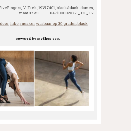
iveFingers, V-Trek, 19W7401, black/black, dames,
maat 37 eu 847100082877 _ E3 _ F7
tdoor
,
hike
sneaker
wasbaar op 30 graden
black
powered by
myShop.com