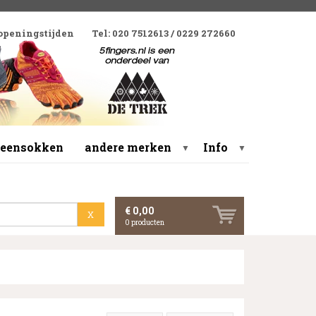
 openingstijden
Tel: 020 7512613 / 0229 272660
 teensokken
andere merken
Info
▼
▼
€ 0,00
X
0
producten