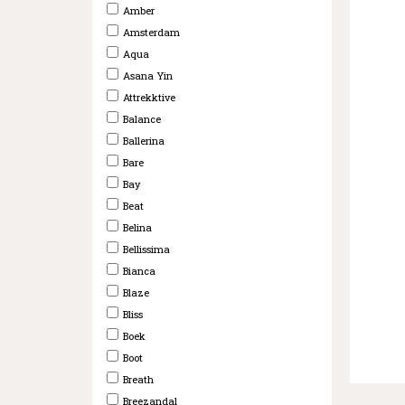
Amber
Amsterdam
Aqua
Asana Yin
Attrekktive
Balance
Ballerina
Bare
Bay
Beat
Belina
Bellissima
Bianca
Blaze
Bliss
Boek
Boot
Breath
Breezandal