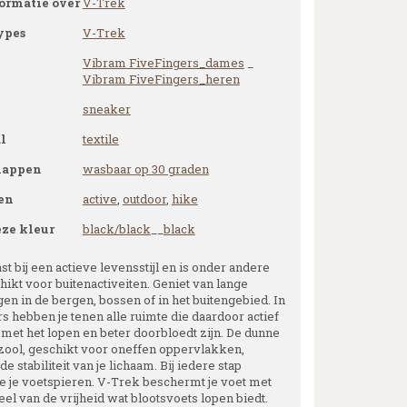
ormatie over
V-Trek
ypes
V-Trek
Vibram FiveFingers_dames
_
Vibram FiveFingers_heren
sneaker
l
textile
happen
wasbaar op 30 graden
en
active
,
outdoor
,
hike
eze kleur
black/black
__
black
t bij een actieve levensstijl en is onder andere
hikt voor buitenactiveiten. Geniet van lange
en in de bergen, bossen of in het buitengebied. In
s hebben je tenen alle ruimte die daardoor actief
et het lopen en beter doorbloedt zijn. De dunne
 zool, geschikt voor oneffen oppervlakken,
de stabiliteit van je lichaam. Bij iedere stap
je je voetspieren. V-Trek beschermt je voet met
el van de vrijheid wat blootsvoets lopen biedt.