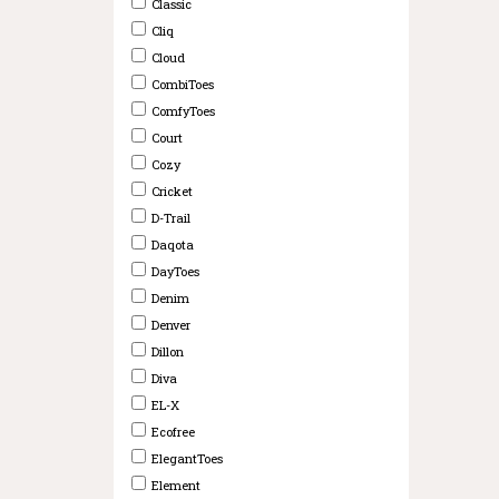
Classic
Cliq
Cloud
CombiToes
ComfyToes
Court
Cozy
Cricket
D-Trail
Daqota
DayToes
Denim
Denver
Dillon
Diva
EL-X
Ecofree
ElegantToes
Element