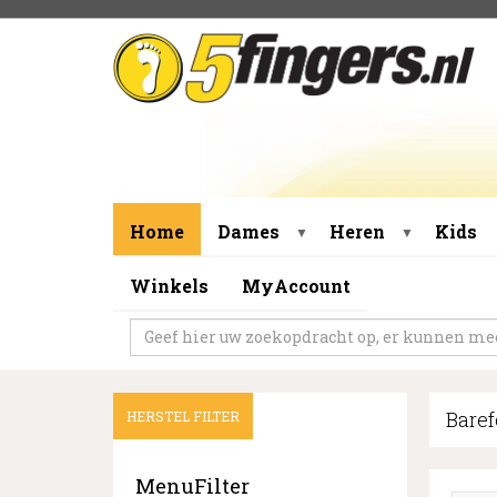
Home
Dames
Heren
Kids
▼
▼
Winkels
MyAccount
Bare
HERSTEL FILTER
MenuFilter