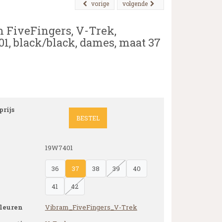
vorige
volgende
 FiveFingers, V-Trek,
1, black/black, dames, maat 37
rijs
BESTEL
19W7401
36
37
38
39
40
41
42
leuren
Vibram_FiveFingers_V-Trek