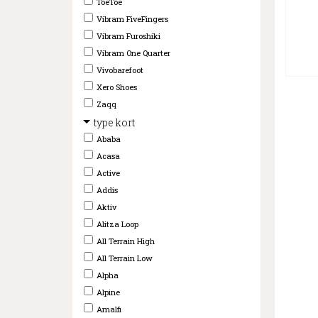
ToeToe
Vibram FiveFingers
Vibram Furoshiki
Vibram One Quarter
Vivobarefoot
Xero Shoes
Zaqq
type kort
Ababa
Acasa
Active
Addis
Aktiv
Alitza Loop
All Terrain High
All Terrain Low
Alpha
Alpine
Amalfi