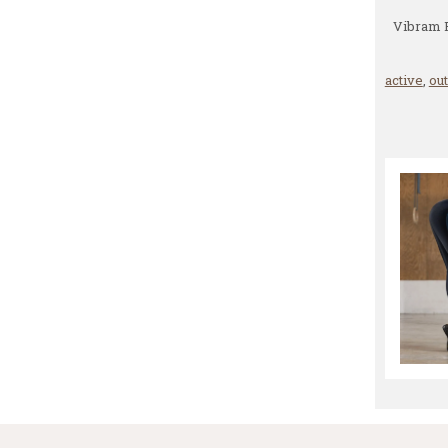
Vibram F
active
,
ou