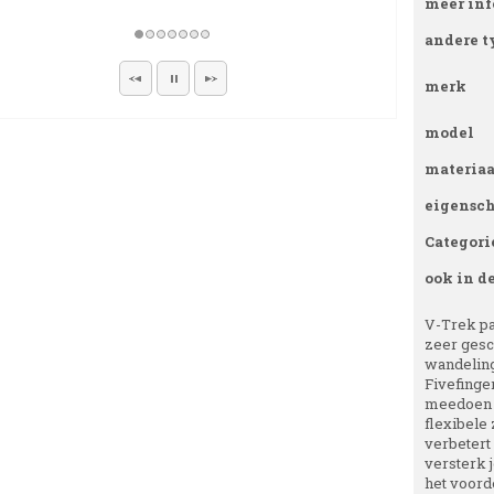
meer inf
andere t
merk
model
materiaa
eigensc
Categori
ook in d
V-Trek pas
zeer gesc
wandeling
Fivefinger
meedoen m
flexibele
verbetert 
versterk 
het voorde