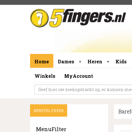
Home
Dames
Heren
Kids
▼
▼
Winkels
MyAccount
Bare
HERSTEL FILTER
MenuFilter