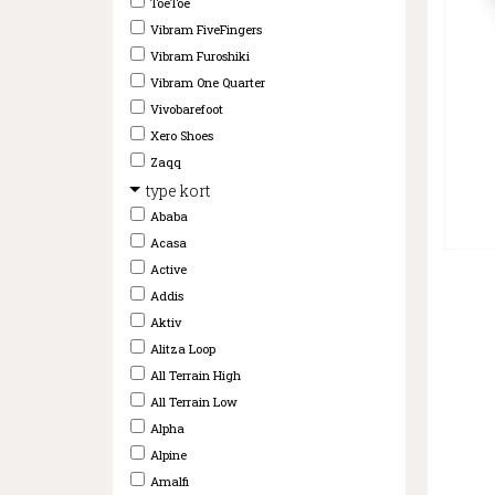
ToeToe
Vibram FiveFingers
Vibram Furoshiki
Vibram One Quarter
Vivobarefoot
Xero Shoes
Zaqq
type kort
Ababa
Acasa
Active
Addis
Aktiv
Alitza Loop
All Terrain High
All Terrain Low
Alpha
Alpine
Amalfi