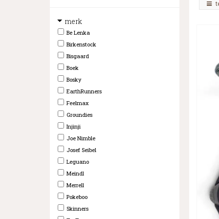
t
merk
Be Lenka
Birkenstock
Bisgaard
Boek
Bosky
EarthRunners
Feelmax
Groundies
Injinji
Joe Nimble
Josef Seibel
Leguano
Meindl
Merrell
Pokeboo
Skinners