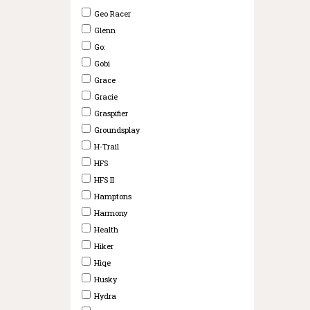
Geo Racer
Glenn
Go:
Gobi
Grace
Gracie
Graspifier
Groundsplay
H-Trail
HFS
HFS II
Hamptons
Harmony
Health
Hiker
Hiqe
Husky
Hydra