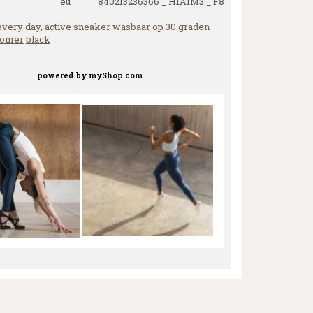
eu 840213236366 _ H1A1M3 _ F8
every day
,
active
sneaker
wasbaar op 30 graden
zomer
black
powered by
myShop.com