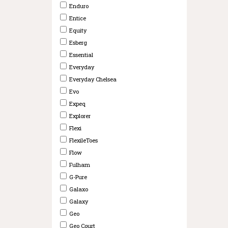
Enduro
Entice
Equity
Esberg
Essential
Everyday
Everyday Chelsea
Evo
Expeq
Explorer
Flexi
FlexileToes
Flow
Fulham
G-Pure
Galaxo
Galaxy
Geo
Geo Court