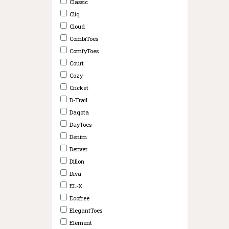
Classic
Cliq
Cloud
CombiToes
ComfyToes
Court
Cozy
Cricket
D-Trail
Daqota
DayToes
Denim
Denver
Dillon
Diva
EL-X
Ecofree
ElegantToes
Element