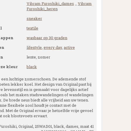
Vibram Furoshiki_dames
_
Vibram
Furoshiki_heren
sneaker
l
textile
happen
wasbaar op 30 graden
en
lifestyle
,
every day
,
active
en
lente, zomer
eze kleur
black
is een luchtige zomerschoen. De ademende stof
oeten lekker koel. Het design van Original past bij
e levensstijl en is gemaakt voor dagelijks actief
zoals het maken stadswandelingen of wandelingen
k. De brede neus biedt alle vrijheid aan uw tenen.
nne flexibele zool houdt je contact met de
d. Met de Original ervaar je hetzelfde vrije gevoel
at ook blootsvoets ervaart.
uroshiki, Original, 25WAD01, black, dames, maat 41