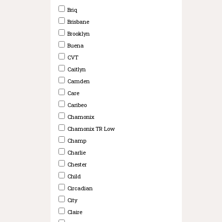
Briq
Brisbane
Brooklyn
Buena
CVT
Caitlyn
Camden
Care
Caribeo
Chamonix
Chamonix TR Low
Champ
Charlie
Chester
Child
Circadian
City
Claire