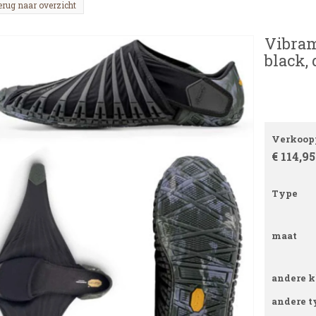
erug naar overzicht
Vibram
black,
Verkoopp
€ 114,95
Type
maat
andere k
andere t