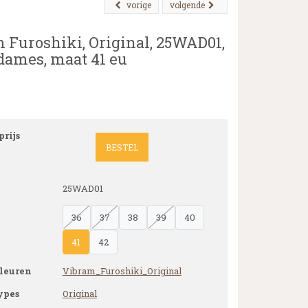
vorige
volgende
 Furoshiki, Original, 25WAD01,
 dames, maat 41 eu
rijs
BESTEL
25WAD01
36
37
38
39
40
41
42
leuren
Vibram_Furoshiki_Original
ypes
Original