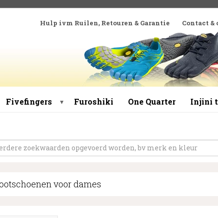
Hulp ivm Ruilen, Retouren & Garantie
Contact &
Fivefingers
Furoshiki
One Quarter
Injini
▼
footschoenen voor dames