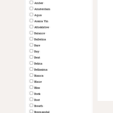
Amber
Amsterdam
Aqua
Asana Yin
Attrekktive
Balance
Ballerina
Bare
Bay
Beat
Belina
Bellissima
Bianca
Blaze
Bliss
Boek
Boot
Breath
Breezandal