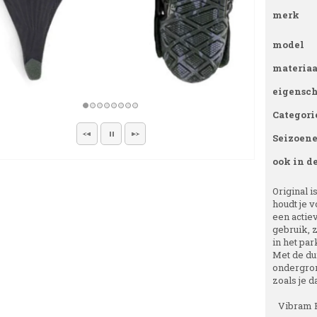
merk
model
materiaa
eigensc
Categori
Seizoen
ook in d
Original 
houdt je v
een actiev
gebruik, 
in het par
Met de du
ondergron
zoals je d
Vibram F