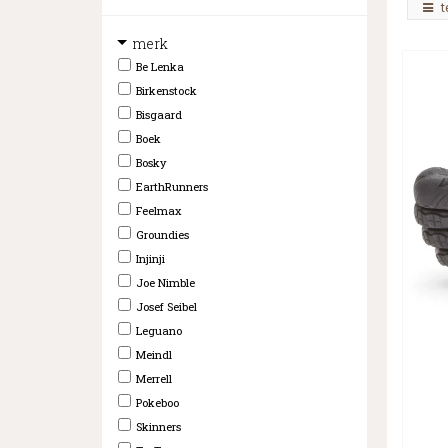
t
merk
Be Lenka
Birkenstock
Bisgaard
Boek
Bosky
EarthRunners
Feelmax
Groundies
Injinji
Joe Nimble
Josef Seibel
Leguano
Meindl
Merrell
Pokeboo
Skinners