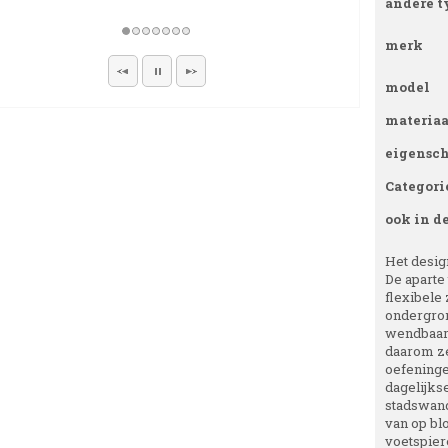
andere t
merk
model
materiaa
eigensc
Categori
ook in d
Het design
De aparte
flexibele 
ondergron
wendbaarh
daarom ze
oefeningen
dagelijks
stadswand
van op blo
voetspiere