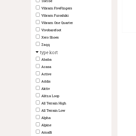
ToeToe
Vibram FiveFingers
Vibram Furoshiki
Vibram One Quarter
Vivobarefoot
Xero Shoes
Zaqq
type kort
Ababa
Acasa
Active
Addis
Aktiv
Alitza Loop
All Terrain High
All Terrain Low
Alpha
Alpine
Amalfi