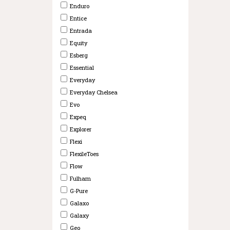
Enduro
Entice
Entrada
Equity
Esberg
Essential
Everyday
Everyday Chelsea
Evo
Expeq
Explorer
Flexi
FlexileToes
Flow
Fulham
G-Pure
Galaxo
Galaxy
Geo