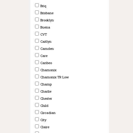
Briq
Brisbane
Brooklyn
Buena
CVT
Caitlyn
Camden
Care
Caribeo
Chamonix
Chamonix TR Low
Champ
Charlie
Chester
Child
Circadian
City
Claire