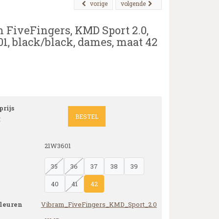
vorige
volgende
 FiveFingers, KMD Sport 2.0,
1, black/black, dames, maat 42
rijs
BESTEL
5
21W3601
35
36
37
38
39
40
41
42
leuren
Vibram_FiveFingers_KMD_Sport_2.0