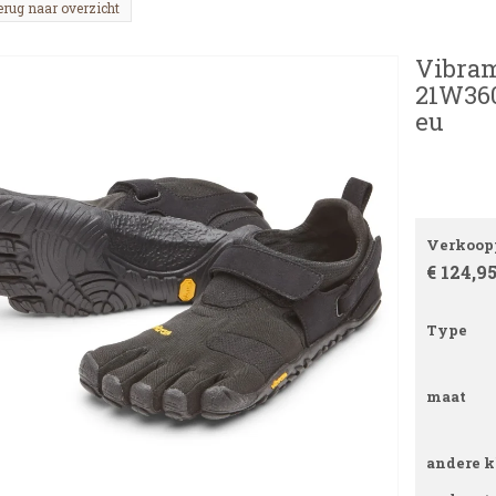
erug naar overzicht
Vibram
21W360
eu
Verkoopp
€ 124,9
Type
maat
andere k