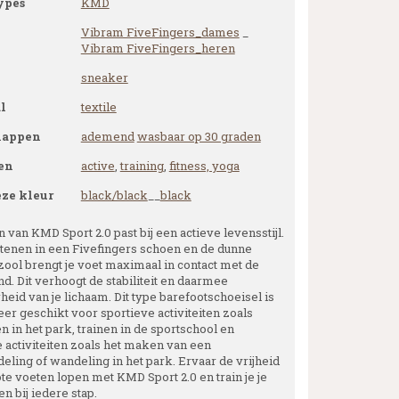
ypes
KMD
Vibram FiveFingers_dames
_
Vibram FiveFingers_heren
sneaker
l
textile
happen
ademend
wasbaar op 30 graden
en
active
,
training
,
fitness, yoga
eze kleur
black/black
__
black
 van KMD Sport 2.0 past bij een actieve levensstijl.
 tenen in een Fivefingers schoen en de dunne
zool brengt je voet maximaal in contact met de
d. Dit verhoogt de stabiliteit en daarmee
eid van je lichaam. Dit type barefootschoeisel is
er geschikt voor sportieve activiteiten zoals
 in het park, trainen in de sportschool en
e activiteiten zoals het maken van een
eling of wandeling in het park. Ervaar de vrijheid
te voeten lopen met KMD Sport 2.0 en train je je
n bij iedere stap.