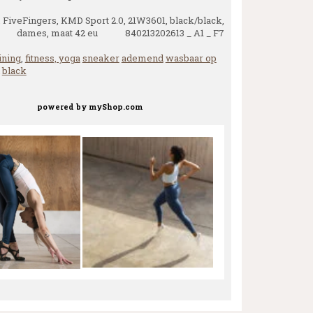
FiveFingers, KMD Sport 2.0, 21W3601, black/black,
dames, maat 42 eu 840213202613 _ A1 _ F7
ining
,
fitness, yoga
sneaker
ademend
wasbaar op
black
powered by
myShop.com