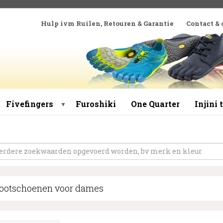
Hulp ivm Ruilen, Retouren & Garantie
Contact &
Fivefingers
Furoshiki
One Quarter
Injini
▼
footschoenen voor dames