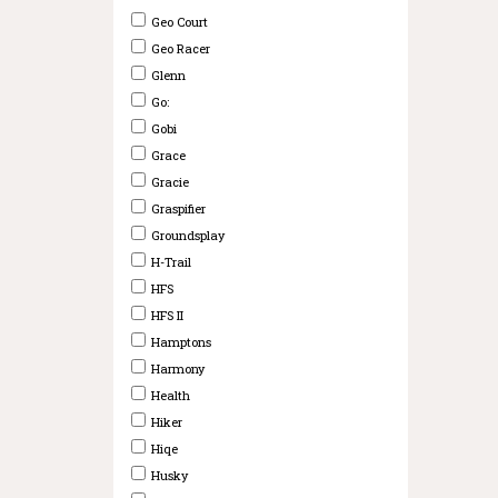
Geo Court
Geo Racer
Glenn
Go:
Gobi
Grace
Gracie
Graspifier
Groundsplay
H-Trail
HFS
HFS II
Hamptons
Harmony
Health
Hiker
Hiqe
Husky