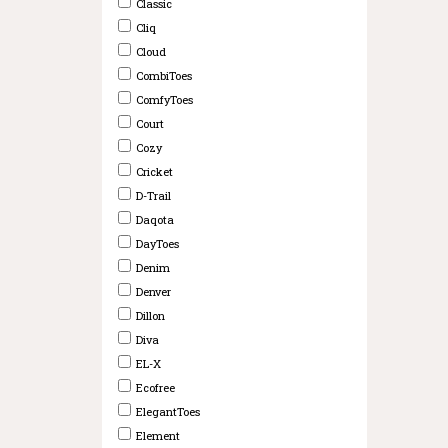
Classic
Cliq
Cloud
CombiToes
ComfyToes
Court
Cozy
Cricket
D-Trail
Daqota
DayToes
Denim
Denver
Dillon
Diva
EL-X
Ecofree
ElegantToes
Element