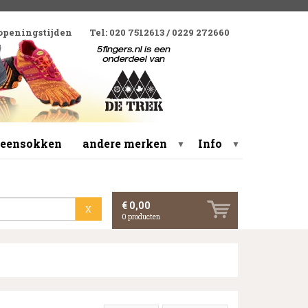
 openingstijden
Tel: 020 7512613 / 0229 272660
 teensokken
andere merken
Info
▼
▼
€ 0,00
X
0
producten