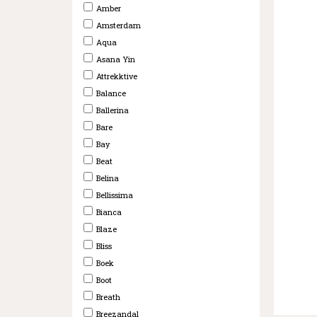
Amber
Amsterdam
Aqua
Asana Yin
Attrekktive
Balance
Ballerina
Bare
Bay
Beat
Belina
Bellissima
Bianca
Blaze
Bliss
Boek
Boot
Breath
Breezandal