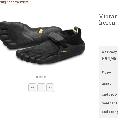
erug naar overzicht
Vibram
heren,
Verkoopp
€ 94,95
Type
maat
andere k
meer inf
andere t