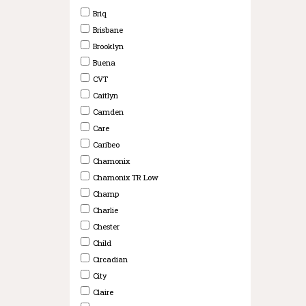
Briq
Brisbane
Brooklyn
Buena
CVT
Caitlyn
Camden
Care
Caribeo
Chamonix
Chamonix TR Low
Champ
Charlie
Chester
Child
Circadian
City
Claire