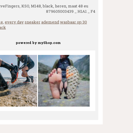
iveFingers, KSO, M148, black, heren, maat 48 eu
879605003439 _ H1A1 _ F4
ke
,
every day
sneaker
ademend
wasbaar op 30
ack
powered by
myShop.com