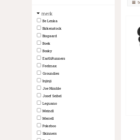
t
merk
Be Lenka
Birkenstock
Bisgaard
Boek
Bosky
EarthRunners
Feelmax
Groundies
Injinji
Joe Nimble
Josef Seibel
Leguano
Meindl
Merrell
Pokeboo
Skinners