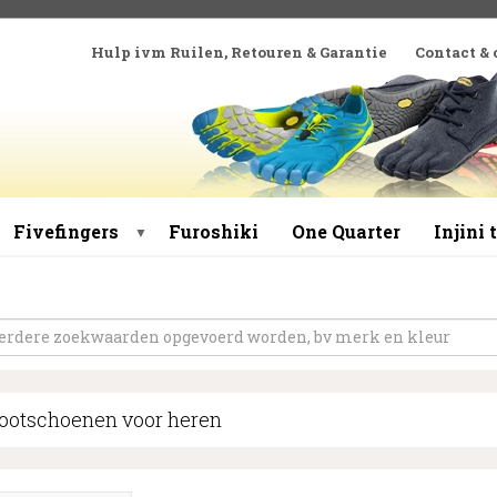
Hulp ivm Ruilen, Retouren & Garantie
Contact &
Fivefingers
Furoshiki
One Quarter
Injini
▼
ootschoenen voor heren