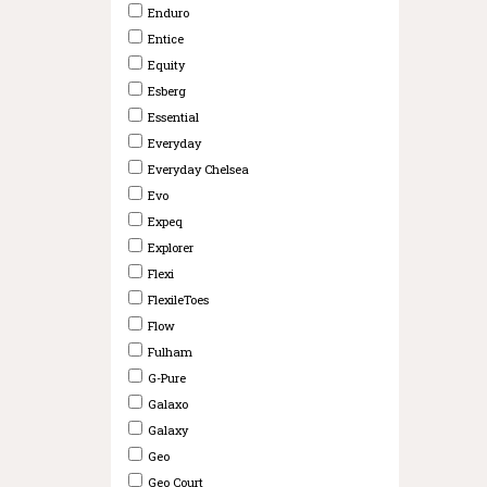
Enduro
Entice
Equity
Esberg
Essential
Everyday
Everyday Chelsea
Evo
Expeq
Explorer
Flexi
FlexileToes
Flow
Fulham
G-Pure
Galaxo
Galaxy
Geo
Geo Court