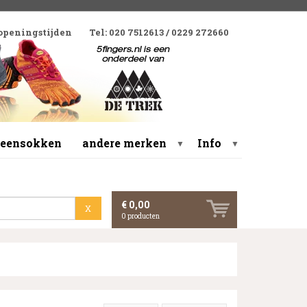
 openingstijden
Tel: 020 7512613 / 0229 272660
 teensokken
andere merken
Info
▼
▼
€ 0,00
X
0
producten