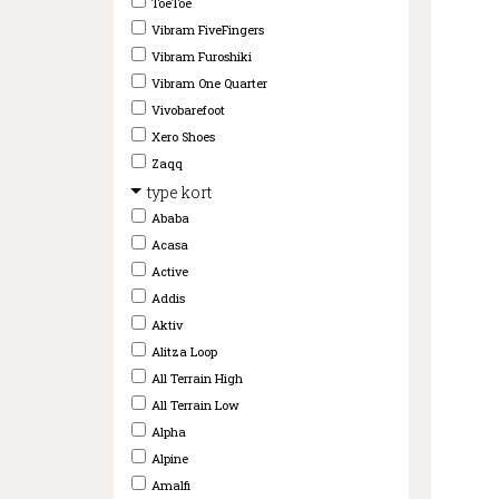
ToeToe
Vibram FiveFingers
Vibram Furoshiki
Vibram One Quarter
Vivobarefoot
Xero Shoes
Zaqq
type kort
Ababa
Acasa
Active
Addis
Aktiv
Alitza Loop
All Terrain High
All Terrain Low
Alpha
Alpine
Amalfi