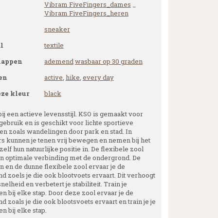
Vibram FiveFingers_dames
_
Vibram FiveFingers_heren
sneaker
l
textile
happen
ademend
wasbaar op 30 graden
en
active
,
hike
,
every day
eze kleur
black
ij een actieve levensstijl. KSO is gemaakt voor
gebruik en is geschikt voor lichte sportieve
iten zoals wandelingen door park en stad. In
rs kunnen je tenen vrij bewegen en nemen bij het
elf hun natuurlijke positie in. De flexibele zool
 in optimale verbinding met de ondergrond. De
n en de dunne flexibele zool ervaar je de
d zoels je die ook blootvoets ervaart. Dit verhoogt
snelheid en verbetert je stabiliteit. Train je
n bij elke stap. Door deze zool ervaar je de
 zoals je die ook blootsvoets ervaart en train je je
n bij elke stap.