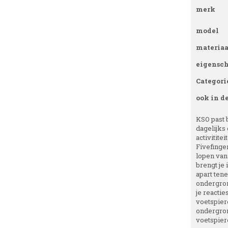
merk
model
materiaa
eigensc
Categori
ook in d
KSO past b
dagelijks 
activitite
Fivefinge
lopen vanz
brengt je
apart tene
ondergron
je reactie
voetspiere
ondergrond
voetspiere