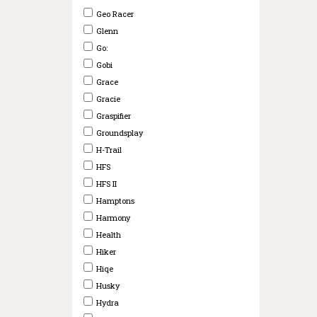
Geo Racer
Glenn
Go:
Gobi
Grace
Gracie
Graspifier
Groundsplay
H-Trail
HFS
HFS II
Hamptons
Harmony
Health
Hiker
Hiqe
Husky
Hydra