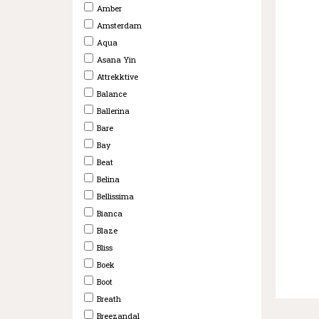
Amber
Amsterdam
Aqua
Asana Yin
Attrekktive
Balance
Ballerina
Bare
Bay
Beat
Belina
Bellissima
Bianca
Blaze
Bliss
Boek
Boot
Breath
Breezandal