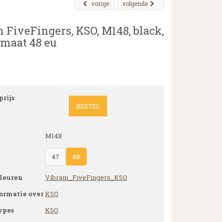
vorige
volgende
 FiveFingers, KSO, M148, black,
 maat 48 eu
rijs
BESTEL
M148
47
48
leuren
Vibram_FiveFingers_KSO
ormatie over
KSO
ypes
KSO