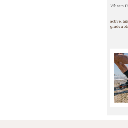
Vibram F
active
,
hi
graden
bl