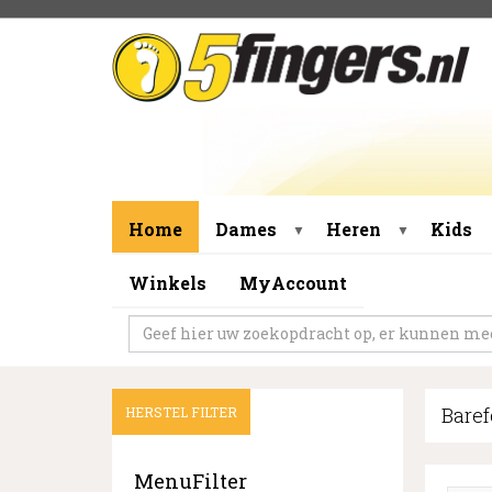
Home
Dames
Heren
Kids
▼
▼
Winkels
MyAccount
Baref
HERSTEL FILTER
MenuFilter