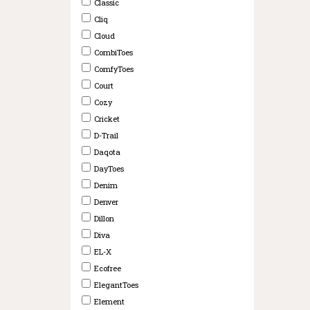
Classic
Cliq
Cloud
CombiToes
ComfyToes
Court
Cozy
Cricket
D-Trail
Daqota
DayToes
Denim
Denver
Dillon
Diva
EL-X
Ecofree
ElegantToes
Element