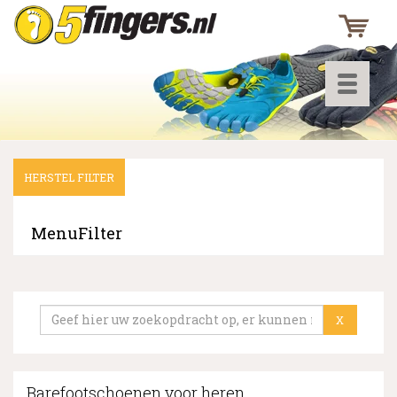
Toggle
navigati
HERSTEL FILTER
▼
▼
MenuFilter
▼
X
Barefootschoenen voor heren