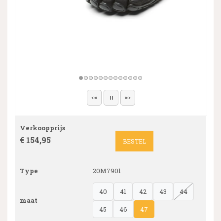
Verkoopprijs
€ 154,95
BESTEL
Type
20M7901
40
41
42
43
44
maat
45
46
47