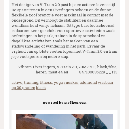
Het design van V-Train 2.0 past bij een actieve levensstijl.
De aparte tenen in een Fivefingers schoen en de dunne
flexibele zool brengt je voet maximaal in contact met de
ondergrond. Dit verhoogt de stabiliteit en daarmee
wendbaarheid van je lichaam. Dit type barefootschoeisel
is daarom zeer geschikt voor sportieve activiteiten zoals
oefeningen in het park, trainen in de sportschool en
dagelijkse activiteiten zoals het maken van een
stadswandeling of wandeling in het park. Ervaar de
vrijheid van op blote voeten lopen met V-Train 2.0 en train
je je voetspieren bij iedere stap.
Vibram FiveFingers, V-Train 2.0, 20M7703, black/blue,
heren, maat 44 eu 847100085229 _ _ F13
active
,
training
,
fitness, yoga
sneaker
ademend
wasbaar
op 30 graden
black
powered by
myShop.com