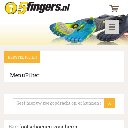
Toggle
navigati
HERSTEL FILTER
▼
▼
MenuFilter
▼
X
Barefootschoenen voor heren