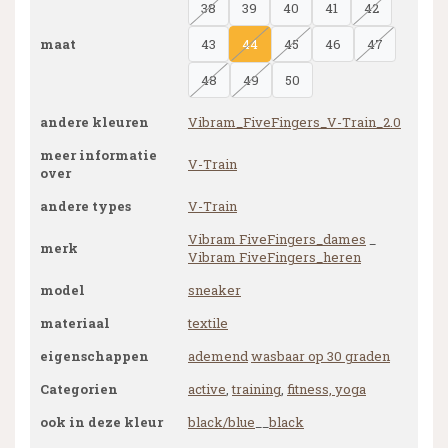
38
39
40
41
42
maat
43
44
45
46
47
48
49
50
andere kleuren
Vibram_FiveFingers_V-Train_2.0
meer informatie
V-Train
over
andere types
V-Train
Vibram FiveFingers_dames
_
merk
Vibram FiveFingers_heren
model
sneaker
materiaal
textile
eigenschappen
ademend
wasbaar op 30 graden
Categorien
active
,
training
,
fitness, yoga
ook in deze kleur
black/blue
__
black