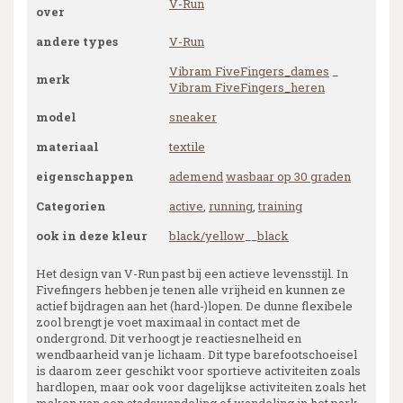
V-Run
over
andere types
V-Run
Vibram FiveFingers_dames
_
merk
Vibram FiveFingers_heren
model
sneaker
materiaal
textile
eigenschappen
ademend
wasbaar op 30 graden
Categorien
active
,
running
,
training
ook in deze kleur
black/yellow
__
black
Het design van V-Run past bij een actieve levensstijl. In
Fivefingers hebben je tenen alle vrijheid en kunnen ze
actief bijdragen aan het (hard-)lopen. De dunne flexibele
zool brengt je voet maximaal in contact met de
ondergrond. Dit verhoogt je reactiesnelheid en
wendbaarheid van je lichaam. Dit type barefootschoeisel
is daarom zeer geschikt voor sportieve activiteiten zoals
hardlopen, maar ook voor dagelijkse activiteiten zoals het
maken van een stadswandeling of wandeling in het park.