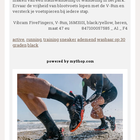
Ervaar de vrijheid van blootvoets lopen met de V-Run en
versterk je voetspieren bij iedere stap.
Vibram FiveFingers, V-Run, 16M3101, black/yellow, heren,
maat 47 eu 847100057585 _ A1 _ F4
active
,
running
,
training
sneaker
ademend
wasbaar op 30
graden
black
powered by
myShop.com