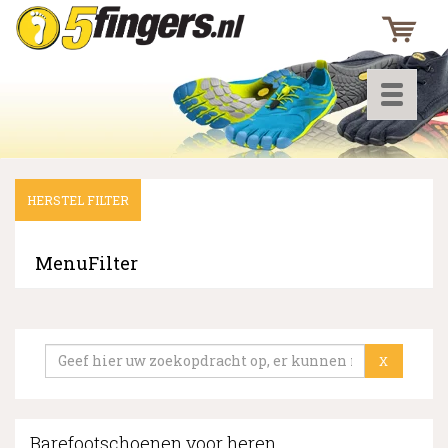
Toggle
navigati
HERSTEL FILTER
▼
▼
MenuFilter
▼
X
Barefootschoenen voor heren