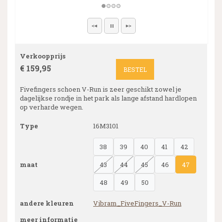
Verkoopprijs
€ 159,95
BESTEL
Fivefingers schoen V-Run is zeer geschikt zowel je
dagelijkse rondje in het park als lange afstand hardlopen
op verharde wegen.
Type
16M3101
38
39
40
41
42
maat
43
44
45
46
47
48
49
50
andere kleuren
Vibram_FiveFingers_V-Run
meer informatie