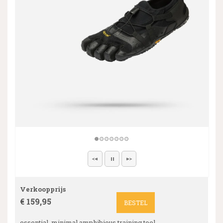
Verkoopprijs
€ 159,95
BESTEL
essential, minimal amphibious training tool