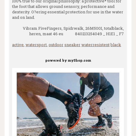
100% true to our original philosophy: a protective* tool for
the foot that allows ground sensory, performance and
dexterity. O?ering essential protection for use in the water
and on land.
Vibram FiveFingers, Spidrwalk, 26M5001, totalblack,
heren, maat 46 eu 840213254049 _ H1E1 _ F7
active
,
watersport
,
outdoor
sneaker
waterresistent
black
powered by
myShop.com