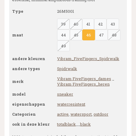
Type
26M5001
39
40
41
42
43
maat
44
45
46
47
48
49
andere kleuren
Vibram_FiveFingers_Spidrwalk
andere types
Spidrwalk
Vibram FiveFingers_dames
_
merk
Vibram FiveFingers_heren
model
sneaker
eigenschappen
waterresistent
Categorien
active
,
watersport
,
outdoor
ook in deze kleur
totalblack
__
black