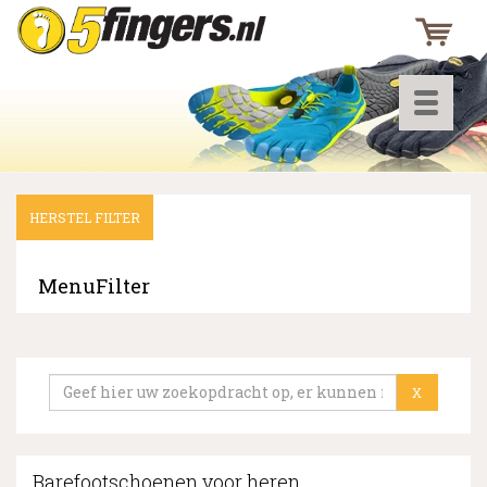
Toggle
navigati
HERSTEL FILTER
▼
▼
MenuFilter
▼
X
Barefootschoenen voor heren