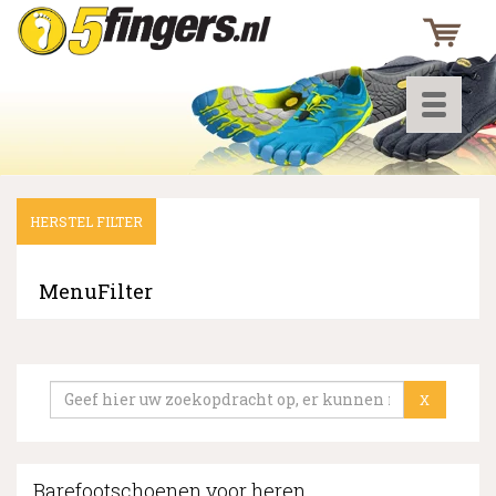
Toggle
navigati
HERSTEL FILTER
▼
▼
MenuFilter
▼
X
Barefootschoenen voor heren