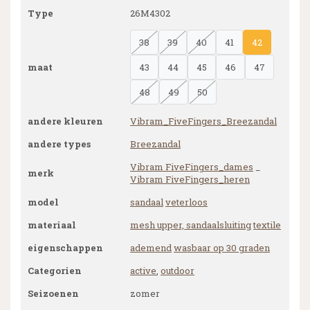
Type
26M4302
38
39
40
41
42
maat
43
44
45
46
47
48
49
50
andere kleuren
Vibram_FiveFingers_Breezandal
andere types
Breezandal
Vibram FiveFingers_dames
_
merk
Vibram FiveFingers_heren
model
sandaal
veterloos
materiaal
mesh upper, sandaalsluiting
textile
eigenschappen
ademend
wasbaar op 30 graden
Categorien
active
,
outdoor
Seizoenen
zomer