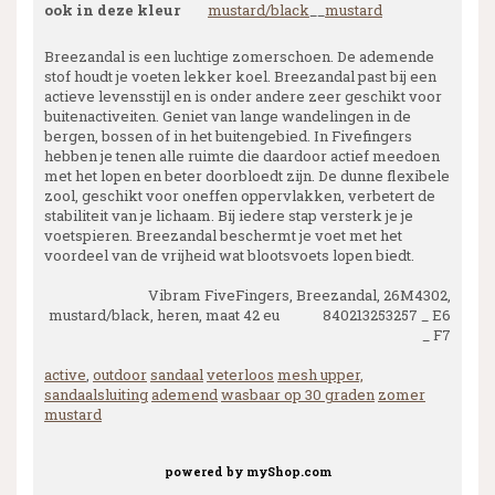
ook in deze kleur
mustard/black
__
mustard
Breezandal is een luchtige zomerschoen. De ademende
stof houdt je voeten lekker koel. Breezandal past bij een
actieve levensstijl en is onder andere zeer geschikt voor
buitenactiveiten. Geniet van lange wandelingen in de
bergen, bossen of in het buitengebied. In Fivefingers
hebben je tenen alle ruimte die daardoor actief meedoen
met het lopen en beter doorbloedt zijn. De dunne flexibele
zool, geschikt voor oneffen oppervlakken, verbetert de
stabiliteit van je lichaam. Bij iedere stap versterk je je
voetspieren. Breezandal beschermt je voet met het
voordeel van de vrijheid wat blootsvoets lopen biedt.
Vibram FiveFingers, Breezandal, 26M4302,
mustard/black, heren, maat 42 eu 840213253257 _ E6
_ F7
active
,
outdoor
sandaal
veterloos
mesh upper,
sandaalsluiting
ademend
wasbaar op 30 graden
zomer
mustard
powered by
myShop.com