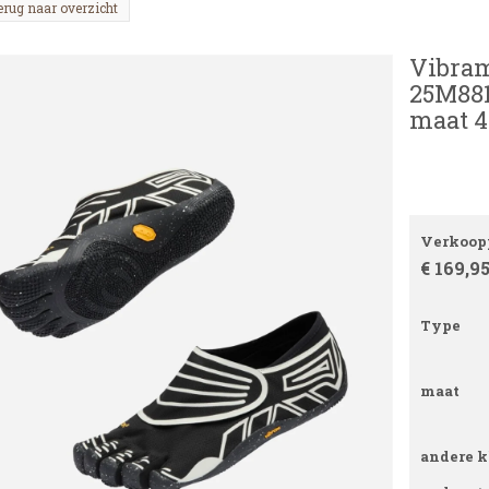
erug naar overzicht
Vibram
25M881
maat 4
Verkoopp
€ 169,9
Type
maat
andere k