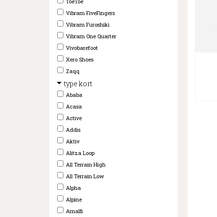
ToeToe
Vibram FiveFingers
Vibram Furoshiki
Vibram One Quarter
Vivobarefoot
Xero Shoes
Zaqq
type kort
Ababa
Acasa
Active
Addis
Aktiv
Alitza Loop
All Terrain High
All Terrain Low
Alpha
Alpine
Amalfi