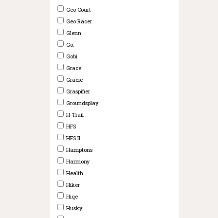
Geo Court
Geo Racer
Glenn
Go:
Gobi
Grace
Gracie
Graspifier
Groundsplay
H-Trail
HFS
HFS II
Hamptons
Harmony
Health
Hiker
Hiqe
Husky