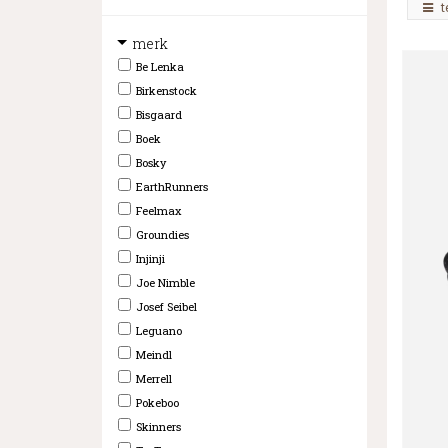
t
merk
Be Lenka
Birkenstock
Bisgaard
Boek
Bosky
EarthRunners
Feelmax
Groundies
Injinji
Joe Nimble
Josef Seibel
Leguano
Meindl
Merrell
Pokeboo
Skinners