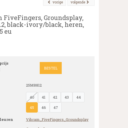
vorige
volgende
 FiveFingers, Groundsplay,
2, black-ivory/black, heren,
5 eu
rijs
BESTEL
5
25M8812
40
41
42
43
44
45
46
47
leuren
Vibram_FiveFingers_Groundsplay