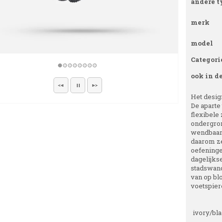
andere t
merk
model
Categori
ook in d
Het design
De aparte
flexibele 
ondergron
wendbaarh
daarom ze
oefeningen
dagelijks
stadswand
van op blo
voetspiere
ivory/bl