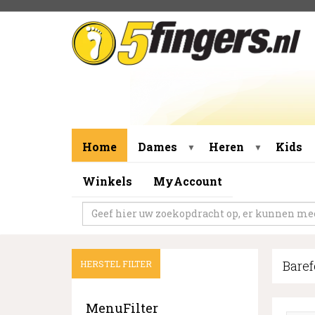
Home
Dames
Heren
Kids
▼
▼
Winkels
MyAccount
Baref
HERSTEL FILTER
MenuFilter