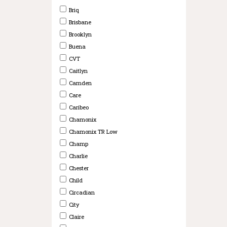
Briq
Brisbane
Brooklyn
Buena
CVT
Caitlyn
Camden
Care
Caribeo
Chamonix
Chamonix TR Low
Champ
Charlie
Chester
Child
Circadian
City
Claire