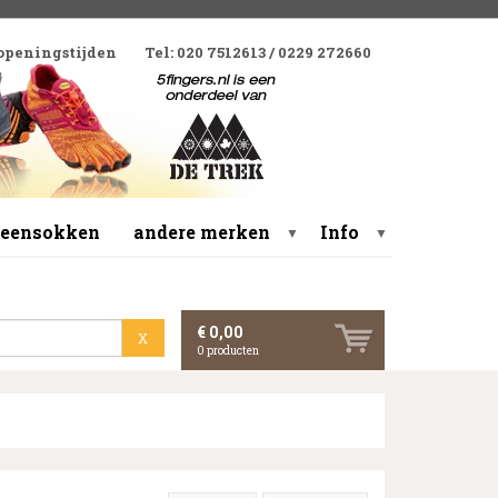
 openingstijden
Tel: 020 7512613 / 0229 272660
 teensokken
andere merken
Info
▼
▼
€ 0,00
X
0
producten