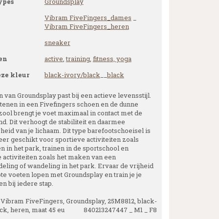
ypes
Groundsplay
Vibram FiveFingers_dames
_
Vibram FiveFingers_heren
sneaker
en
active
,
training
,
fitness, yoga
eze kleur
black-ivory/black
__
black
 van Groundsplay past bij een actieve levensstijl.
 tenen in een Fivefingers schoen en de dunne
zool brengt je voet maximaal in contact met de
d. Dit verhoogt de stabiliteit en daarmee
eid van je lichaam. Dit type barefootschoeisel is
er geschikt voor sportieve activiteiten zoals
 in het park, trainen in de sportschool en
e activiteiten zoals het maken van een
eling of wandeling in het park. Ervaar de vrijheid
te voeten lopen met Groundsplay en train je je
n bij iedere stap.
Vibram FiveFingers, Groundsplay, 25M8812, black-
ack, heren, maat 45 eu 840213247447 _ M1 _ F8