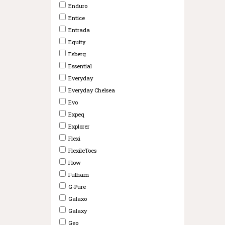
Enduro
Entice
Entrada
Equity
Esberg
Essential
Everyday
Everyday Chelsea
Evo
Expeq
Explorer
Flexi
FlexileToes
Flow
Fulham
G-Pure
Galaxo
Galaxy
Geo