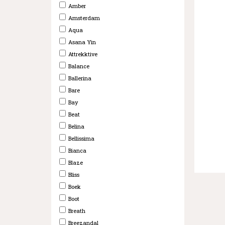
Amber
Amsterdam
Aqua
Asana Yin
Attrekktive
Balance
Ballerina
Bare
Bay
Beat
Belina
Bellissima
Bianca
Blaze
Bliss
Boek
Boot
Breath
Breezandal