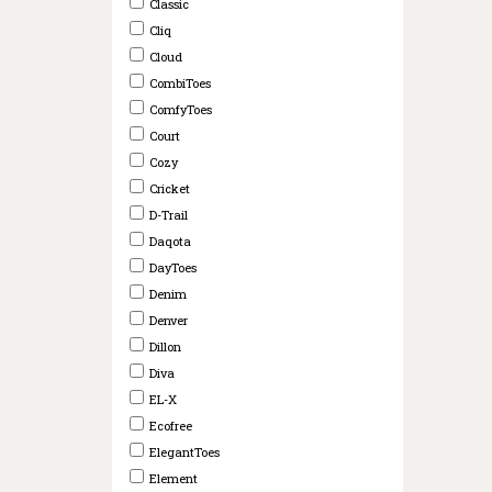
Classic
Cliq
Cloud
CombiToes
ComfyToes
Court
Cozy
Cricket
D-Trail
Daqota
DayToes
Denim
Denver
Dillon
Diva
EL-X
Ecofree
ElegantToes
Element