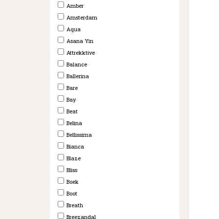
Amber
Amsterdam
Aqua
Asana Yin
Attrekktive
Balance
Ballerina
Bare
Bay
Beat
Belina
Bellissima
Bianca
Blaze
Bliss
Boek
Boot
Breath
Breezandal