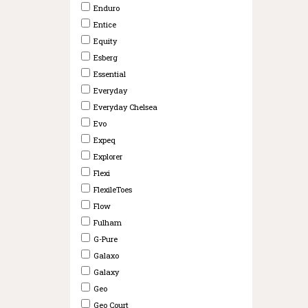
Enduro
Entice
Equity
Esberg
Essential
Everyday
Everyday Chelsea
Evo
Expeq
Explorer
Flexi
FlexileToes
Flow
Fulham
G-Pure
Galaxo
Galaxy
Geo
Geo Court