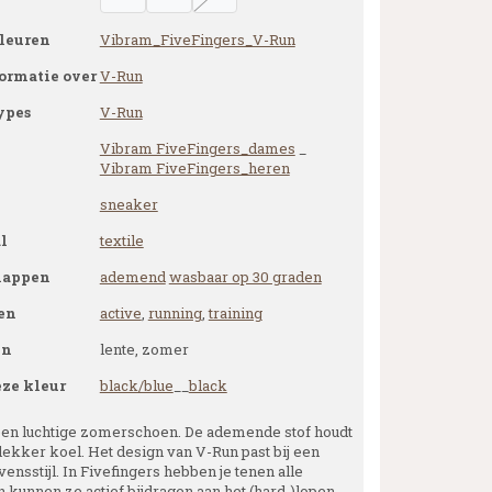
leuren
Vibram_FiveFingers_V-Run
ormatie over
V-Run
ypes
V-Run
Vibram FiveFingers_dames
_
Vibram FiveFingers_heren
sneaker
l
textile
happen
ademend
wasbaar op 30 graden
en
active
,
running
,
training
en
lente, zomer
eze kleur
black/blue
__
black
een luchtige zomerschoen. De ademende stof houdt
lekker koel. Het design van V-Run past bij een
vensstijl. In Fivefingers hebben je tenen alle
n kunnen ze actief bijdragen aan het (hard-)lopen.