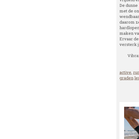
De dunne 
met de on
wendbaarh
daarom ze
hardlopen
maken van
Ervaar de
versterk j
Vibra
active
,
ru
graden
le