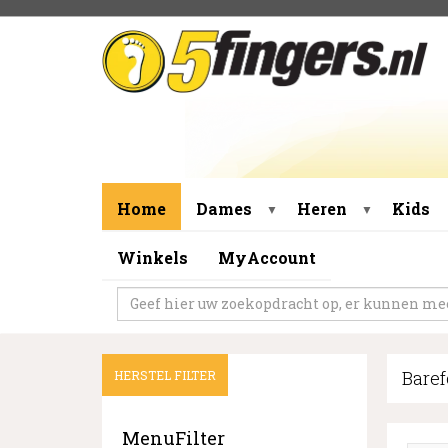
Home
Dames
Heren
Kids
▼
▼
Winkels
MyAccount
Baref
HERSTEL FILTER
MenuFilter