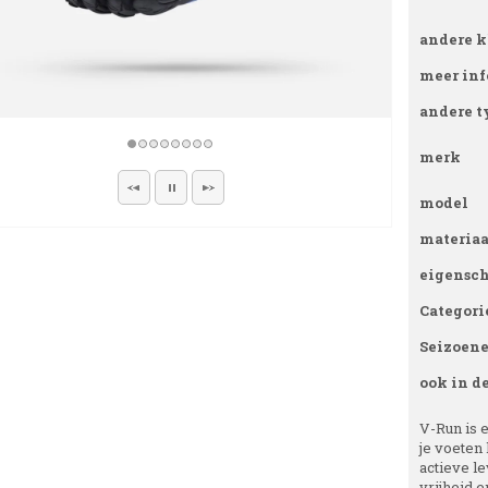
andere k
meer inf
andere t
merk
model
materiaa
eigensc
Categori
Seizoen
ook in d
V-Run is 
je voeten 
actieve le
vrijheid e