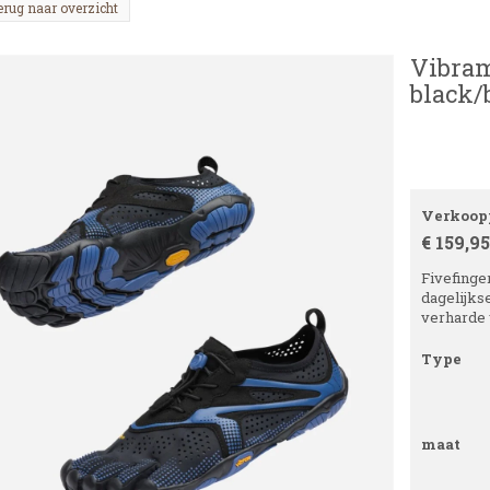
erug naar overzicht
Vibram
black/
Verkoopp
€ 159,95
Fivefinge
dagelijkse
verharde
Type
maat