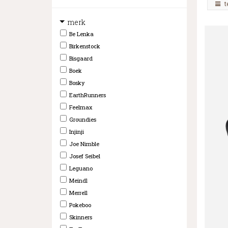
t
merk
Be Lenka
Birkenstock
Bisgaard
Boek
Bosky
EarthRunners
Feelmax
Groundies
Injinji
Joe Nimble
Josef Seibel
Leguano
Meindl
Merrell
Pokeboo
Skinners