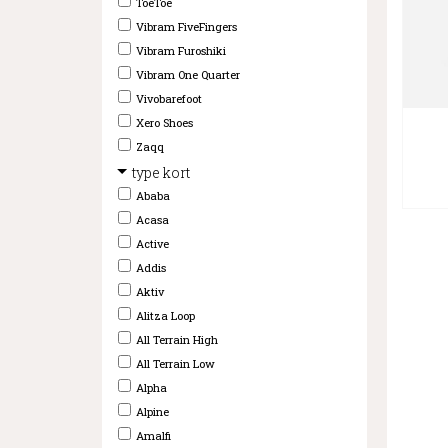
ToeToe
Vibram FiveFingers
Vibram Furoshiki
Vibram One Quarter
Vivobarefoot
Xero Shoes
Zaqq
type kort
Ababa
Acasa
Active
Addis
Aktiv
Alitza Loop
All Terrain High
All Terrain Low
Alpha
Alpine
Amalfi