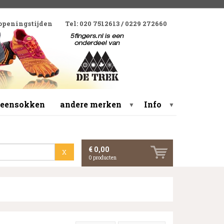
 openingstijden
Tel: 020 7512613 / 0229 272660
 teensokken
andere merken
Info
▼
▼
€ 0,00
X
0
producten