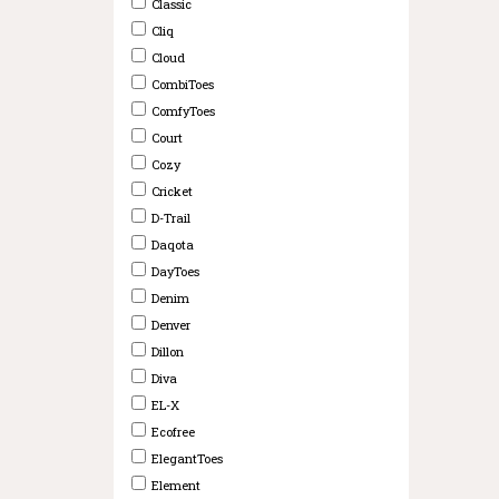
Classic
Cliq
Cloud
CombiToes
ComfyToes
Court
Cozy
Cricket
D-Trail
Daqota
DayToes
Denim
Denver
Dillon
Diva
EL-X
Ecofree
ElegantToes
Element