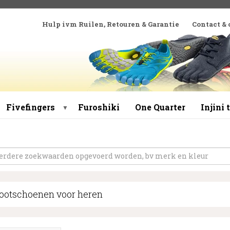
Hulp ivm Ruilen, Retouren & Garantie
Contact &
Fivefingers
Furoshiki
One Quarter
Injini
▼
ootschoenen voor heren