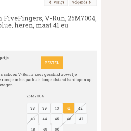
vorige
volgende
 FiveFingers, V-Run, 25M7004,
blue, heren, maat 41 eu
rijs
BESTEL
rs schoen V-Run is zeer geschikt zowel je
 rondje in het park als lange afstand hardlopen op
 wegen.
25M7004
38
39
40
41
42
43
44
45
46
47
48
49
50