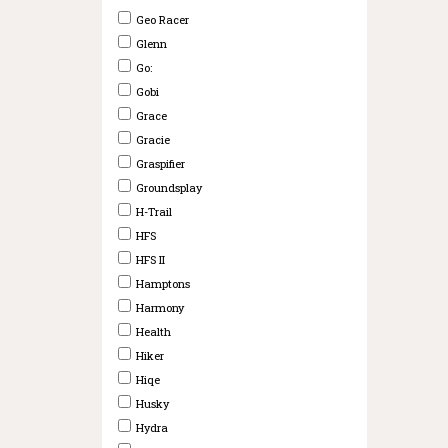
Geo Racer
Glenn
Go:
Gobi
Grace
Gracie
Graspifier
Groundsplay
H-Trail
HFS
HFS II
Hamptons
Harmony
Health
Hiker
Hiqe
Husky
Hydra