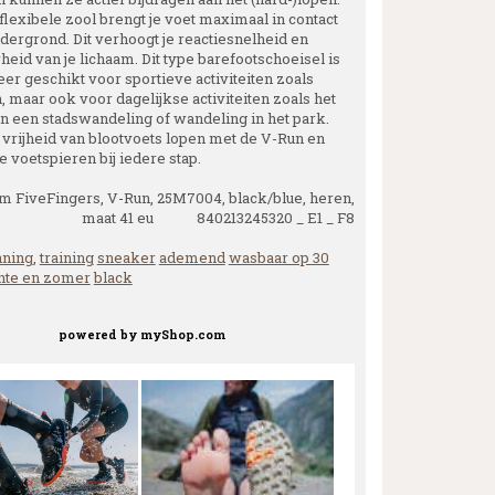
flexibele zool brengt je voet maximaal in contact
dergrond. Dit verhoogt je reactiesnelheid en
eid van je lichaam. Dit type barefootschoeisel is
er geschikt voor sportieve activiteiten zoals
, maar ook voor dagelijkse activiteiten zoals het
 een stadswandeling of wandeling in het park.
 vrijheid van blootvoets lopen met de V-Run en
e voetspieren bij iedere stap.
m FiveFingers, V-Run, 25M7004, black/blue, heren,
maat 41 eu 840213245320 _ E1 _ F8
nning
,
training
sneaker
ademend
wasbaar op 30
nte en zomer
black
powered by
myShop.com