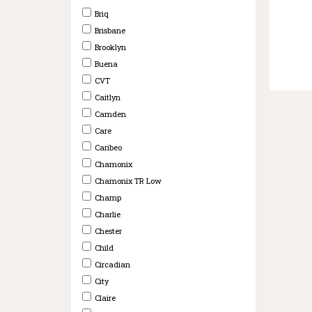
Briq
Brisbane
Brooklyn
Buena
CVT
Caitlyn
Camden
Care
Caribeo
Chamonix
Chamonix TR Low
Champ
Charlie
Chester
Child
Circadian
City
Claire