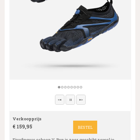
Verkoopprijs
€ 159,95
BESTEL
Fivefingers schoen V-Run is zeer geschikt zowel je