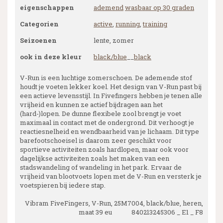
eigenschappen
ademend
wasbaar op 30 graden
Categorien
active
,
running
,
training
Seizoenen
lente, zomer
ook in deze kleur
black/blue
__
black
V-Run is een luchtige zomerschoen. De ademende stof
houdt je voeten lekker koel. Het design van V-Run past bij
een actieve levensstijl. In Fivefingers hebben je tenen alle
vrijheid en kunnen ze actief bijdragen aan het
(hard-)lopen. De dunne flexibele zool brengt je voet
maximaal in contact met de ondergrond. Dit verhoogt je
reactiesnelheid en wendbaarheid van je lichaam. Dit type
barefootschoeisel is daarom zeer geschikt voor
sportieve activiteiten zoals hardlopen, maar ook voor
dagelijkse activiteiten zoals het maken van een
stadswandeling of wandeling in het park. Ervaar de
vrijheid van blootvoets lopen met de V-Run en versterk je
voetspieren bij iedere stap.
Vibram FiveFingers, V-Run, 25M7004, black/blue, heren,
maat 39 eu 840213245306 _ E1 _ F8