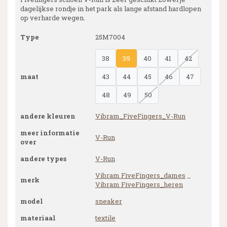
dagelijkse rondje in het park als lange afstand hardlopen
op verharde wegen.
Type
25M7004
38
39
40
41
42
maat
43
44
45
46
47
48
49
50
andere kleuren
Vibram_FiveFingers_V-Run
meer informatie
V-Run
over
andere types
V-Run
Vibram FiveFingers_dames
_
merk
Vibram FiveFingers_heren
model
sneaker
materiaal
textile