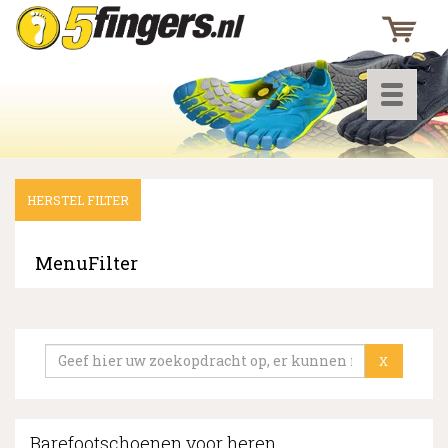
Toggle
navigati
HERSTEL FILTER
▼
▼
MenuFilter
▼
X
Barefootschoenen voor heren