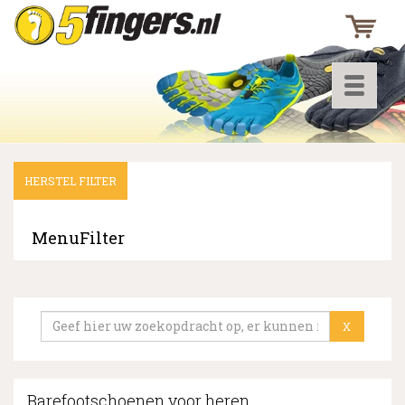
Toggle
navigati
HERSTEL FILTER
▼
▼
MenuFilter
▼
X
Barefootschoenen voor heren