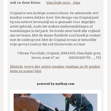
ook in deze kleur
blue/light-grey
__
blue
Original is een luchtige zomerschoen. De ademende stof
houdt je voeten lekker koel. Het design van Original past
bij een actieve levensstijl en is gemaakt voor dagelijks
actief gebruik, zoals het maken stadswandelingen of
wandelingen in het park. De brede neus biedt alle vrijheid
aan uw tenen. Met de dunne flexibele zool houdt je contact
met de ondergrond. Met de Original ervaar je hetzelfde
vrije gevoel zoals je dat ook blootsvoets ervaart.
Vibram Furoshiki, Original, 25MAD03, blue/light-grey,
heren, maat 47 eu 840213236755 _ _ F13
lifestyle
,
every day
,
active
sneaker
wasbaar op 30 graden
lente en zomer
blue
powered by
myShop.com