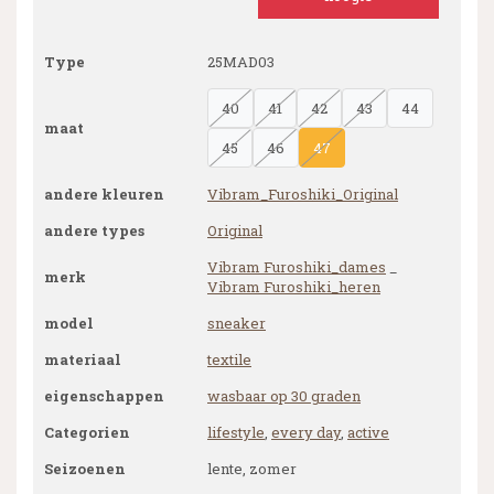
Type
25MAD03
40
41
42
43
44
maat
45
46
47
andere kleuren
Vibram_Furoshiki_Original
andere types
Original
Vibram Furoshiki_dames
_
merk
Vibram Furoshiki_heren
model
sneaker
materiaal
textile
eigenschappen
wasbaar op 30 graden
Categorien
lifestyle
,
every day
,
active
Seizoenen
lente, zomer