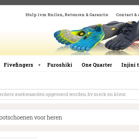
Hulp ivm Ruilen, Retouren & Garantie
Contact &
Fivefingers
Furoshiki
One Quarter
Injini
▼
ootschoenen voor heren