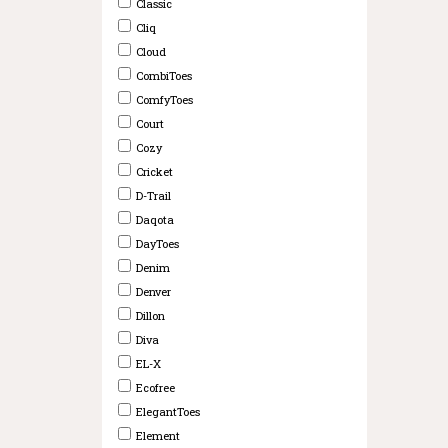
Classic
Cliq
Cloud
CombiToes
ComfyToes
Court
Cozy
Cricket
D-Trail
Daqota
DayToes
Denim
Denver
Dillon
Diva
EL-X
Ecofree
ElegantToes
Element