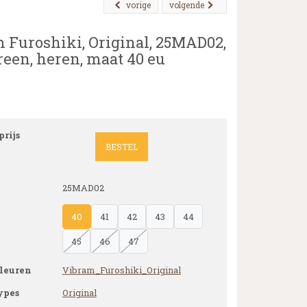
vorige
volgende
 Furoshiki, Original, 25MAD02,
reen, heren, maat 40 eu
rijs
BESTEL
25MAD02
40
41
42
43
44
45
46
47
leuren
Vibram_Furoshiki_Original
ypes
Original