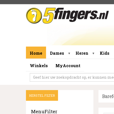
Home
Dames
Heren
Kids
▼
▼
Winkels
MyAccount
Baref
HERSTEL FILTER
MenuFilter