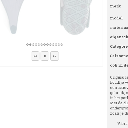
merk
model
materiaa
eigensc
Categori
Seizoen
ook in d
Original 
houdt je v
een actiev
gebruik, 
in het par
Met de du
ondergron
zoals je d
Vibra