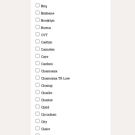
Briq
Brisbane
Brooklyn
Buena
CVT
Caitlyn
Camden
Care
Caribeo
Chamonix
Chamonix TR Low
Champ
Charlie
Chester
Child
Circadian
City
Claire