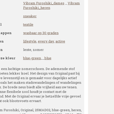
Vibram Furoshiki_dames
_
Vibram
Furoshiki_heren
sneaker
l
textile
happen
wasbaar op 30 graden
en
lifestyle
,
every day
,
active
en
lente, zomer
eze kleur
blue-green
__
blue
is een luchtige zomerschoen. De ademende stof
oeten lekker koel. Het design van Original past bij
e levensstijl en is gemaakt voor dagelijks actief
zoals het maken stadswandelingen of wandelingen
k. De brede neus biedt alle vrijheid aan uw tenen.
nne flexibele zool houdt je contact met de
d. Met de Original ervaar je hetzelfde vrije gevoel
at ook blootsvoets ervaart.
m Furoshiki, Original, 25MAD02, blue-green, heren,