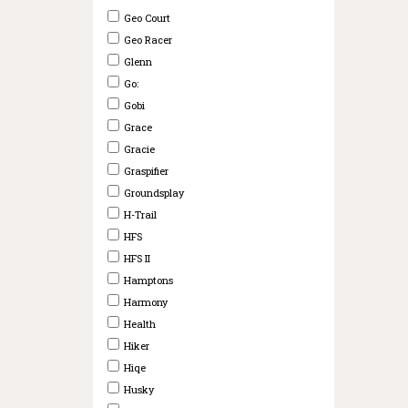
Geo Court
Geo Racer
Glenn
Go:
Gobi
Grace
Gracie
Graspifier
Groundsplay
H-Trail
HFS
HFS II
Hamptons
Harmony
Health
Hiker
Hiqe
Husky