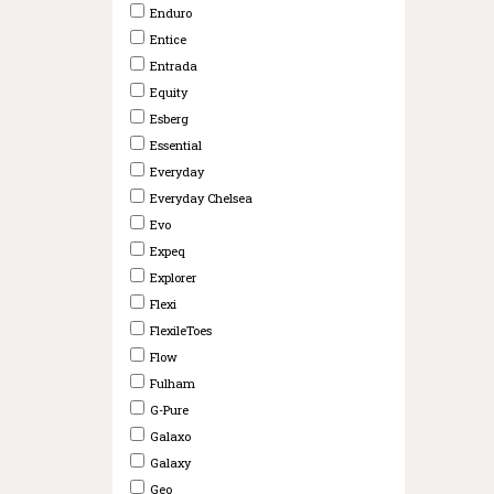
Enduro
Entice
Entrada
Equity
Esberg
Essential
Everyday
Everyday Chelsea
Evo
Expeq
Explorer
Flexi
FlexileToes
Flow
Fulham
G-Pure
Galaxo
Galaxy
Geo