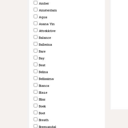
Amber
Amsterdam
Aqua
Asana Yin
Attrekktive
Balance
Ballerina
Bare
Bay
Beat
Belina
Bellissima
Bianca
Blaze
Bliss
Boek
Boot
Breath
Breezandal