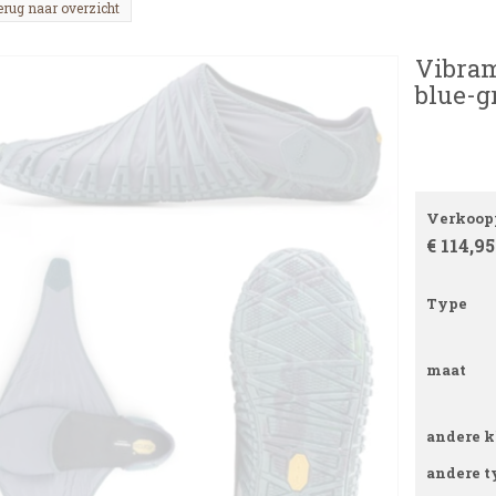
erug naar overzicht
Vibram
blue-g
Verkoopp
€ 114,95
Type
maat
andere k
andere t