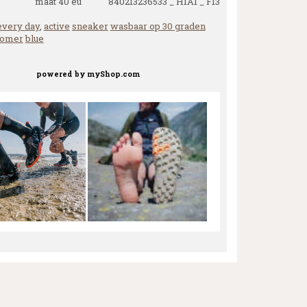
maat 40 eu 840213236533 _ H1A1 _ F13
every day
,
active
sneaker
wasbaar op 30 graden
zomer
blue
powered by
myShop.com