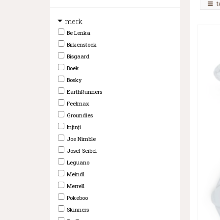
t
merk
Be Lenka
Birkenstock
Bisgaard
Boek
Bosky
EarthRunners
Feelmax
Groundies
Injinji
Joe Nimble
Josef Seibel
Leguano
Meindl
Merrell
Pokeboo
Skinners