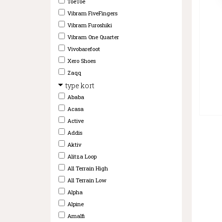
ToeToe
Vibram FiveFingers
Vibram Furoshiki
Vibram One Quarter
Vivobarefoot
Xero Shoes
Zaqq
type kort
Ababa
Acasa
Active
Addis
Aktiv
Alitza Loop
All Terrain High
All Terrain Low
Alpha
Alpine
Amalfi