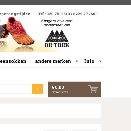
 openingstijden
Tel: 020 7512613 / 0229 272660
 teensokken
andere merken
Info
▼
▼
€ 0,00
X
0
producten