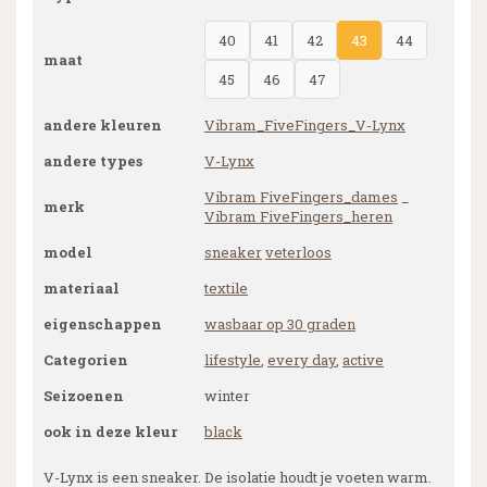
40
41
42
43
44
maat
45
46
47
andere kleuren
Vibram_FiveFingers_V-Lynx
andere types
V-Lynx
Vibram FiveFingers_dames
_
merk
Vibram FiveFingers_heren
model
sneaker
veterloos
materiaal
textile
eigenschappen
wasbaar op 30 graden
Categorien
lifestyle
,
every day
,
active
Seizoenen
winter
ook in deze kleur
black
V-Lynx is een sneaker. De isolatie houdt je voeten warm.