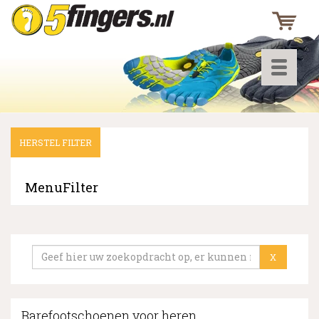
Toggle
navigati
HERSTEL FILTER
▼
▼
MenuFilter
▼
X
Barefootschoenen voor heren