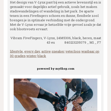
Het design van V-Lynx past bij een actieve levensstijl en is
gemaakt voor dagelijks actief gebruik, zoals het maken
stadswandelingen of wandeling in het park. De aparte
tenen in een Fivefingers schoen en dunne, flexibele zool
brengen je in optimale verbinding met de ondergrond.
Met de V-Lynx ervaar je hetzelfde vrije gevoel zoals je dat
ook blootsvoets ervaart.
Vibram FiveFingers, V-Lynx, 24M5306, black, heren, maat
43 eu 840213235079 _ M1 _ F7
lifestyle
,
every day
,
active
sneaker
veterloos
wasbaar op
30 graden
winter
black
powered by
myShop.com