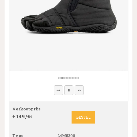
Verkoopprijs
€ 149,95
BESTEL
Type
24M5306