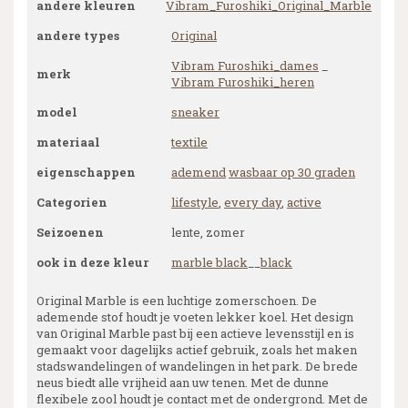
andere kleuren
Vibram_Furoshiki_Original_Marble
andere types
Original
Vibram Furoshiki_dames
_
merk
Vibram Furoshiki_heren
model
sneaker
materiaal
textile
eigenschappen
ademend
wasbaar op 30 graden
Categorien
lifestyle
,
every day
,
active
Seizoenen
lente, zomer
ook in deze kleur
marble black
__
black
Original Marble is een luchtige zomerschoen. De
ademende stof houdt je voeten lekker koel. Het design
van Original Marble past bij een actieve levensstijl en is
gemaakt voor dagelijks actief gebruik, zoals het maken
stadswandelingen of wandelingen in het park. De brede
neus biedt alle vrijheid aan uw tenen. Met de dunne
flexibele zool houdt je contact met de ondergrond. Met de