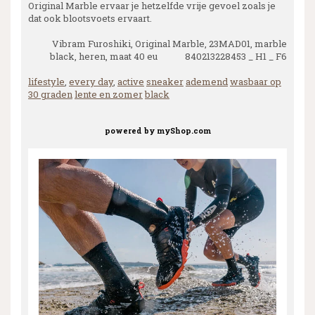
Original Marble ervaar je hetzelfde vrije gevoel zoals je
dat ook blootsvoets ervaart.
Vibram Furoshiki, Original Marble, 23MAD01, marble
black, heren, maat 40 eu 840213228453 _ H1 _ F6
lifestyle
,
every day
,
active
sneaker
ademend
wasbaar op
30 graden
lente en zomer
black
powered by
myShop.com