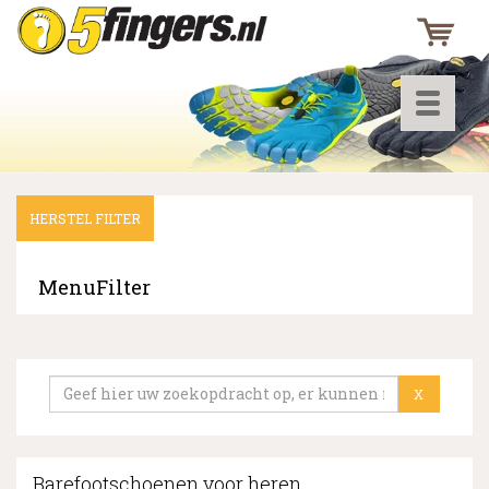
Toggle
navigati
HERSTEL FILTER
▼
▼
MenuFilter
▼
X
Barefootschoenen voor heren