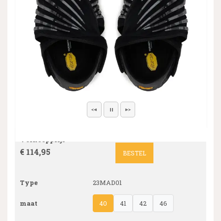
Verkoopprijs
€ 114,95
BESTEL
Type
23MAD01
maat
40
41
42
46