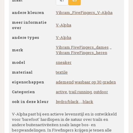
maat
47
49
andere kleuren
Vibram_FiveFingers_V-Alpha
meer informatie
V-Alpha
over
andere types
V-Alpha
Vibram FiveFingers_dames
_
merk
Vibram FiveFingers_heren
model
sneaker
materiaal
textile
eigenschappen
ademend
wasbaar op 30 graden
Categorien
active
,
trail running
,
outdoor
ook in deze kleur
hydro/black
__
black
V-Alpha past bij een actieve levensstijl en is ontwikkeld
voor 'barefoot' hardlopen in de natuur over trails en
andere buitenactiviteiten zoals lange bos- en
bergwandelingen. In Fivefingers krijgen je tenen alle