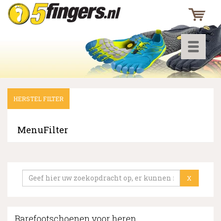
Toggle
navigati
HERSTEL FILTER
▼
▼
MenuFilter
▼
X
Barefootschoenen voor heren