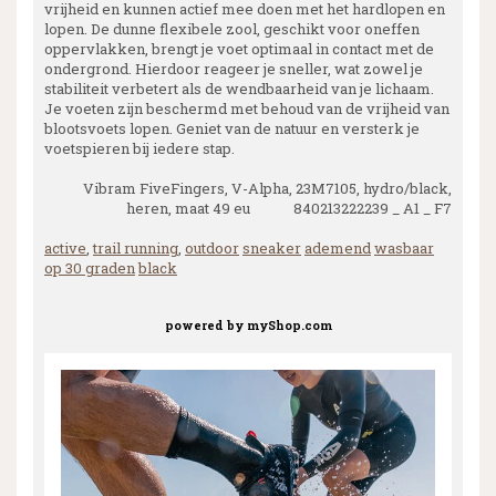
vrijheid en kunnen actief mee doen met het hardlopen en
lopen. De dunne flexibele zool, geschikt voor oneffen
oppervlakken, brengt je voet optimaal in contact met de
ondergrond. Hierdoor reageer je sneller, wat zowel je
stabiliteit verbetert als de wendbaarheid van je lichaam.
Je voeten zijn beschermd met behoud van de vrijheid van
blootsvoets lopen. Geniet van de natuur en versterk je
voetspieren bij iedere stap.
Vibram FiveFingers, V-Alpha, 23M7105, hydro/black,
heren, maat 49 eu 840213222239 _ A1 _ F7
active
,
trail running
,
outdoor
sneaker
ademend
wasbaar
op 30 graden
black
powered by
myShop.com