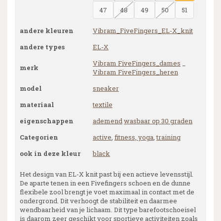
47
48
49
50
51
andere kleuren
Vibram_FiveFingers_EL-X_knit
andere types
EL-X
Vibram FiveFingers_dames
_
merk
Vibram FiveFingers_heren
model
sneaker
materiaal
textile
eigenschappen
ademend
wasbaar op 30 graden
Categorien
active
,
fitness, yoga
,
training
ook in deze kleur
black
Het design van EL-X knit past bij een actieve levensstijl.
De aparte tenen in een Fivefingers schoen en de dunne
flexibele zool brengt je voet maximaal in contact met de
ondergrond. Dit verhoogt de stabiliteit en daarmee
wendbaarheid van je lichaam. Dit type barefootschoeisel
is daarom zeer geschikt voor sportieve activiteiten zoals