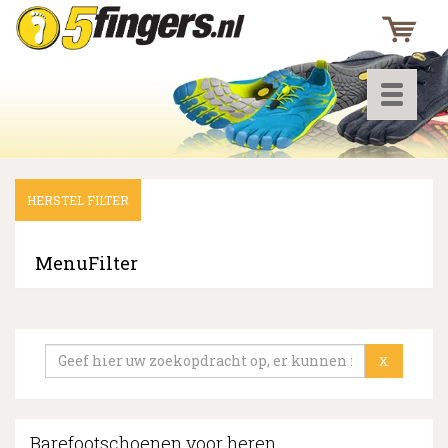
Toggle
navigati
HERSTEL FILTER
▼
▼
MenuFilter
▼
X
Barefootschoenen voor heren