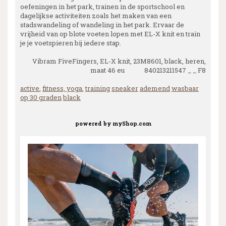
oefeningen in het park, trainen in de sportschool en
dagelijkse activiteiten zoals het maken van een
stadswandeling of wandeling in het park. Ervaar de
vrijheid van op blote voeten lopen met EL-X knit en train
je je voetspieren bij iedere stap.
Vibram FiveFingers, EL-X knit, 23M8601, black, heren,
maat 46 eu 840213211547 _ _ F8
active
,
fitness, yoga
,
training
sneaker
ademend
wasbaar
op 30 graden
black
powered by
myShop.com