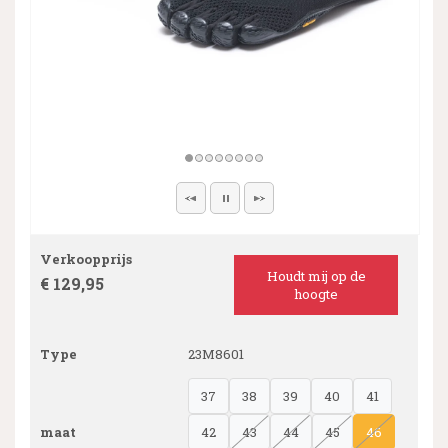
Verkoopprijs
Houdt mij op de
€ 129,95
hoogte
Type
23M8601
37
38
39
40
41
maat
42
43
44
45
46