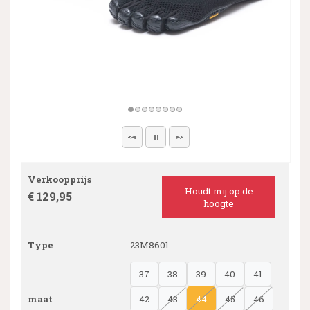
Verkoopprijs
Houdt mij op de
€ 129,95
hoogte
Type
23M8601
37
38
39
40
41
maat
42
43
44
45
46