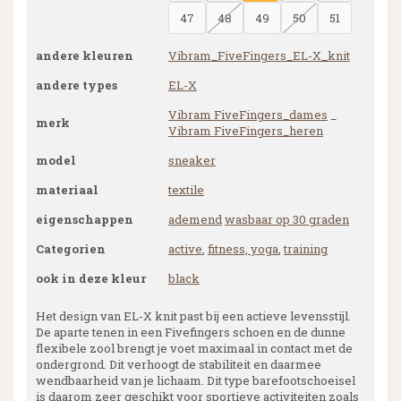
47
48
49
50
51
andere kleuren
Vibram_FiveFingers_EL-X_knit
andere types
EL-X
Vibram FiveFingers_dames
_
merk
Vibram FiveFingers_heren
model
sneaker
materiaal
textile
eigenschappen
ademend
wasbaar op 30 graden
Categorien
active
,
fitness, yoga
,
training
ook in deze kleur
black
Het design van EL-X knit past bij een actieve levensstijl.
De aparte tenen in een Fivefingers schoen en de dunne
flexibele zool brengt je voet maximaal in contact met de
ondergrond. Dit verhoogt de stabiliteit en daarmee
wendbaarheid van je lichaam. Dit type barefootschoeisel
is daarom zeer geschikt voor sportieve activiteiten zoals