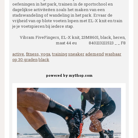
oefeningen in het park, trainen in de sportschool en
dagelijkse activiteiten zoals het maken van een
stadswandeling of wandeling in het park. Ervaar de
vrijheid van op blote voeten lopen met EL-X knit en train
je je voetspieren bij iedere stap.
Vibram FiveFingers, EL-X knit, 23M8601, black, heren,
maat 44 eu 840213211523 _ _ F8
active
,
fitness, yoga
,
training
sneaker
ademend
wasbaar
op 30 graden
black
powered by
myShop.com