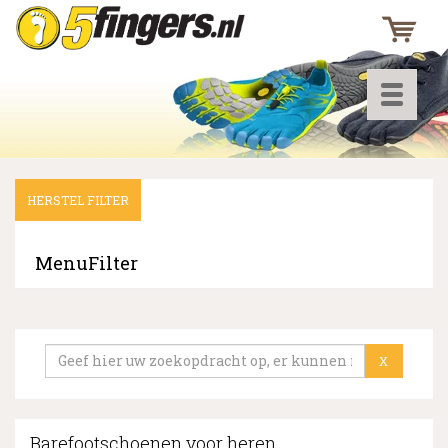
Toggle
navigati
HERSTEL FILTER
▼
▼
MenuFilter
▼
X
Barefootschoenen voor heren