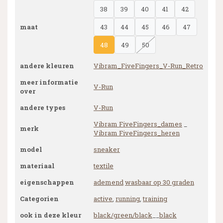
38
39
40
41
42
maat
43
44
45
46
47
48
49
50
andere kleuren
Vibram_FiveFingers_V-Run_Retro
meer informatie
V-Run
over
andere types
V-Run
Vibram FiveFingers_dames
_
merk
Vibram FiveFingers_heren
model
sneaker
materiaal
textile
eigenschappen
ademend
wasbaar op 30 graden
Categorien
active
,
running
,
training
ook in deze kleur
black/green/black
__
black