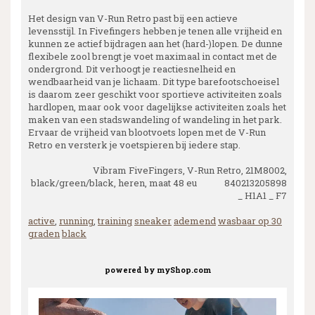
Het design van V-Run Retro past bij een actieve
levensstijl. In Fivefingers hebben je tenen alle vrijheid en
kunnen ze actief bijdragen aan het (hard-)lopen. De dunne
flexibele zool brengt je voet maximaal in contact met de
ondergrond. Dit verhoogt je reactiesnelheid en
wendbaarheid van je lichaam. Dit type barefootschoeisel
is daarom zeer geschikt voor sportieve activiteiten zoals
hardlopen, maar ook voor dagelijkse activiteiten zoals het
maken van een stadswandeling of wandeling in het park.
Ervaar de vrijheid van blootvoets lopen met de V-Run
Retro en versterk je voetspieren bij iedere stap.
Vibram FiveFingers, V-Run Retro, 21M8002,
black/green/black, heren, maat 48 eu 840213205898
_ H1A1 _ F7
active
,
running
,
training
sneaker
ademend
wasbaar op 30
graden
black
powered by
myShop.com