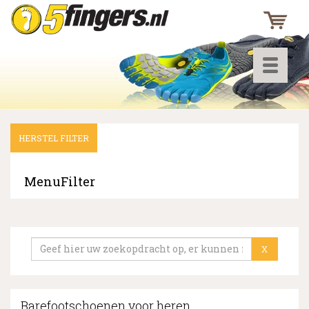
Toggle
navigati
HERSTEL FILTER
▼
▼
MenuFilter
▼
X
Barefootschoenen voor heren