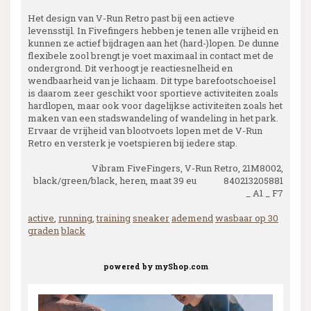
Het design van V-Run Retro past bij een actieve
levensstijl. In Fivefingers hebben je tenen alle vrijheid en
kunnen ze actief bijdragen aan het (hard-)lopen. De dunne
flexibele zool brengt je voet maximaal in contact met de
ondergrond. Dit verhoogt je reactiesnelheid en
wendbaarheid van je lichaam. Dit type barefootschoeisel
is daarom zeer geschikt voor sportieve activiteiten zoals
hardlopen, maar ook voor dagelijkse activiteiten zoals het
maken van een stadswandeling of wandeling in het park.
Ervaar de vrijheid van blootvoets lopen met de V-Run
Retro en versterk je voetspieren bij iedere stap.
Vibram FiveFingers, V-Run Retro, 21M8002,
black/green/black, heren, maat 39 eu 840213205881
_ A1 _ F7
active
,
running
,
training
sneaker
ademend
wasbaar op 30
graden
black
powered by
myShop.com