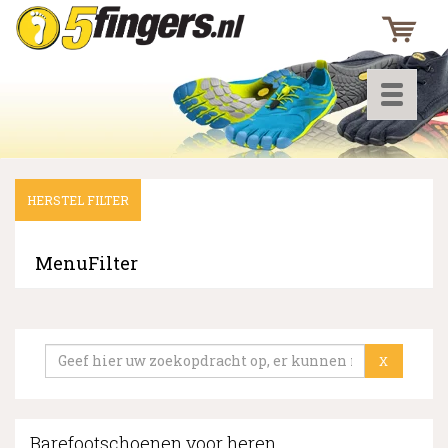
Toggle
navigati
HERSTEL FILTER
▼
▼
MenuFilter
▼
X
Barefootschoenen voor heren