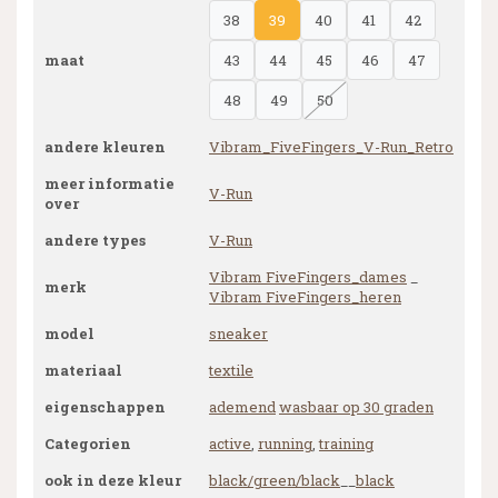
38
39
40
41
42
maat
43
44
45
46
47
48
49
50
andere kleuren
Vibram_FiveFingers_V-Run_Retro
meer informatie
V-Run
over
andere types
V-Run
Vibram FiveFingers_dames
_
merk
Vibram FiveFingers_heren
model
sneaker
materiaal
textile
eigenschappen
ademend
wasbaar op 30 graden
Categorien
active
,
running
,
training
ook in deze kleur
black/green/black
__
black