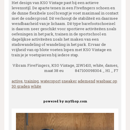
Het design van KSO Vintage past bij een actieve
levensstijl. De aparte tenen in een Fivefingers schoen en
de dunne flexibele zool brengt je voet maximaal in contact
met de ondergrond. Dit verhoogt de stabiliteit en daarmee
wendbaarheid van je lichaam. Dit type barefootschoeisel
is daarom zeer geschikt voor sportieve activiteiten zoals
oefeningen in het park, trainen in de sportschool en
dagelijkse activiteiten zoals het maken van een
stadswandeling of wandeling in het park. Ervaar de
vrijheid van op blote voeten lopen met KSO Vintage en
train je je voetspieren bij iedere stap.
Vibram FiveFingers, KSO Vintage, 21W1410, white, dames,
maat 38 eu 847100098304 _ H1 _ F7
active
,
training
,
watersport
sneaker
ademend
wasbaar op
30 graden
white
powered by
myShop.com