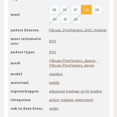
35
36
37
38
39
maat
40
41
42
andere kleuren
Vibram_FiveFingers_KSO_Vintage
meer informatie
KSO
over
andere types
KSO
Vibram FiveFingers_dames
_
merk
Vibram FiveFingers_heren
model
sneaker
materiaal
textile
eigenschappen
ademend
wasbaar op 30 graden
Categorien
active
,
training
,
watersport
ook in deze kleur
white