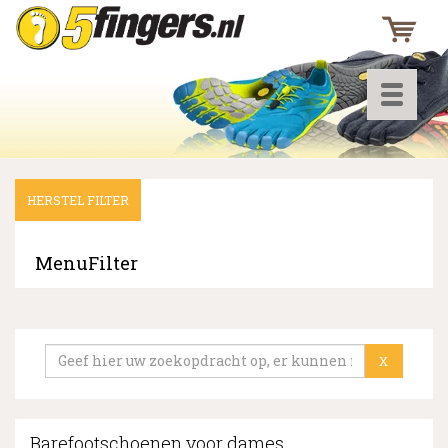
Toggle
navigati
HERSTEL FILTER
▼
▼
MenuFilter
▼
X
Barefootschoenen voor dames