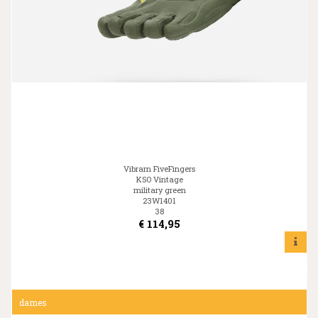
Vibram FiveFingers
KSO Vintage
military green
23W1401
38
€
114,95
dames