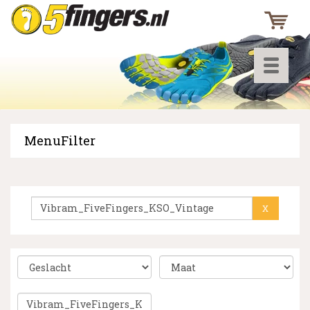
Toggle
navigati
MenuFilter
▼
▼
X
▼