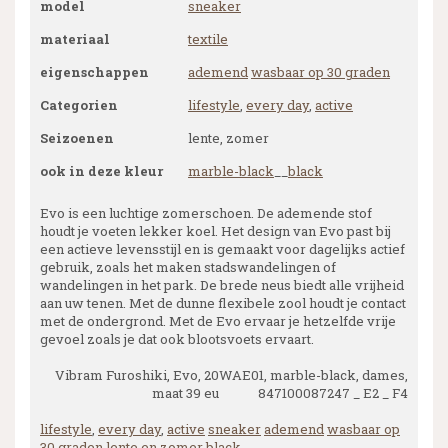
model
sneaker
materiaal
textile
eigenschappen
ademend
wasbaar op 30 graden
Categorien
lifestyle
,
every day
,
active
Seizoenen
lente, zomer
ook in deze kleur
marble-black
__
black
Evo is een luchtige zomerschoen. De ademende stof
houdt je voeten lekker koel. Het design van Evo past bij
een actieve levensstijl en is gemaakt voor dagelijks actief
gebruik, zoals het maken stadswandelingen of
wandelingen in het park. De brede neus biedt alle vrijheid
aan uw tenen. Met de dunne flexibele zool houdt je contact
met de ondergrond. Met de Evo ervaar je hetzelfde vrije
gevoel zoals je dat ook blootsvoets ervaart.
Vibram Furoshiki, Evo, 20WAE01, marble-black, dames,
maat 39 eu 847100087247 _ E2 _ F4
lifestyle
,
every day
,
active
sneaker
ademend
wasbaar op
30 graden
lente en zomer
black