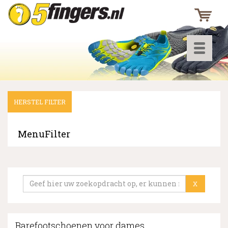
Toggle
navigati
HERSTEL FILTER
▼
▼
MenuFilter
▼
X
Barefootschoenen voor dames