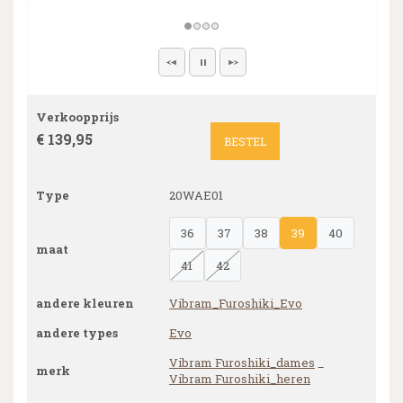
Verkoopprijs
€ 139,95
BESTEL
Type
20WAE01
36
37
38
39
40
maat
41
42
andere kleuren
Vibram_Furoshiki_Evo
andere types
Evo
Vibram Furoshiki_dames
_
merk
Vibram Furoshiki_heren