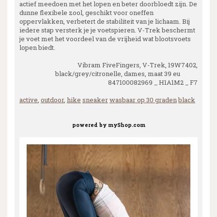
actief meedoen met het lopen en beter doorbloedt zijn. De
dunne flexibele zool, geschikt voor oneffen
oppervlakken, verbetert de stabiliteit van je lichaam. Bij
iedere stap versterk je je voetspieren. V-Trek beschermt
je voet met het voordeel van de vrijheid wat blootsvoets
lopen biedt.
Vibram FiveFingers, V-Trek, 19W7402,
black/grey/citronelle, dames, maat 39 eu
847100082969 _ H1A1M2 _ F7
active
,
outdoor
,
hike
sneaker
wasbaar op 30 graden
black
powered by
myShop.com