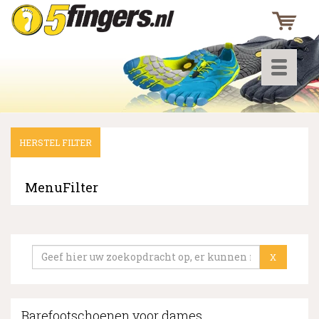
Toggle
navigati
HERSTEL FILTER
▼
▼
MenuFilter
▼
X
Barefootschoenen voor dames