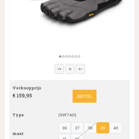
Verkoopprijs
€ 159,95
BESTEL
Type
19W7402
36
37
38
39
40
maat