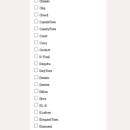
Classic
Cliq
Cloud
CombiToes
ComfyToes
Court
Cozy
Cricket
D-Trail
Daqota
DayToes
Denim
Denver
Dillon
Diva
EL-X
Ecofree
ElegantToes
Element