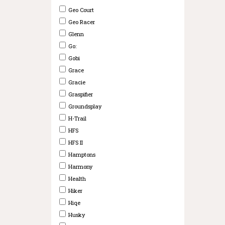
Geo Court
Geo Racer
Glenn
Go:
Gobi
Grace
Gracie
Graspifier
Groundsplay
H-Trail
HFS
HFS II
Hamptons
Harmony
Health
Hiker
Hiqe
Husky