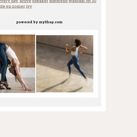
every day
,
active
sneaker
ademend
wasbaar op 30
nte en zomer
ivy
powered by
myShop.com