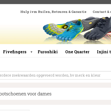
Hulp ivm Ruilen, Retouren & Garantie
Contact &
Fivefingers
Furoshiki
One Quarter
Injini
▼
footschoenen voor dames