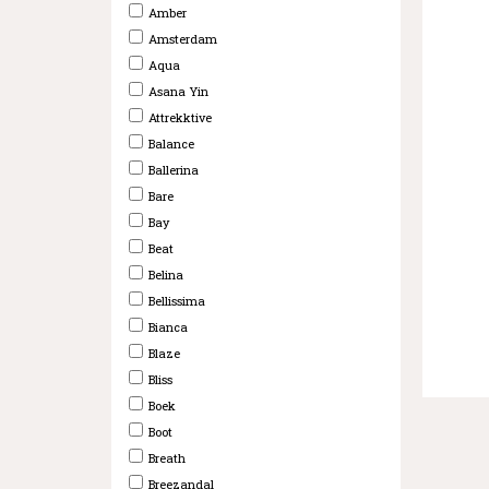
Amber
Amsterdam
Aqua
Asana Yin
Attrekktive
Balance
Ballerina
Bare
Bay
Beat
Belina
Bellissima
Bianca
Blaze
Bliss
Boek
Boot
Breath
Breezandal