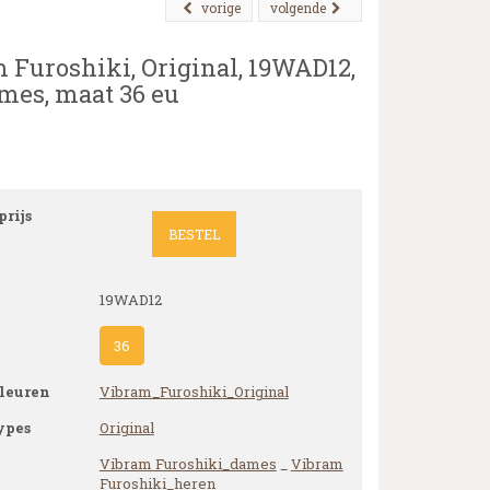
vorige
volgende
 Furoshiki, Original, 19WAD12,
ames, maat 36 eu
rijs
BESTEL
19WAD12
36
leuren
Vibram_Furoshiki_Original
ypes
Original
Vibram Furoshiki_dames
_
Vibram
Furoshiki_heren