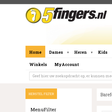
Home
Dames
Heren
Kids
▼
▼
Winkels
MyAccount
Bare
HERSTEL FILTER
MenuFilter