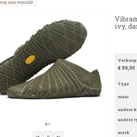
erug naar overzicht
Vibram
ivy, d
Verkoopp
€ 99,95
Type
maat
andere k
andere t
merk