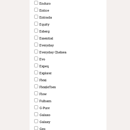
Enduro
Entice
Entrada
Equity
Esberg
Essential
Everyday
Everyday Chelsea
Evo
Expeq
Explorer
Flexi
FlexileToes
Flow
Fulham
G-Pure
Galaxo
Galaxy
Geo