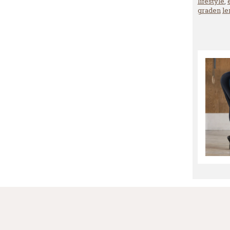
lifestyle
,
graden
le