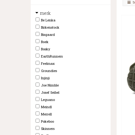
t
merk
Be Lenka
Birkenstock
Bisgaard
Boek
Bosky
EarthRunners
Feelmax
Groundies
Injinji
Joe Nimble
Josef Seibel
Leguano
Meindl
Merrell
Pokeboo
Skinners