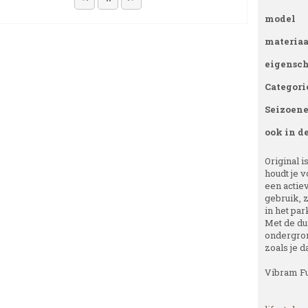
model
materiaa
eigensc
Categori
Seizoen
ook in d
Original 
houdt je v
een actiev
gebruik, 
in het par
Met de du
ondergron
zoals je d
Vibram Fu