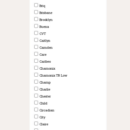
Briq
Brisbane
Brooklyn
Buena
CVT
Caitlyn
Camden
Care
Caribeo
Chamonix
Chamonix TR Low
Champ
Charlie
Chester
Child
Circadian
City
Claire