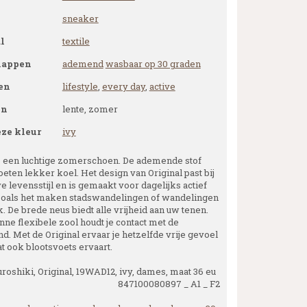
sneaker
l
textile
happen
ademend
wasbaar op 30 graden
en
lifestyle
,
every day
,
active
en
lente, zomer
eze kleur
ivy
is een luchtige zomerschoen. De ademende stof
oeten lekker koel. Het design van Original past bij
e levensstijl en is gemaakt voor dagelijks actief
zoals het maken stadswandelingen of wandelingen
k. De brede neus biedt alle vrijheid aan uw tenen.
nne flexibele zool houdt je contact met de
d. Met de Original ervaar je hetzelfde vrije gevoel
at ook blootsvoets ervaart.
roshiki, Original, 19WAD12, ivy, dames, maat 36 eu
847100080897 _ A1 _ F2