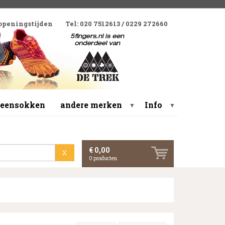
 openingstijden
Tel: 020 7512613 / 0229 272660
 teensokken
andere merken
Info
▼
▼
€ 0,00
X
0
producten