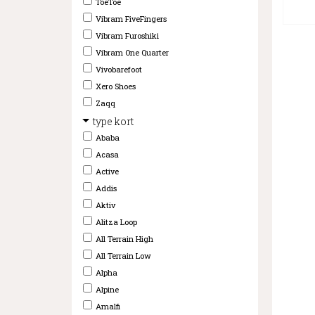
ToeToe
Vibram FiveFingers
Vibram Furoshiki
Vibram One Quarter
Vivobarefoot
Xero Shoes
Zaqq
type kort
Ababa
Acasa
Active
Addis
Aktiv
Alitza Loop
All Terrain High
All Terrain Low
Alpha
Alpine
Amalfi