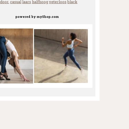
tdoor
,
casual
laars
halfhoog
veterloos
black
powered by
myShop.com