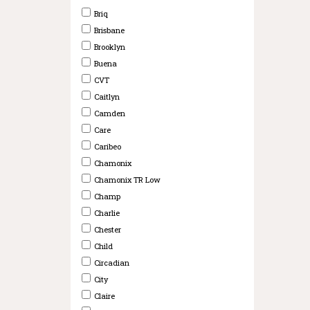
Briq
Brisbane
Brooklyn
Buena
CVT
Caitlyn
Camden
Care
Caribeo
Chamonix
Chamonix TR Low
Champ
Charlie
Chester
Child
Circadian
City
Claire