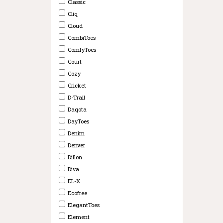
Classic
Cliq
Cloud
CombiToes
ComfyToes
Court
Cozy
Cricket
D-Trail
Daqota
DayToes
Denim
Denver
Dillon
Diva
EL-X
Ecofree
ElegantToes
Element