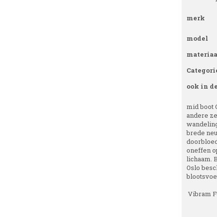
merk
model
materiaa
Categori
ook in d
mid boot O
andere ze
wandeling
brede neus
doorbloedt
oneffen op
lichaam. B
Oslo besc
blootsvoet
Vibram F