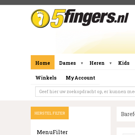
Home
Dames
Heren
Kids
▼
▼
Winkels
MyAccount
Bare
HERSTEL FILTER
MenuFilter