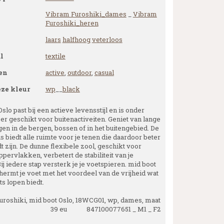
Vibram Furoshiki_dames
_
Vibram
Furoshiki_heren
laars
halfhoog
veterloos
l
textile
en
active
,
outdoor
,
casual
eze kleur
wp
__
black
slo past bij een actieve levensstijl en is onder
er geschikt voor buitenactiveiten. Geniet van lange
en in de bergen, bossen of in het buitengebied. De
 biedt alle ruimte voor je tenen die daardoor beter
 zijn. De dunne flexibele zool, geschikt voor
pervlakken, verbetert de stabiliteit van je
ij iedere stap versterk je je voetspieren. mid boot
hermt je voet met het voordeel van de vrijheid wat
s lopen biedt.
uroshiki, mid boot Oslo, 18WCG01, wp, dames, maat
39 eu 847100077651 _ M1 _ F2