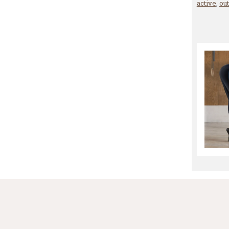
active
,
ou