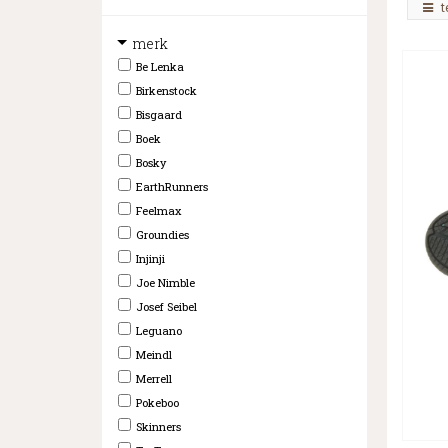
t
merk
Be Lenka
Birkenstock
Bisgaard
Boek
Bosky
EarthRunners
Feelmax
Groundies
Injinji
Joe Nimble
Josef Seibel
Leguano
Meindl
Merrell
Pokeboo
Skinners