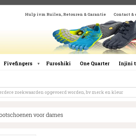
Hulp ivm Ruilen, Retouren & Garantie
Contact &
Fivefingers
Furoshiki
One Quarter
Injini
▼
footschoenen voor dames