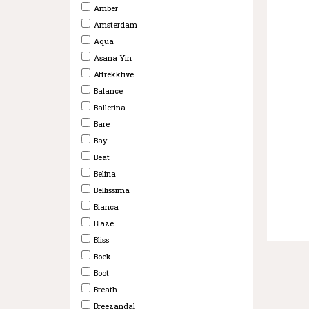
Amber
Amsterdam
Aqua
Asana Yin
Attrekktive
Balance
Ballerina
Bare
Bay
Beat
Belina
Bellissima
Bianca
Blaze
Bliss
Boek
Boot
Breath
Breezandal