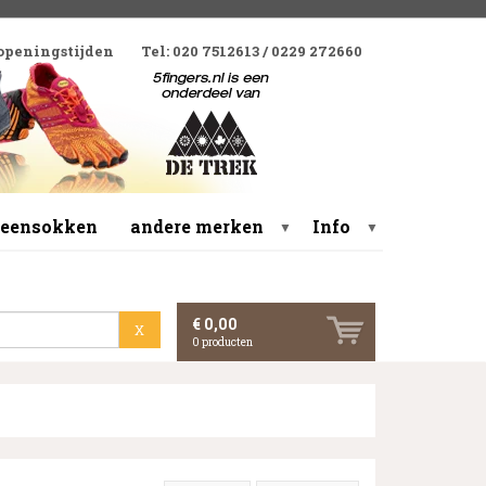
 openingstijden
Tel: 020 7512613 / 0229 272660
 teensokken
andere merken
Info
▼
▼
€ 0,00
X
0
producten