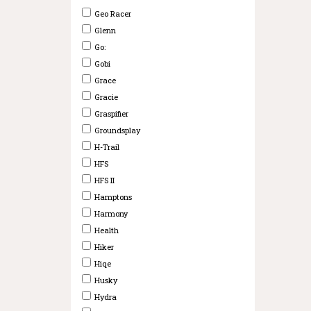
Geo Racer
Glenn
Go:
Gobi
Grace
Gracie
Graspifier
Groundsplay
H-Trail
HFS
HFS II
Hamptons
Harmony
Health
Hiker
Hiqe
Husky
Hydra