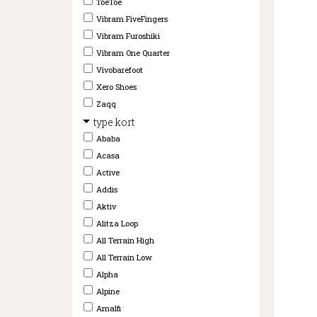
ToeToe
Vibram FiveFingers
Vibram Furoshiki
Vibram One Quarter
Vivobarefoot
Xero Shoes
Zaqq
type kort
Ababa
Acasa
Active
Addis
Aktiv
Alitza Loop
All Terrain High
All Terrain Low
Alpha
Alpine
Amalfi