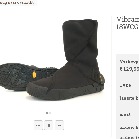
erug naar overzicht
Vibram
18WCG0
Verkoopp
€ 129,9
Type
laatste k
maat
andere k
andere t