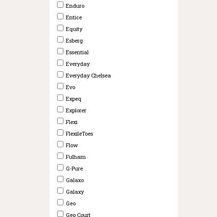
Enduro
Entice
Equity
Esberg
Essential
Everyday
Everyday Chelsea
Evo
Expeq
Explorer
Flexi
FlexileToes
Flow
Fulham
G-Pure
Galaxo
Galaxy
Geo
Geo Court