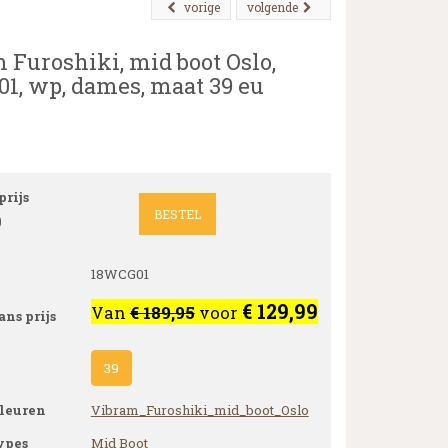
vorige
volgende
 Furoshiki, mid boot Oslo,
1, wp, dames, maat 39 eu
rijs
BESTEL
9
18WCG01
€ 129,99
Van
€ 189,95
voor
ans prijs
39
leuren
Vibram_Furoshiki_mid_boot_Oslo
ypes
Mid Boot