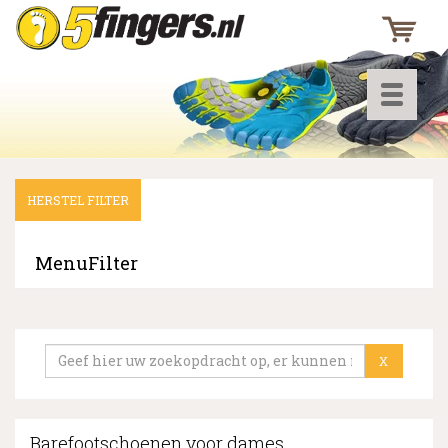
Toggle
navigati
HERSTEL FILTER
▼
▼
MenuFilter
▼
X
Barefootschoenen voor dames