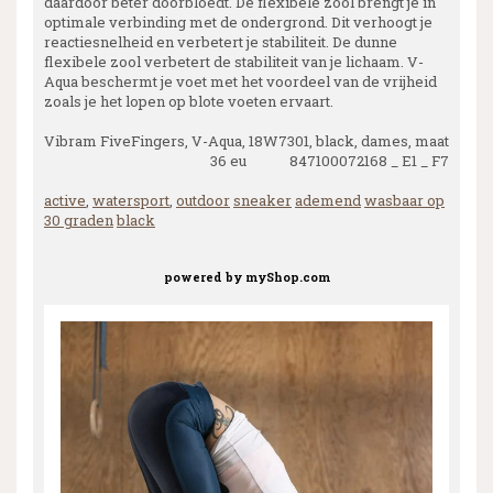
daardoor beter doorbloedt. De flexibele zool brengt je in
optimale verbinding met de ondergrond. Dit verhoogt je
reactiesnelheid en verbetert je stabiliteit. De dunne
flexibele zool verbetert de stabiliteit van je lichaam. V-
Aqua beschermt je voet met het voordeel van de vrijheid
zoals je het lopen op blote voeten ervaart.
Vibram FiveFingers, V-Aqua, 18W7301, black, dames, maat
36 eu 847100072168 _ E1 _ F7
active
,
watersport
,
outdoor
sneaker
ademend
wasbaar op
30 graden
black
powered by
myShop.com