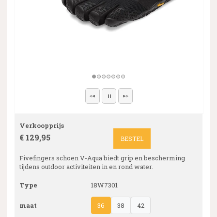
Verkoopprijs
€ 129,95
BESTEL
Fivefingers schoen V-Aqua biedt grip en bescherming
tijdens outdoor activiteiten in en rond water.
Type
18W7301
maat
36
38
42