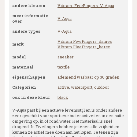
andere kleuren
Vibram_FiveFingers_V-Aqua
meer informatie
V-Aqua
over
andere types
V-Aqua
Vibram FiveFingers_dames
_
merk
Vibram FiveFingers_heren
model
sneaker
materiaal
textile
eigenschappen
ademend
wasbaar op 30 graden
Categorien
active
,
watersport
,
outdoor
ook in deze kleur
black
V-Aqua past bij een actieve levensstijl en is onder andere
zeer geschikt voor sportieve buitenactiveiten in een natte
omgeving op, in of rond water. Het materiaal is snel
drogend. In Fivefingers hebben je tenen alle vrijheid en
kunnen ze actief mee doen aan het lopen. Je tenen zijn