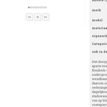
andere t
merk
model
materiaa
eigensc
Categori
ook in d
Het design
aparte te
flexibele 
ondergron
wendbaarh
daarom ze
oefeningen
dagelijks
stadswand
van op bl
voetspiere