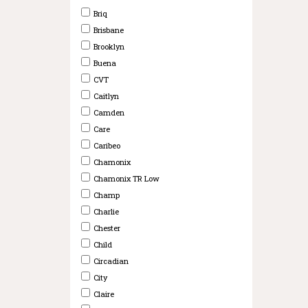
Briq
Brisbane
Brooklyn
Buena
CVT
Caitlyn
Camden
Care
Caribeo
Chamonix
Chamonix TR Low
Champ
Charlie
Chester
Child
Circadian
City
Claire