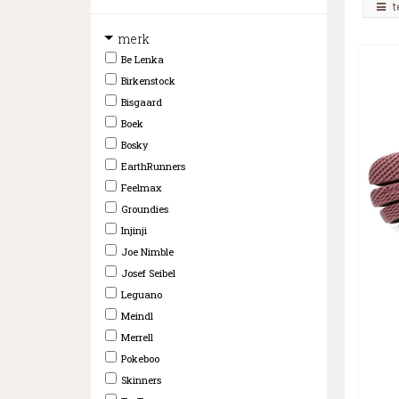
t
merk
Be Lenka
Birkenstock
Bisgaard
Boek
Bosky
EarthRunners
Feelmax
Groundies
Injinji
Joe Nimble
Josef Seibel
Leguano
Meindl
Merrell
Pokeboo
Skinners