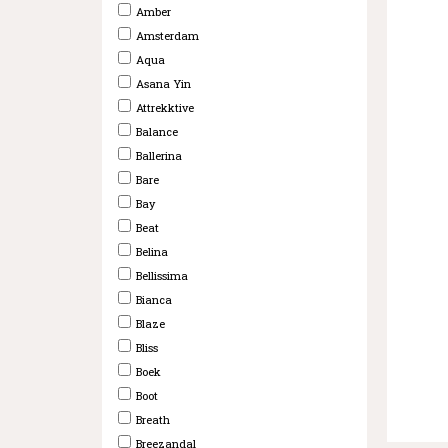
Amber
Amsterdam
Aqua
Asana Yin
Attrekktive
Balance
Ballerina
Bare
Bay
Beat
Belina
Bellissima
Bianca
Blaze
Bliss
Boek
Boot
Breath
Breezandal