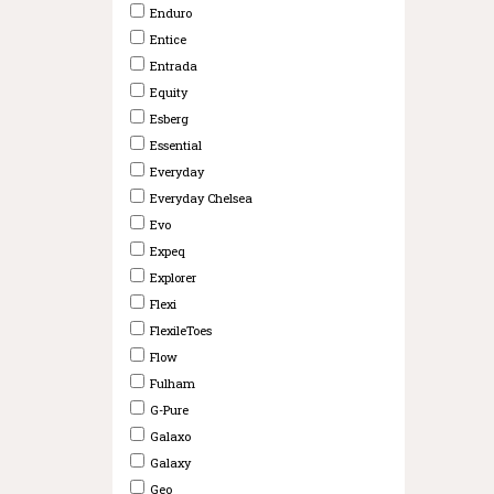
Enduro
Entice
Entrada
Equity
Esberg
Essential
Everyday
Everyday Chelsea
Evo
Expeq
Explorer
Flexi
FlexileToes
Flow
Fulham
G-Pure
Galaxo
Galaxy
Geo