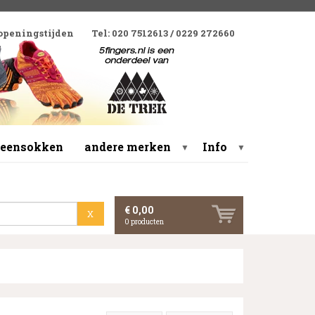
 openingstijden
Tel: 020 7512613 / 0229 272660
 teensokken
andere merken
Info
▼
▼
€ 0,00
X
0
producten