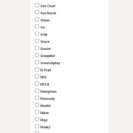
Geo Court
Geo Racer
Glenn
Go:
Gobi
Grace
Gracie
Graspifier
Groundsplay
H-Trail
HFS
HFS II
Hamptons
Harmony
Health
Hiker
Hiqe
Husky