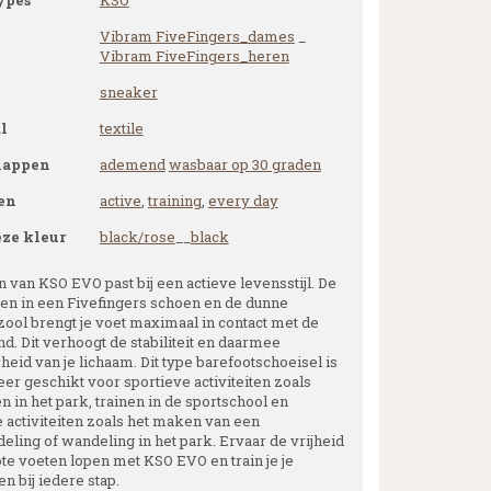
ypes
KSO
Vibram FiveFingers_dames
_
Vibram FiveFingers_heren
sneaker
l
textile
happen
ademend
wasbaar op 30 graden
en
active
,
training
,
every day
eze kleur
black/rose
__
black
 van KSO EVO past bij een actieve levensstijl. De
nen in een Fivefingers schoen en de dunne
zool brengt je voet maximaal in contact met de
d. Dit verhoogt de stabiliteit en daarmee
eid van je lichaam. Dit type barefootschoeisel is
er geschikt voor sportieve activiteiten zoals
 in het park, trainen in de sportschool en
e activiteiten zoals het maken van een
eling of wandeling in het park. Ervaar de vrijheid
ote voeten lopen met KSO EVO en train je je
n bij iedere stap.