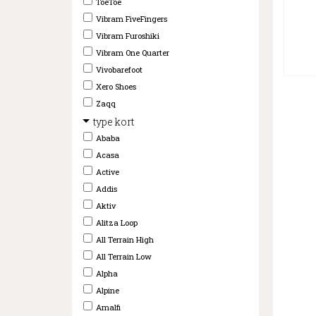
ToeToe
Vibram FiveFingers
Vibram Furoshiki
Vibram One Quarter
Vivobarefoot
Xero Shoes
Zaqq
type kort
Ababa
Acasa
Active
Addis
Aktiv
Alitza Loop
All Terrain High
All Terrain Low
Alpha
Alpine
Amalfi