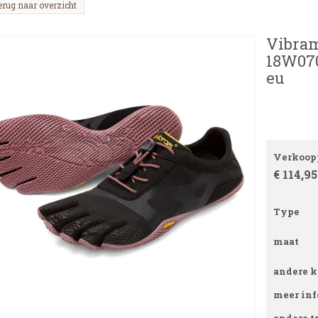
erug naar overzicht
Vibram
18W070
eu
Verkoopp
€ 114,95
Type
maat
andere k
meer inf