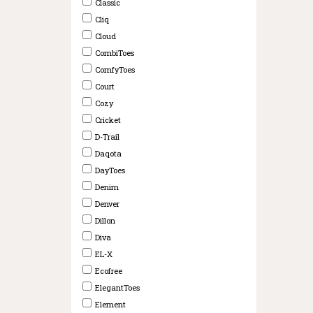
Classic
Cliq
Cloud
CombiToes
ComfyToes
Court
Cozy
Cricket
D-Trail
Daqota
DayToes
Denim
Denver
Dillon
Diva
EL-X
Ecofree
ElegantToes
Element