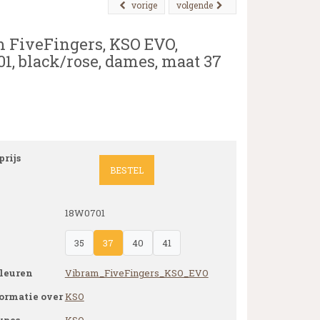
vorige
volgende
 FiveFingers, KSO EVO,
1, black/rose, dames, maat 37
rijs
BESTEL
18W0701
35
37
40
41
leuren
Vibram_FiveFingers_KSO_EVO
ormatie over
KSO