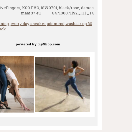
iveFingers, KSO EVO, 18W0701, black/rose, dames,
maat 37 eu 847100071192 _ H1 _ F8
ining
,
every day
sneaker
ademend
wasbaar op 30
ack
powered by
myShop.com