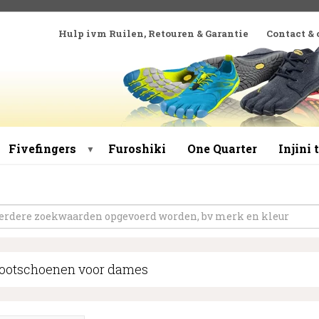
Hulp ivm Ruilen, Retouren & Garantie
Contact &
Fivefingers
Furoshiki
One Quarter
Injini
▼
footschoenen voor dames