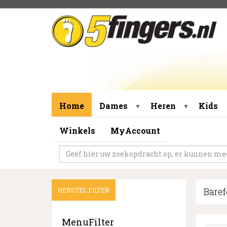
Home
Dames
Heren
Kids
▼
▼
Winkels
MyAccount
Bare
HERSTEL FILTER
MenuFilter