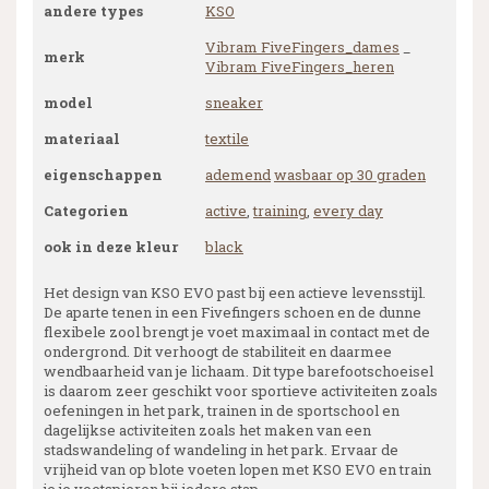
andere types
KSO
Vibram FiveFingers_dames
_
merk
Vibram FiveFingers_heren
model
sneaker
materiaal
textile
eigenschappen
ademend
wasbaar op 30 graden
Categorien
active
,
training
,
every day
ook in deze kleur
black
Het design van KSO EVO past bij een actieve levensstijl.
De aparte tenen in een Fivefingers schoen en de dunne
flexibele zool brengt je voet maximaal in contact met de
ondergrond. Dit verhoogt de stabiliteit en daarmee
wendbaarheid van je lichaam. Dit type barefootschoeisel
is daarom zeer geschikt voor sportieve activiteiten zoals
oefeningen in het park, trainen in de sportschool en
dagelijkse activiteiten zoals het maken van een
stadswandeling of wandeling in het park. Ervaar de
vrijheid van op blote voeten lopen met KSO EVO en train
je je voetspieren bij iedere stap.