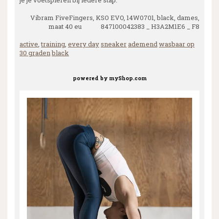
Vibram FiveFingers, KSO EVO, 14W0701, black, dames,
maat 40 eu 847100042383 _ H3A2M1E6 _ F8
active
,
training
,
every day
sneaker
ademend
wasbaar op
30 graden
black
powered by
myShop.com