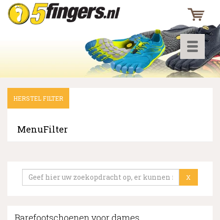
Toggle
navigati
HERSTEL FILTER
▼
▼
MenuFilter
▼
X
Barefootschoenen voor dames