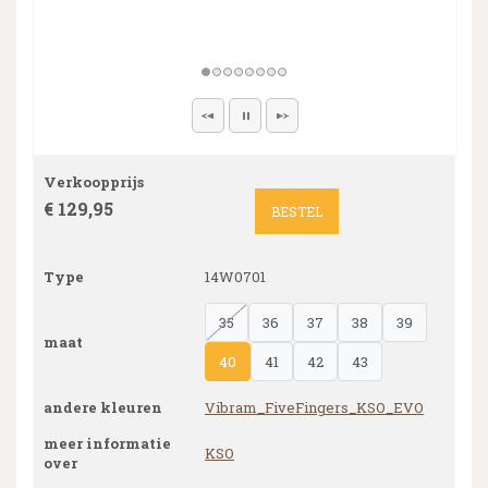
Verkoopprijs
€ 129,95
BESTEL
Type
14W0701
35
36
37
38
39
maat
40
41
42
43
andere kleuren
Vibram_FiveFingers_KSO_EVO
meer informatie
KSO
over