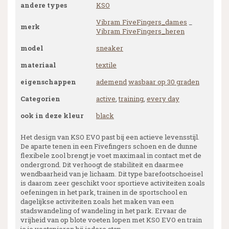
andere types
KSO
Vibram FiveFingers_dames
_
merk
Vibram FiveFingers_heren
model
sneaker
materiaal
textile
eigenschappen
ademend
wasbaar op 30 graden
Categorien
active
,
training
,
every day
ook in deze kleur
black
Het design van KSO EVO past bij een actieve levensstijl.
De aparte tenen in een Fivefingers schoen en de dunne
flexibele zool brengt je voet maximaal in contact met de
ondergrond. Dit verhoogt de stabiliteit en daarmee
wendbaarheid van je lichaam. Dit type barefootschoeisel
is daarom zeer geschikt voor sportieve activiteiten zoals
oefeningen in het park, trainen in de sportschool en
dagelijkse activiteiten zoals het maken van een
stadswandeling of wandeling in het park. Ervaar de
vrijheid van op blote voeten lopen met KSO EVO en train
je je voetspieren bij iedere stap.