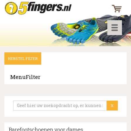
Toggle
navigati
HERSTEL FILTER
▼
▼
MenuFilter
▼
X
Barefootschoenen voor dames