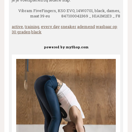
Vibram FiveFingers, KSO EVO, 14W0701, black, dames,
maat 39 eu 847100042369 _ H1A1M2E3 _ F8
active
,
training
,
every day
sneaker
ademend
wasbaar op
30 graden
black
powered by
myShop.com