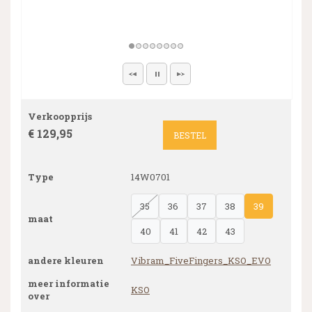
Verkoopprijs
€ 129,95
BESTEL
Type
14W0701
35
36
37
38
39
maat
40
41
42
43
andere kleuren
Vibram_FiveFingers_KSO_EVO
meer informatie
KSO
over