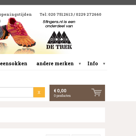
 openingstijden
Tel: 020 7512613 / 0229 272660
 teensokken
andere merken
Info
▼
▼
€ 0,00
X
0
producten