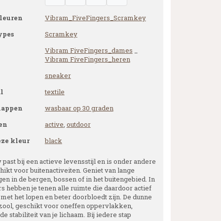
leuren
Vibram_FiveFingers_Scramkey
ypes
Scramkey
Vibram FiveFingers_dames
_
Vibram FiveFingers_heren
sneaker
l
textile
happen
wasbaar op 30 graden
en
active
,
outdoor
eze kleur
black
ast bij een actieve levensstijl en is onder andere
hikt voor buitenactiveiten. Geniet van lange
en in de bergen, bossen of in het buitengebied. In
s hebben je tenen alle ruimte die daardoor actief
et het lopen en beter doorbloedt zijn. De dunne
 zool, geschikt voor oneffen oppervlakken,
de stabiliteit van je lichaam. Bij iedere stap