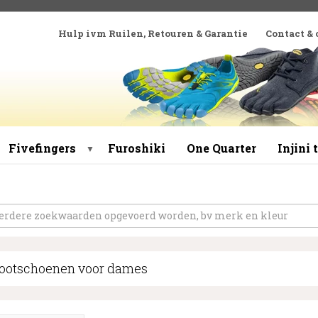
Hulp ivm Ruilen, Retouren & Garantie
Contact &
Fivefingers
Furoshiki
One Quarter
Injini
▼
footschoenen voor dames