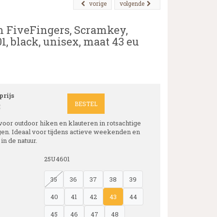
vorige
volgende
 FiveFingers, Scramkey,
1, black, unisex, maat 43 eu
rijs
BESTEL
5
oor outdoor hiken en klauteren in rotsachtige
n. Ideaal voor tijdens actieve weekenden en
in de natuur.
25U4601
35
36
37
38
39
40
41
42
43
44
45
46
47
48