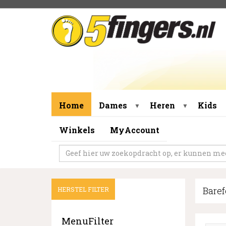
Home
Dames
Heren
Kids
▼
▼
Winkels
MyAccount
Bare
HERSTEL FILTER
MenuFilter