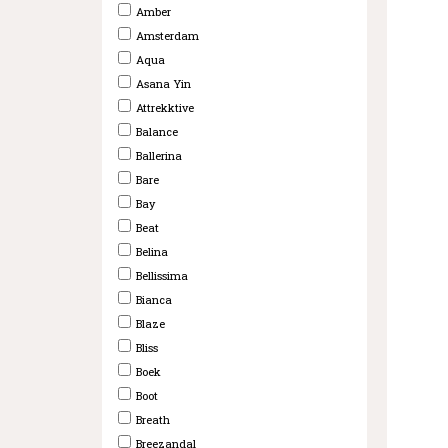
Amber
Amsterdam
Aqua
Asana Yin
Attrekktive
Balance
Ballerina
Bare
Bay
Beat
Belina
Bellissima
Bianca
Blaze
Bliss
Boek
Boot
Breath
Breezandal