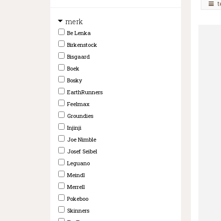
t
merk
Be Lenka
Birkenstock
Bisgaard
Boek
Bosky
EarthRunners
Feelmax
Groundies
Injinji
Joe Nimble
Josef Seibel
Leguano
Meindl
Merrell
Pokeboo
Skinners