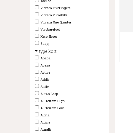
ToeToe
Vibram FiveFingers
Vibram Furoshiki
Vibram One Quarter
Vivobarefoot
Xero Shoes
Zaqq
type kort
Ababa
Acasa
Active
Addis
Aktiv
Alitza Loop
All Terrain High
All Terrain Low
Alpha
Alpine
Amalfi