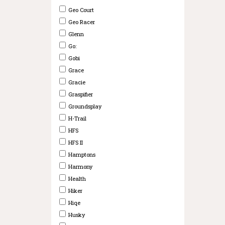
Geo Court
Geo Racer
Glenn
Go:
Gobi
Grace
Gracie
Graspifier
Groundsplay
H-Trail
HFS
HFS II
Hamptons
Harmony
Health
Hiker
Hiqe
Husky