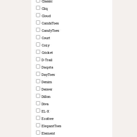
Classic
Cliq
Cloud
CombiToes
ComfyToes
Court
Cozy
Cricket
D-Trail
Daqota
DayToes
Denim
Denver
Dillon
Diva
EL-X
Ecofree
ElegantToes
Element