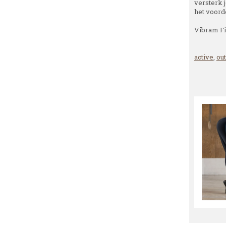
versterk 
het voorde
Vibram Fi
active
,
ou