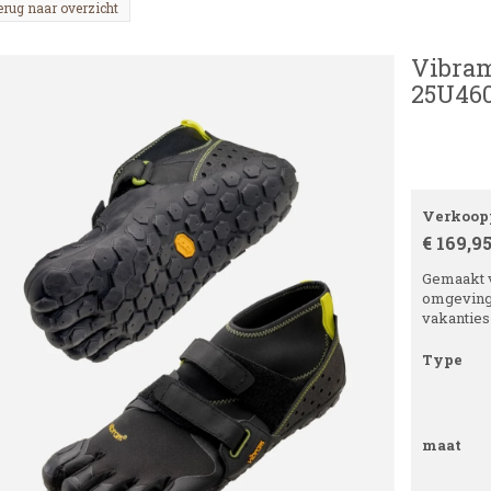
erug naar overzicht
Vibram
25U460
Verkoopp
€ 169,9
Gemaakt v
omgevinge
vakanties 
Type
maat