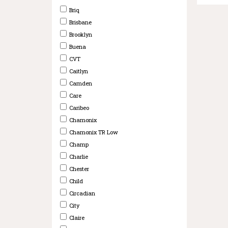
Briq
Brisbane
Brooklyn
Buena
CVT
Caitlyn
Camden
Care
Caribeo
Chamonix
Chamonix TR Low
Champ
Charlie
Chester
Child
Circadian
City
Claire