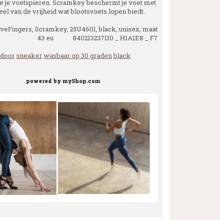
je je voetspieren. Scramkey beschermt je voet met
el van de vrijheid wat blootsvoets lopen biedt.
veFingers, Scramkey, 25U4601, black, unisex, maat
43 eu 840213237110 _ H1A1E8 _ F7
tdoor
sneaker
wasbaar op 30 graden
black
powered by
myShop.com