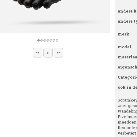
andere k
andere t
merk
model
materiaa
eigensc
Categori
ook in d
Scramkey p
zeer gesc
wandeling
Fivefinger
meedoen m
flexibele
verbetert 