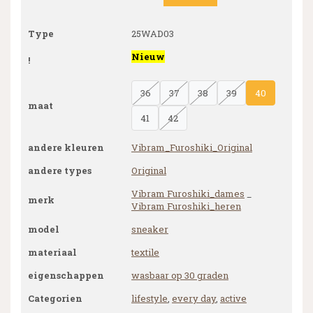
Type
25WAD03
Nieuw
!
36
37
38
39
40
maat
41
42
andere kleuren
Vibram_Furoshiki_Original
andere types
Original
Vibram Furoshiki_dames
_
merk
Vibram Furoshiki_heren
model
sneaker
materiaal
textile
eigenschappen
wasbaar op 30 graden
Categorien
lifestyle
,
every day
,
active