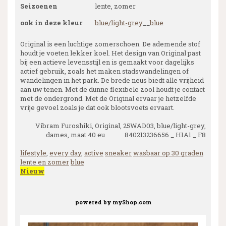
Seizoenen
lente, zomer
ook in deze kleur
blue/light-grey
__
blue
Original is een luchtige zomerschoen. De ademende stof
houdt je voeten lekker koel. Het design van Original past
bij een actieve levensstijl en is gemaakt voor dagelijks
actief gebruik, zoals het maken stadswandelingen of
wandelingen in het park. De brede neus biedt alle vrijheid
aan uw tenen. Met de dunne flexibele zool houdt je contact
met de ondergrond. Met de Original ervaar je hetzelfde
vrije gevoel zoals je dat ook blootsvoets ervaart.
Vibram Furoshiki, Original, 25WAD03, blue/light-grey,
dames, maat 40 eu 840213236656 _ H1A1 _ F8
lifestyle
,
every day
,
active
sneaker
wasbaar op 30 graden
lente en zomer
blue
Nieuw
powered by
myShop.com