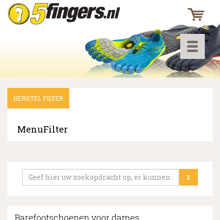
Toggle
navigati
HERSTEL FILTER
▼
▼
MenuFilter
▼
X
Barefootschoenen voor dames