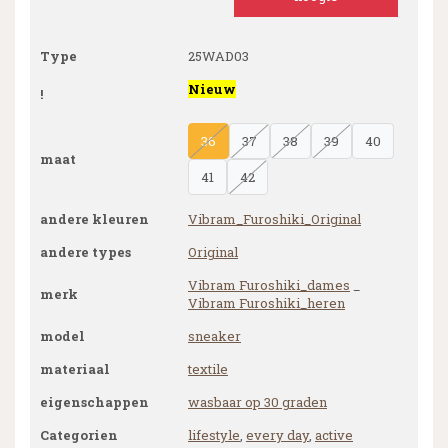
Type
25WAD03
Nieuw
!
36
37
38
39
40
maat
41
42
andere kleuren
Vibram_Furoshiki_Original
andere types
Original
Vibram Furoshiki_dames
_
merk
Vibram Furoshiki_heren
model
sneaker
materiaal
textile
eigenschappen
wasbaar op 30 graden
Categorien
lifestyle
,
every day
,
active