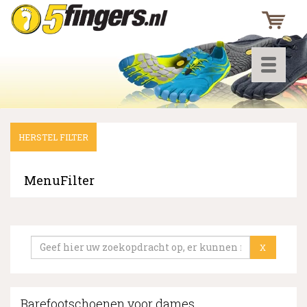
Toggle
navigati
HERSTEL FILTER
▼
▼
MenuFilter
▼
X
Barefootschoenen voor dames