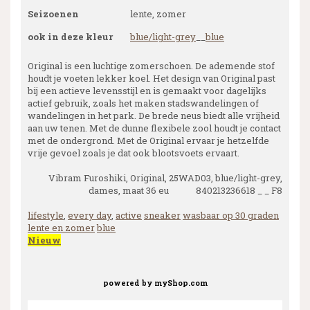
Seizoenen
lente, zomer
ook in deze kleur
blue/light-grey
__
blue
Original is een luchtige zomerschoen. De ademende stof
houdt je voeten lekker koel. Het design van Original past
bij een actieve levensstijl en is gemaakt voor dagelijks
actief gebruik, zoals het maken stadswandelingen of
wandelingen in het park. De brede neus biedt alle vrijheid
aan uw tenen. Met de dunne flexibele zool houdt je contact
met de ondergrond. Met de Original ervaar je hetzelfde
vrije gevoel zoals je dat ook blootsvoets ervaart.
Vibram Furoshiki, Original, 25WAD03, blue/light-grey,
dames, maat 36 eu 840213236618 _ _ F8
lifestyle
,
every day
,
active
sneaker
wasbaar op 30 graden
lente en zomer
blue
Nieuw
powered by
myShop.com