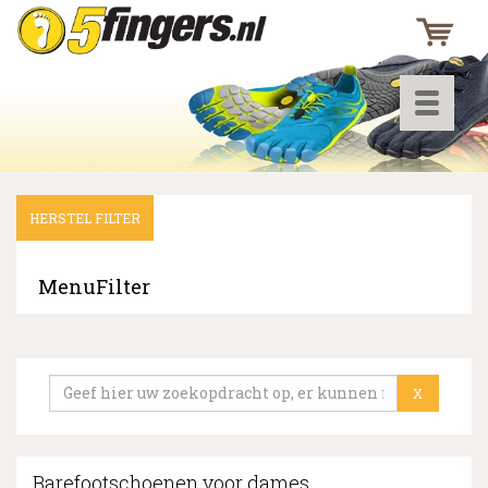
Toggle
navigati
HERSTEL FILTER
▼
▼
MenuFilter
▼
X
Barefootschoenen voor dames