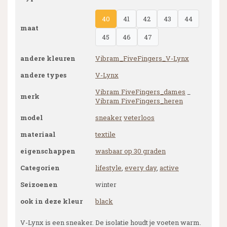
40
41
42
43
44
maat
45
46
47
andere kleuren
Vibram_FiveFingers_V-Lynx
andere types
V-Lynx
Vibram FiveFingers_dames
_
merk
Vibram FiveFingers_heren
model
sneaker
veterloos
materiaal
textile
eigenschappen
wasbaar op 30 graden
Categorien
lifestyle
,
every day
,
active
Seizoenen
winter
ook in deze kleur
black
V-Lynx is een sneaker. De isolatie houdt je voeten warm.