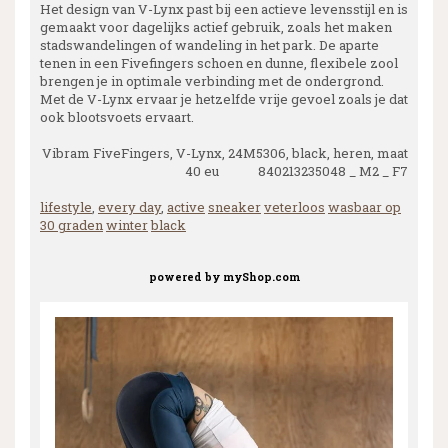
Het design van V-Lynx past bij een actieve levensstijl en is
gemaakt voor dagelijks actief gebruik, zoals het maken
stadswandelingen of wandeling in het park. De aparte
tenen in een Fivefingers schoen en dunne, flexibele zool
brengen je in optimale verbinding met de ondergrond.
Met de V-Lynx ervaar je hetzelfde vrije gevoel zoals je dat
ook blootsvoets ervaart.
Vibram FiveFingers, V-Lynx, 24M5306, black, heren, maat
40 eu 840213235048 _ M2 _ F7
lifestyle
,
every day
,
active
sneaker
veterloos
wasbaar op
30 graden
winter
black
powered by
myShop.com