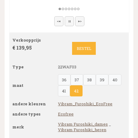
Verkoopprijs
€ 139,95
BESTEL
Type
22WAF03
36
37
38
39
40
maat
41
42
andere kleuren
Vibram_Furoshiki_EcoFree
andere types
Ecofree
Vibram Furoshiki_dames
_
merk
Vibram Furoshiki_heren