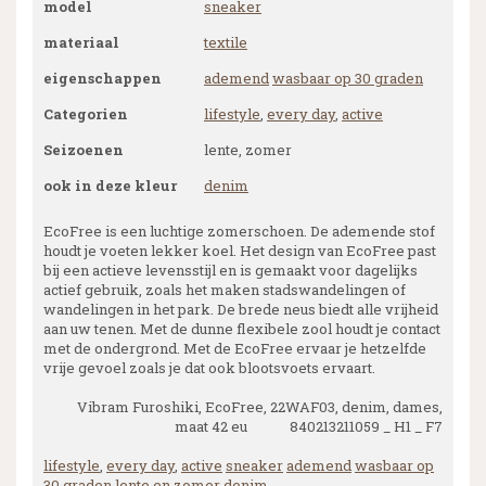
model
sneaker
materiaal
textile
eigenschappen
ademend
wasbaar op 30 graden
Categorien
lifestyle
,
every day
,
active
Seizoenen
lente, zomer
ook in deze kleur
denim
EcoFree is een luchtige zomerschoen. De ademende stof
houdt je voeten lekker koel. Het design van EcoFree past
bij een actieve levensstijl en is gemaakt voor dagelijks
actief gebruik, zoals het maken stadswandelingen of
wandelingen in het park. De brede neus biedt alle vrijheid
aan uw tenen. Met de dunne flexibele zool houdt je contact
met de ondergrond. Met de EcoFree ervaar je hetzelfde
vrije gevoel zoals je dat ook blootsvoets ervaart.
Vibram Furoshiki, EcoFree, 22WAF03, denim, dames,
maat 42 eu 840213211059 _ H1 _ F7
lifestyle
,
every day
,
active
sneaker
ademend
wasbaar op
30 graden
lente en zomer
denim