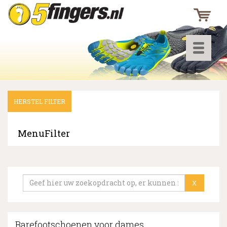
Toggle
navigati
HERSTEL FILTER
▼
▼
MenuFilter
▼
X
Barefootschoenen voor dames