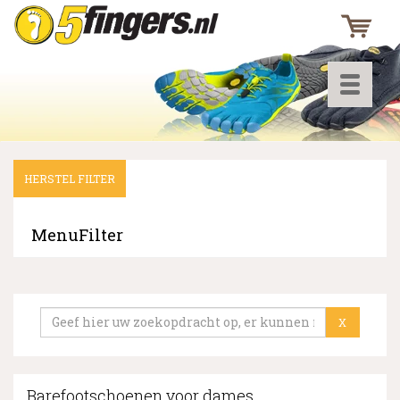
Toggle
navigati
HERSTEL FILTER
▼
▼
MenuFilter
▼
X
Barefootschoenen voor dames