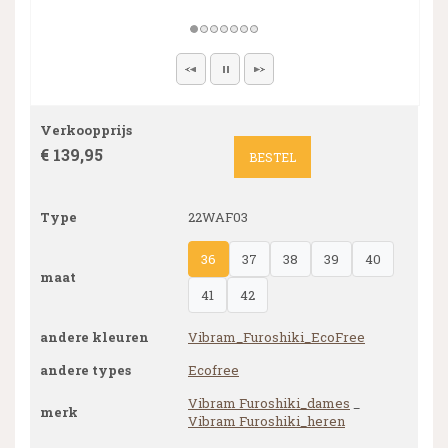
Verkoopprijs
€ 139,95
BESTEL
Type
22WAF03
36
37
38
39
40
maat
41
42
andere kleuren
Vibram_Furoshiki_EcoFree
andere types
Ecofree
Vibram Furoshiki_dames
_
merk
Vibram Furoshiki_heren