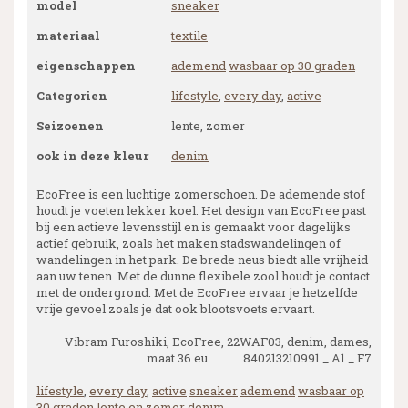
model
sneaker
materiaal
textile
eigenschappen
ademend
wasbaar op 30 graden
Categorien
lifestyle
,
every day
,
active
Seizoenen
lente, zomer
ook in deze kleur
denim
EcoFree is een luchtige zomerschoen. De ademende stof
houdt je voeten lekker koel. Het design van EcoFree past
bij een actieve levensstijl en is gemaakt voor dagelijks
actief gebruik, zoals het maken stadswandelingen of
wandelingen in het park. De brede neus biedt alle vrijheid
aan uw tenen. Met de dunne flexibele zool houdt je contact
met de ondergrond. Met de EcoFree ervaar je hetzelfde
vrije gevoel zoals je dat ook blootsvoets ervaart.
Vibram Furoshiki, EcoFree, 22WAF03, denim, dames,
maat 36 eu 840213210991 _ A1 _ F7
lifestyle
,
every day
,
active
sneaker
ademend
wasbaar op
30 graden
lente en zomer
denim