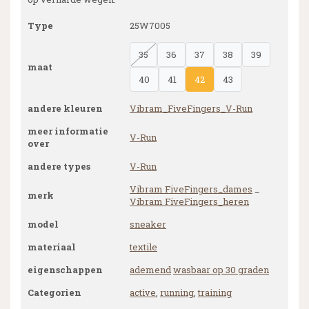
Type
25W7005
35
36
37
38
39
maat
40
41
42
43
andere kleuren
Vibram_FiveFingers_V-Run
meer informatie
V-Run
over
andere types
V-Run
Vibram FiveFingers_dames
_
merk
Vibram FiveFingers_heren
model
sneaker
materiaal
textile
eigenschappen
ademend
wasbaar op 30 graden
Categorien
active
,
running
,
training