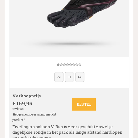
Verkoopprijs
€ 169,95
BESTEL
reviews
Heb je al enige ervaring met dit
product?
Fivefingers schoen V-Run is zeer geschikt zowel je
dagelijkse rondje in het park als lange afstand hardlopen
op verharde wegen.