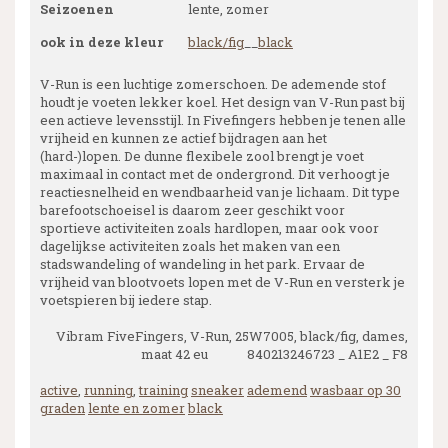
Seizoenen
lente, zomer
ook in deze kleur
black/fig
__
black
V-Run is een luchtige zomerschoen. De ademende stof
houdt je voeten lekker koel. Het design van V-Run past bij
een actieve levensstijl. In Fivefingers hebben je tenen alle
vrijheid en kunnen ze actief bijdragen aan het
(hard-)lopen. De dunne flexibele zool brengt je voet
maximaal in contact met de ondergrond. Dit verhoogt je
reactiesnelheid en wendbaarheid van je lichaam. Dit type
barefootschoeisel is daarom zeer geschikt voor
sportieve activiteiten zoals hardlopen, maar ook voor
dagelijkse activiteiten zoals het maken van een
stadswandeling of wandeling in het park. Ervaar de
vrijheid van blootvoets lopen met de V-Run en versterk je
voetspieren bij iedere stap.
Vibram FiveFingers, V-Run, 25W7005, black/fig, dames,
maat 42 eu 840213246723 _ A1E2 _ F8
active
,
running
,
training
sneaker
ademend
wasbaar op 30
graden
lente en zomer
black