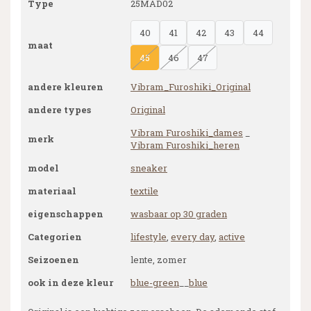
Type
25MAD02
40
41
42
43
44
maat
45
46
47
andere kleuren
Vibram_Furoshiki_Original
andere types
Original
Vibram Furoshiki_dames
_
merk
Vibram Furoshiki_heren
model
sneaker
materiaal
textile
eigenschappen
wasbaar op 30 graden
Categorien
lifestyle
,
every day
,
active
Seizoenen
lente, zomer
ook in deze kleur
blue-green
__
blue