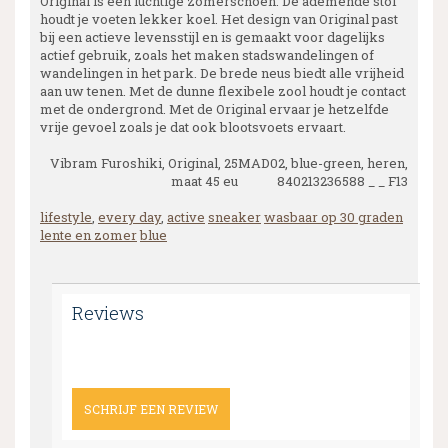
Original is een luchtige zomerschoen. De ademende stof
houdt je voeten lekker koel. Het design van Original past
bij een actieve levensstijl en is gemaakt voor dagelijks
actief gebruik, zoals het maken stadswandelingen of
wandelingen in het park. De brede neus biedt alle vrijheid
aan uw tenen. Met de dunne flexibele zool houdt je contact
met de ondergrond. Met de Original ervaar je hetzelfde
vrije gevoel zoals je dat ook blootsvoets ervaart.
Vibram Furoshiki, Original, 25MAD02, blue-green, heren,
maat 45 eu 840213236588 _ _ F13
lifestyle
,
every day
,
active
sneaker
wasbaar op 30 graden
lente en zomer
blue
Reviews
SCHRIJF EEN REVIEW