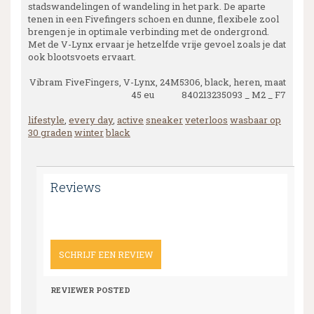
stadswandelingen of wandeling in het park. De aparte
tenen in een Fivefingers schoen en dunne, flexibele zool
brengen je in optimale verbinding met de ondergrond.
Met de V-Lynx ervaar je hetzelfde vrije gevoel zoals je dat
ook blootsvoets ervaart.
Vibram FiveFingers, V-Lynx, 24M5306, black, heren, maat
45 eu 840213235093 _ M2 _ F7
lifestyle
,
every day
,
active
sneaker
veterloos
wasbaar op
30 graden
winter
black
Reviews
SCHRIJF EEN REVIEW
REVIEWER
POSTED