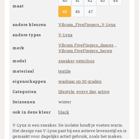
40
41
42
43
44
maat
45
46
47
andere kleuren
Vibram_FiveFingers_V-Lynx
andere types
V-Lynx
Vibram FiveFingers_dames
_
merk
Vibram FiveFingers_heren
model
sneaker
veterloos
materiaal
textile
eigenschappen
wasbaar op 30 graden
Categorien
lifestyle
,
every day
,
active
Seizoenen
winter
ook in deze kleur
black
V-Lynx is een sneaker. De isolatie houdt je voeten warm.
Het design van V-Lynx past bij een actieve levensstijl en is
gemaakt voor dagelijks actief gebruik, zoals het maken