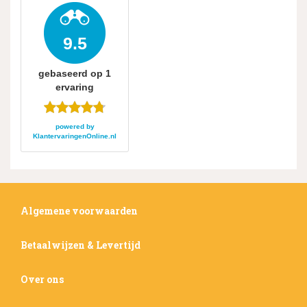
9.5
gebaseerd op
1
ervaring
powered by
KlantervaringenOnline.nl
Algemene voorwaarden
Betaalwijzen & Levertijd
Over ons