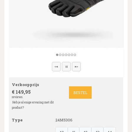
Verkoopprijs
€ 149,95
BESTEL
reviews
Heb je al enige ervaring met dit
product?
Type
24M5306