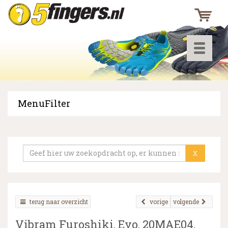
Toggle
navigati
MenuFilter
▼
▼
X
▼
terug naar overzicht
vorige
volgende
Vibram Furoshiki, Evo, 20MAE04,