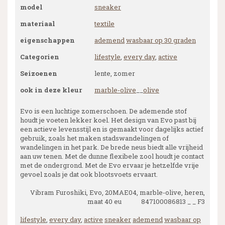
model
sneaker
materiaal
textile
eigenschappen
ademend
wasbaar op 30 graden
Categorien
lifestyle
,
every day
,
active
Seizoenen
lente, zomer
ook in deze kleur
marble-olive
__
olive
Evo is een luchtige zomerschoen. De ademende stof
houdt je voeten lekker koel. Het design van Evo past bij
een actieve levensstijl en is gemaakt voor dagelijks actief
gebruik, zoals het maken stadswandelingen of
wandelingen in het park. De brede neus biedt alle vrijheid
aan uw tenen. Met de dunne flexibele zool houdt je contact
met de ondergrond. Met de Evo ervaar je hetzelfde vrije
gevoel zoals je dat ook blootsvoets ervaart.
Vibram Furoshiki, Evo, 20MAE04, marble-olive, heren,
maat 40 eu 847100086813 _ _ F3
lifestyle
,
every day
,
active
sneaker
ademend
wasbaar op