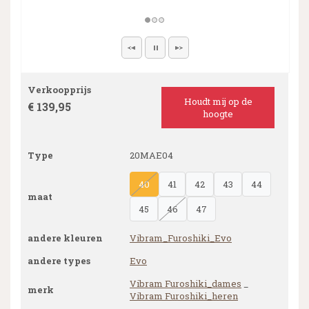
Verkoopprijs
Houdt mij op de
€ 139,95
hoogte
Type
20MAE04
40
41
42
43
44
maat
45
46
47
andere kleuren
Vibram_Furoshiki_Evo
andere types
Evo
Vibram Furoshiki_dames
_
merk
Vibram Furoshiki_heren