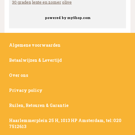
30 graden
lente en zomer
olive
powered by
myShop.com
Algemene voorwaarden
Betaalwijzen & Levertijd
Over ons
Privacy policy
Ruilen, Retouren & Garantie
Haarlemmerplein 25 H, 1013 HP Amsterdam, tel: 020
7512613