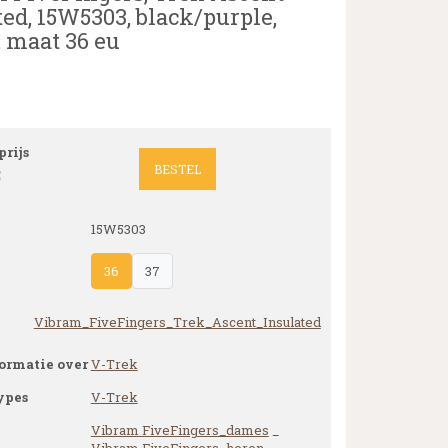
ted, 15W5303, black/purple,
 maat 36 eu
rijs
BESTEL
5
15W5303
36
37
Vibram_FiveFingers_Trek_Ascent_Insulated
ormatie over
V-Trek
ypes
V-Trek
Vibram FiveFingers_dames
_