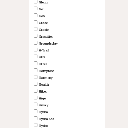
Glenn
Go:
Gobi
Grace
Gracie
Graspifier
Groundsplay
H-Trail
HFS
HFS II
Hamptons
Harmony
Health
Hiker
Hiqe
Husky
Hydra
Hydra Esc
Hydro