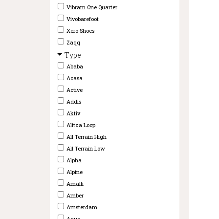
Vibram One Quarter
Vivobarefoot
Xero Shoes
Zaqq
Type
Ababa
Acasa
Active
Addis
Aktiv
Alitza Loop
All Terrain High
All Terrain Low
Alpha
Alpine
Amalfi
Amber
Amsterdam
Aqua