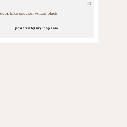
F1
tdoor
,
hike
sneaker
winter
black
powered by
myShop.com