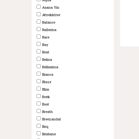
Asana Yin
Attrekktive
Balance
Ballerina
Bare
Bay
Beat
Belina
Bellissima
Bianca
Blaze
Bliss
Boek
Boot
Breath
Breezandal
Briq
Brisbane