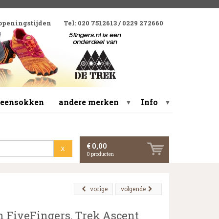
 openingstijden
Tel: 020 7512613 / 0229 272660
 teensokken
andere merken
Info
▼
▼
€ 0,00
X
0
producten
vorige
volgende
 FiveFingers, Trek Ascent