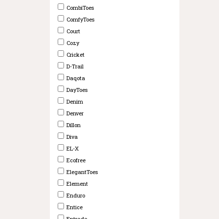
CombiToes
ComfyToes
Court
Cozy
Cricket
D-Trail
Daqota
DayToes
Denim
Denver
Dillon
Diva
EL-X
Ecofree
ElegantToes
Element
Enduro
Entice
Entrada