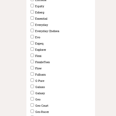
Equity
Esberg
Essential
Everyday
Everyday Chelsea
Evo
Expeq
Explorer
Flexi
FlexileToes
Flow
Fulham
G-Pure
Galaxo
Galaxy
Geo
Geo Court
Geo Racer