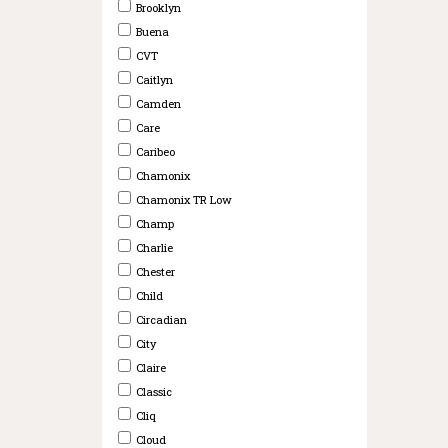
Brooklyn
Buena
CVT
Caitlyn
Camden
Care
Caribeo
Chamonix
Chamonix TR Low
Champ
Charlie
Chester
Child
Circadian
City
Claire
Classic
Cliq
Cloud