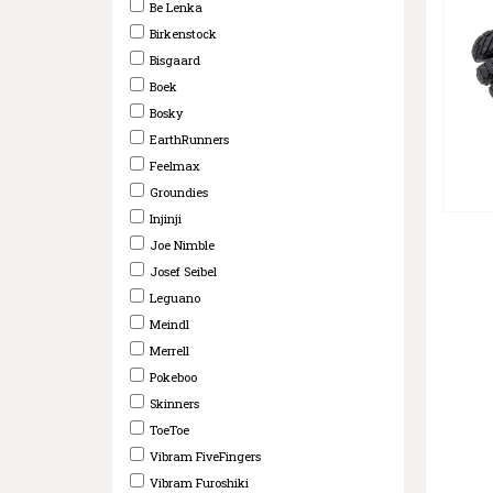
Be Lenka
Birkenstock
Bisgaard
Boek
Bosky
EarthRunners
Feelmax
Groundies
Injinji
Joe Nimble
Josef Seibel
Leguano
Meindl
Merrell
Pokeboo
Skinners
ToeToe
Vibram FiveFingers
Vibram Furoshiki