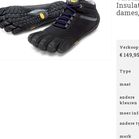
Insula
dames,
Verkoopp
€ 149,9
Type
maat
andere
kleuren
meer inf
andere t
merk