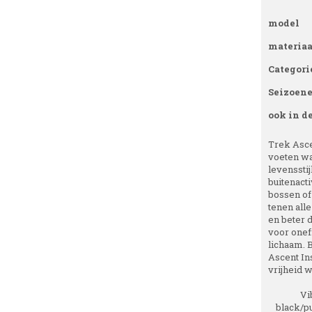
model
materiaa
Categori
Seizoen
ook in d
Trek Ascen
voeten wa
levenssti
buitenact
bossen of 
tenen all
en beter d
voor oneff
lichaam. B
Ascent In
vrijheid w
Vi
black/p