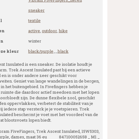
Vibram FiveFingers_heren
sneaker
l
textile
en
active
,
outdoor
,
hike
en
winter
eze kleur
black/purple
__
black
t Insulated is een sneaker. De isolatie houdt je
rm. Trek Ascent Insulated past bij een actieve
jl en is onder andere zeer geschikt voor
iveiten. Geniet van lange wandelingen in de bergen,
in het buitengebied. In Fivefingers hebben je
e ruimte die daardoor actief meedoen met het lopen
oorbloedt zijn. De dunne flexibele zool, geschikt
en oppervlakken, verbetert de stabiliteit van je
ij iedere stap versterk je je voetspieren. Trek
sulated beschermt je voet met het voordeel van de
at blootsvoets lopen biedt.
bram FiveFingers, Trek Ascent Insulated, 15W5303,
urple, dames, maat 36 eu 847100052658 _ M1 _