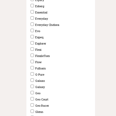
Esberg
Essential
Everyday
Everyday Chelsea
Evo
Expeq
Explorer
Flexi
FlexileToes
Flow
Fulham
G-Pure
Galaxo
Galaxy
Geo
Geo Court
Geo Racer
Glenn