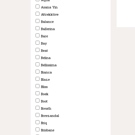
Asana Yin
Attrekktive
Balance
Ballerina
Bare
Bay
Beat
Belina
Bellissima
Bianca
Blaze
Bliss
Boek
Boot
Breath
Breezandal
Briq
Brisbane