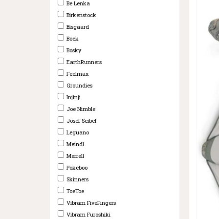
Be Lenka
Birkenstock
Bisgaard
Boek
Bosky
EarthRunners
Feelmax
Groundies
Injinji
Joe Nimble
Josef Seibel
Leguano
Meindl
Merrell
Pokeboo
Skinners
ToeToe
Vibram FiveFingers
Vibram Furoshiki