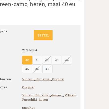
reen-camo, heren, maat 40 eu
rijs
BESTEL
25MAD04
40
41
42
43
44
45
46
47
leuren
Vibram_Furoshiki_Original
ypes
Original
Vibram Furoshiki_dames
_
Vibram
Furoshiki_heren
sneaker