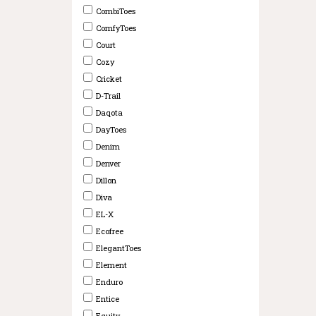
CombiToes
ComfyToes
Court
Cozy
Cricket
D-Trail
Daqota
DayToes
Denim
Denver
Dillon
Diva
EL-X
Ecofree
ElegantToes
Element
Enduro
Entice
Equity