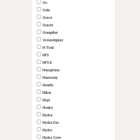
Go:
Gobi
Grace
Gracie
Graspifier
Groundsplay
H-Trail
HFS
HFS II
Hamptons
Harmony
Health
Hiker
Hiqe
Husky
Hydra
Hydra Esc
Hydro
Hydro Cove