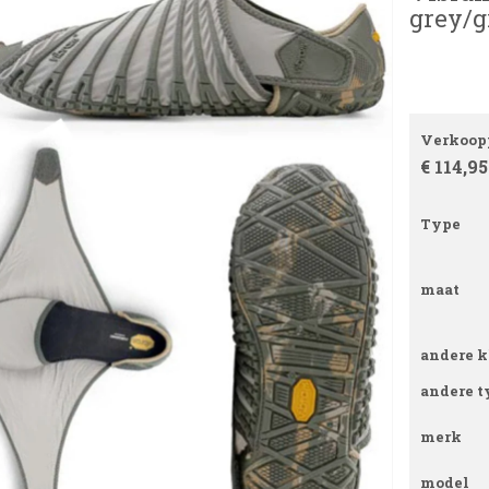
grey/g
Verkoopp
€ 114,95
Type
maat
andere k
andere t
merk
model