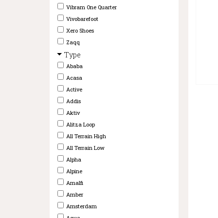
Vibram One Quarter
Vivobarefoot
Xero Shoes
Zaqq
Type
Ababa
Acasa
Active
Addis
Aktiv
Alitza Loop
All Terrain High
All Terrain Low
Alpha
Alpine
Amalfi
Amber
Amsterdam
Aqua