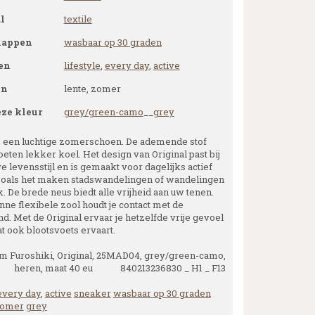
l
textile
happen
wasbaar op 30 graden
en
lifestyle
,
every day
,
active
en
lente, zomer
eze kleur
grey/green-camo
__
grey
is een luchtige zomerschoen. De ademende stof
oeten lekker koel. Het design van Original past bij
e levensstijl en is gemaakt voor dagelijks actief
zoals het maken stadswandelingen of wandelingen
k. De brede neus biedt alle vrijheid aan uw tenen.
nne flexibele zool houdt je contact met de
d. Met de Original ervaar je hetzelfde vrije gevoel
at ook blootsvoets ervaart.
m Furoshiki, Original, 25MAD04, grey/green-camo,
heren, maat 40 eu 840213236830 _ H1 _ F13
every day
,
active
sneaker
wasbaar op 30 graden
zomer
grey