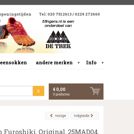
 openingstijden
Tel: 020 7512613 / 0229 272660
 teensokken
andere merken
Info
▼
▼
€ 0,00
X
0
producten
vorige
volgende
 Furoshiki, Original, 25MAD04,