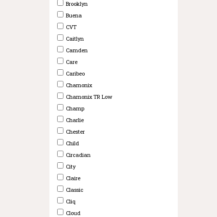
Brooklyn
Buena
CVT
Caitlyn
Camden
Care
Caribeo
Chamonix
Chamonix TR Low
Champ
Charlie
Chester
Child
Circadian
City
Claire
Classic
Cliq
Cloud