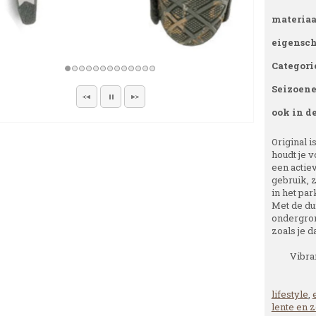
materiaa
eigensc
Categori
Seizoen
ook in d
Original 
houdt je v
een actiev
gebruik, 
in het par
Met de du
ondergron
zoals je d
Vibra
lifestyle
,
lente en 