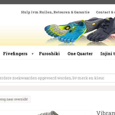
Hulp ivm Ruilen, Retouren & Garantie
Contact &
Fivefingers
Furoshiki
One Quarter
Injini
▼
erug naar overzicht
Vibram