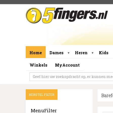
Home
Dames
Heren
Kids
▼
▼
Winkels
MyAccount
Baref
HERSTEL FILTER
MenuFilter