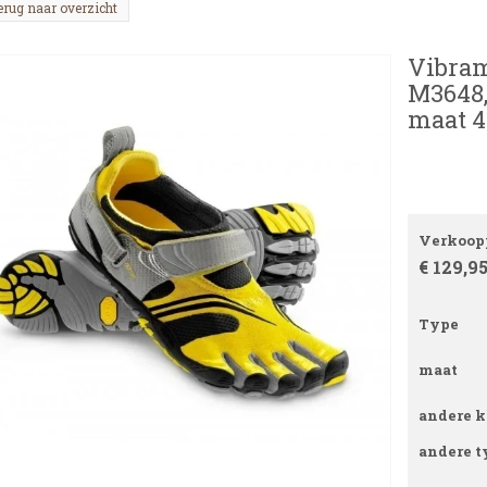
erug naar overzicht
Vibram
M3648,
maat 4
Verkoopp
€ 129,9
Type
maat
andere k
andere t