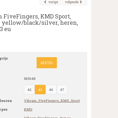
vorige
volgende
 FiveFingers, KMD Sport,
 yellow/black/silver, heren,
3 eu
rijs
BESTEL
5
M3648
42
43
46
47
leuren
Vibram_FiveFingers_KMD_Sport
ypes
KMD