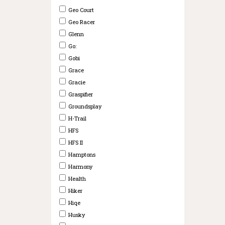
Geo Court
Geo Racer
Glenn
Go:
Gobi
Grace
Gracie
Graspifier
Groundsplay
H-Trail
HFS
HFS II
Hamptons
Harmony
Health
Hiker
Hiqe
Husky