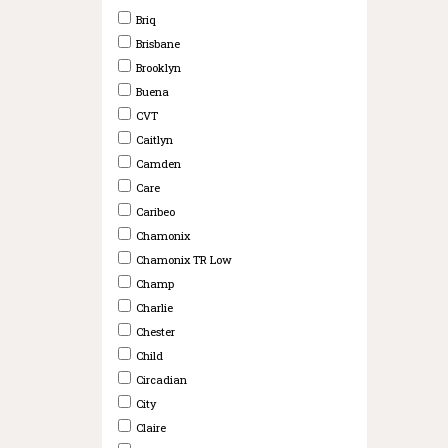
Briq
Brisbane
Brooklyn
Buena
CVT
Caitlyn
Camden
Care
Caribeo
Chamonix
Chamonix TR Low
Champ
Charlie
Chester
Child
Circadian
City
Claire