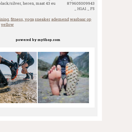
black/silver, heren, maat 43 eu 879605009943
_ H1A1 _ F5
ining
,
fitness, yoga
sneaker
ademend
wasbaar op
yellow
powered by
myShop.com