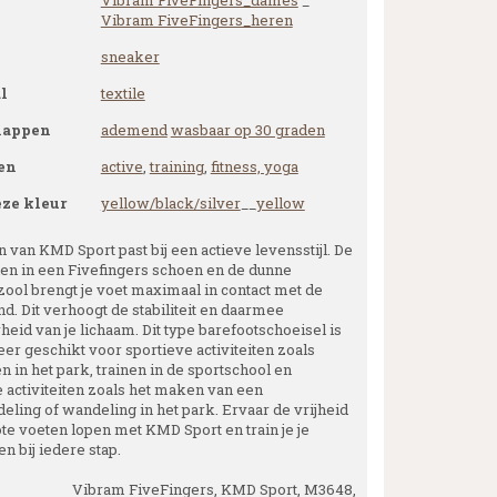
Vibram FiveFingers_dames
_
Vibram FiveFingers_heren
sneaker
l
textile
happen
ademend
wasbaar op 30 graden
en
active
,
training
,
fitness, yoga
eze kleur
yellow/black/silver
__
yellow
 van KMD Sport past bij een actieve levensstijl. De
nen in een Fivefingers schoen en de dunne
zool brengt je voet maximaal in contact met de
d. Dit verhoogt de stabiliteit en daarmee
eid van je lichaam. Dit type barefootschoeisel is
er geschikt voor sportieve activiteiten zoals
 in het park, trainen in de sportschool en
e activiteiten zoals het maken van een
eling of wandeling in het park. Ervaar de vrijheid
ote voeten lopen met KMD Sport en train je je
n bij iedere stap.
Vibram FiveFingers, KMD Sport, M3648,