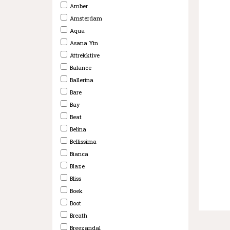
Amber
Amsterdam
Aqua
Asana Yin
Attrekktive
Balance
Ballerina
Bare
Bay
Beat
Belina
Bellissima
Bianca
Blaze
Bliss
Boek
Boot
Breath
Breezandal