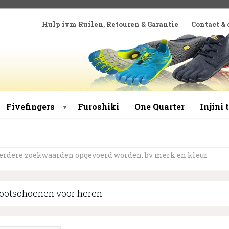
Hulp ivm Ruilen, Retouren & Garantie
Contact &
Fivefingers
Furoshiki
One Quarter
Injini
▼
ootschoenen voor heren