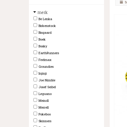
t
merk
Be Lenka
Birkenstock
Bisgaard
Boek
Bosky
EarthRunners
Feelmax
Groundies
Injinji
Joe Nimble
Josef Seibel
Leguano
Meindl
Merrell
Pokeboo
Skinners