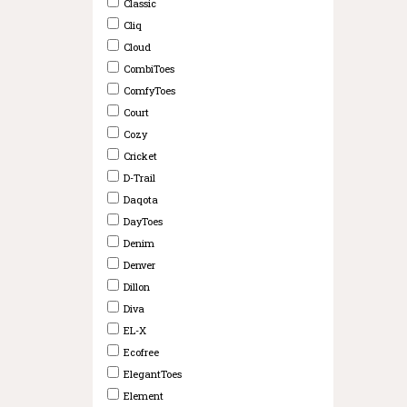
Classic
Cliq
Cloud
CombiToes
ComfyToes
Court
Cozy
Cricket
D-Trail
Daqota
DayToes
Denim
Denver
Dillon
Diva
EL-X
Ecofree
ElegantToes
Element