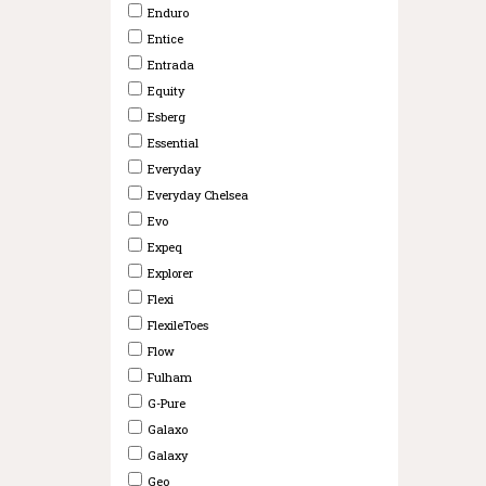
Enduro
Entice
Entrada
Equity
Esberg
Essential
Everyday
Everyday Chelsea
Evo
Expeq
Explorer
Flexi
FlexileToes
Flow
Fulham
G-Pure
Galaxo
Galaxy
Geo