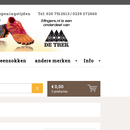
 openingstijden
Tel: 020 7512613 / 0229 272660
 teensokken
andere merken
Info
▼
▼
€ 0,00
X
0
producten