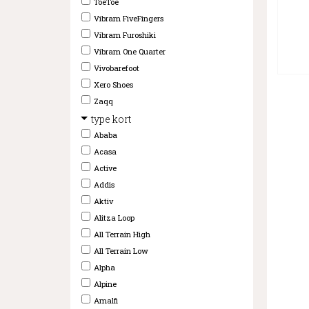
ToeToe
Vibram FiveFingers
Vibram Furoshiki
Vibram One Quarter
Vivobarefoot
Xero Shoes
Zaqq
type kort
Ababa
Acasa
Active
Addis
Aktiv
Alitza Loop
All Terrain High
All Terrain Low
Alpha
Alpine
Amalfi