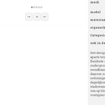
merk
model
materiaa
eigensc
Categori
ook in d
Het design
aparte te
flexibele 
ondergron
wendbaarh
daarom ze
oefeningen
dagelijks
stadswand
van op bl
voetspiere