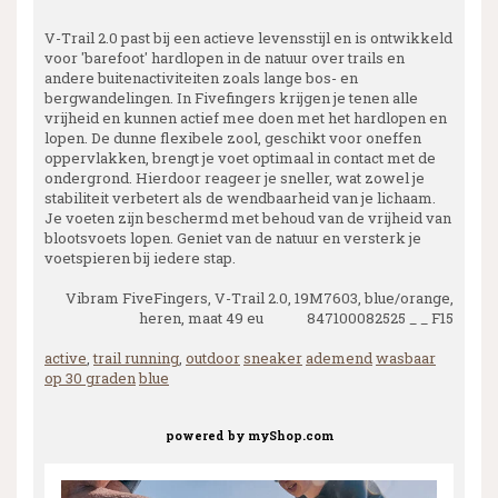
V-Trail 2.0 past bij een actieve levensstijl en is ontwikkeld
voor 'barefoot' hardlopen in de natuur over trails en
andere buitenactiviteiten zoals lange bos- en
bergwandelingen. In Fivefingers krijgen je tenen alle
vrijheid en kunnen actief mee doen met het hardlopen en
lopen. De dunne flexibele zool, geschikt voor oneffen
oppervlakken, brengt je voet optimaal in contact met de
ondergrond. Hierdoor reageer je sneller, wat zowel je
stabiliteit verbetert als de wendbaarheid van je lichaam.
Je voeten zijn beschermd met behoud van de vrijheid van
blootsvoets lopen. Geniet van de natuur en versterk je
voetspieren bij iedere stap.
Vibram FiveFingers, V-Trail 2.0, 19M7603, blue/orange,
heren, maat 49 eu 847100082525 _ _ F15
active
,
trail running
,
outdoor
sneaker
ademend
wasbaar
op 30 graden
blue
powered by
myShop.com