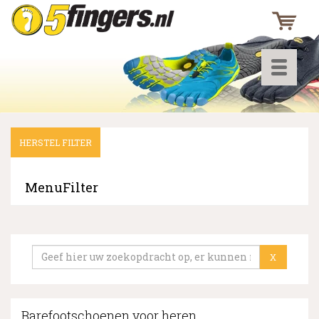
Toggle
navigati
HERSTEL FILTER
▼
▼
MenuFilter
▼
X
Barefootschoenen voor heren