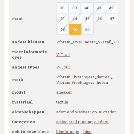
38
39
40
41
42
maat
43
44
45
46
47
48
49
50
andere kleuren
Vibram_FiveFingers_V-Trail_2.0
meer informatie
V-Trail
over
andere types
V-Trail
Vibram FiveFingers_dames
_
merk
Vibram FiveFingers_heren
model
sneaker
materiaal
textile
eigenschappen
ademend
wasbaar op 30 graden
Categorien
active
,
trail running
,
outdoor
ook in deze kleur
blue/orange
__
blue